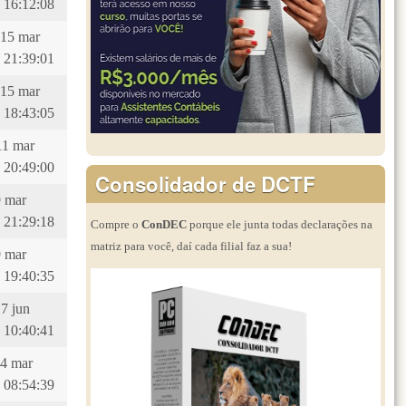
 16:12:08
 15 mar
 21:39:01
 15 mar
 18:43:05
11 mar
 20:49:00
Consolidador de DCTF
9 mar
 21:29:18
Compre o
ConDEC
porque ele junta todas declarações na
matriz para você, daí cada filial faz a sua!
9 mar
 19:40:35
17 jun
 10:40:41
14 mar
 08:54:39