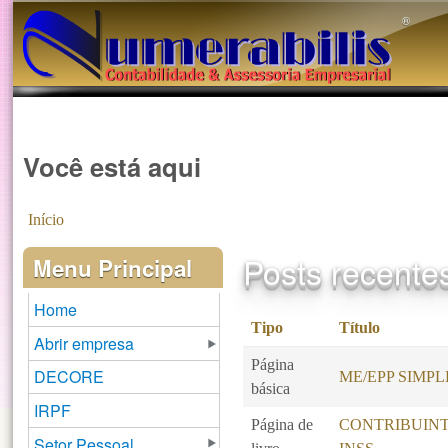
®️
Você está aqui
Início
Posts recente
Menu Principal
Home
Tipo
Título
Abrir empresa
Página
DECORE
ME/EPP SIMP
básica
IRPF
Página de
CONTRIBUINT
Setor Pessoal