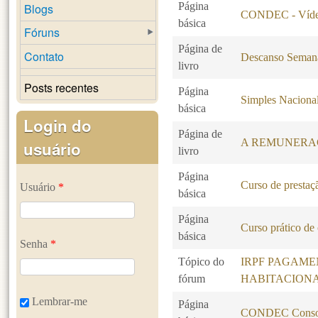
Página
Blogs
CONDEC - Vídeo
básica
Fóruns
Página de
Contato
Descanso Seman
livro
Posts recentes
Página
Simples Naciona
básica
Login do
Página de
A REMUNERA
usuário
livro
Página
Curso de prestaçã
Usuário
*
básica
Página
Curso prático de
básica
Senha
*
Tópico do
IRPF PAGAME
fórum
HABITACION
Lembrar-me
Página
CONDEC Consol