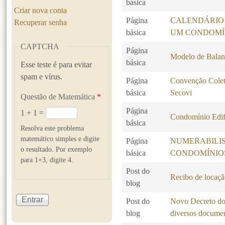
básica
Criar nova conta
Página
CALENDÁRIO
Recuperar senha
básica
UM CONDOMÍ
CAPTCHA
Página
Modelo de Balanc
básica
Esse teste é para evitar
spam e vírus.
Página
Convenção Colet
básica
Secovi
Questão de Matemática
*
Página
1 + 1 =
Condomínio Edif
básica
Resolva este problema
matemático simples e digite
Página
NUMERABILI
o resultado. Por exemplo
básica
CONDOMÍNIO
para 1+3, digite 4.
Post do
Recibo de locaçã
blog
Post do
Novo Decreto do 
blog
diversos docume