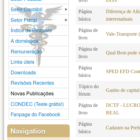
livro
INSS
Setor Contábil
Página
Diferença de Alí
Setor Fiscal
básica
interestaduais
Índice de Reajuste
Página de
Vale-Transporte
livro
A doméstica
Página de
Remuneração
Qual Bem pode s
livro
Links úteis
Página
Downloads
SPED EFD Contr
básica
Revisões Recentes
Tópico do
Ganho de capital
Novas Publicações
fórum
CONDEC (Teste grátis!)
Página de
DCTF - LUCR
livro
REAL
Fanpage do Facebook
Página
Cadastro na Pref
Navigation
básica