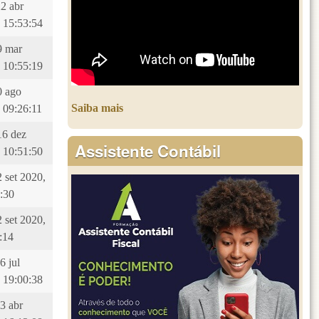
22 abr
 15:53:54
29 mar
 10:55:19
10 ago
Saiba mais
 09:26:11
16 dez
Assistente Contábil
 10:51:50
2 set 2020,
:30
2 set 2020,
:14
6 jul
 19:00:38
23 abr