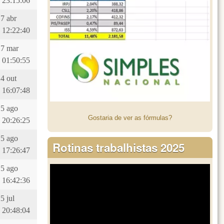
 23:15:06
17 abr
 12:22:40
27 mar
 01:50:55
24 out
 16:07:48
15 ago
Gostaria de ver as fórmulas?
 20:26:25
15 ago
Rotinas trabalhistas 2025
 17:26:47
15 ago
 16:42:36
5 jul
 20:48:04