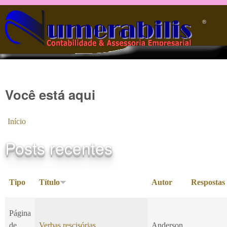
Pular para o conteúdo principal
®️
Você está aqui
Início
Posts recentes
Tipo
Título
Autor
Respostas
Página
de
Verbas rescisórias
Anderson