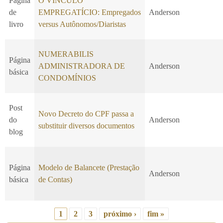
Página
O VÍNCULO
de
EMPREGATÍCIO: Empregados
Anderson
livro
versus Autônomos/Diaristas
NUMERABILIS
Página
ADMINISTRADORA DE
Anderson
básica
CONDOMÍNIOS
Post
Novo Decreto do CPF passa a
do
Anderson
substituir diversos documentos
blog
Página
Modelo de Balancete (Prestação
Anderson
básica
de Contas)
1
2
3
próximo ›
fim »