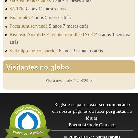
anos entre duas datas
3 anos 4 meses atrás
Só 17k
3 anos 11 meses atrás
Boa noite!
4 anos 5 meses atrás
Pacta sunt servanda
5 anos 7 meses atrás
Reajuste Anaul de Engenheiro ìndice INCC?
6 anos 1 semana
atrás
Seria tipo um consórcio?
6 anos 3 semanas atrás
Visitantes no globo
Visitantes desde 11/08/2023
Registre-se para postar seu
comentário
em nossas páginas ou fazer
perguntas
no
fórum.
Formulário de
Contato
.
© 2005-2026 :: Numerabilis