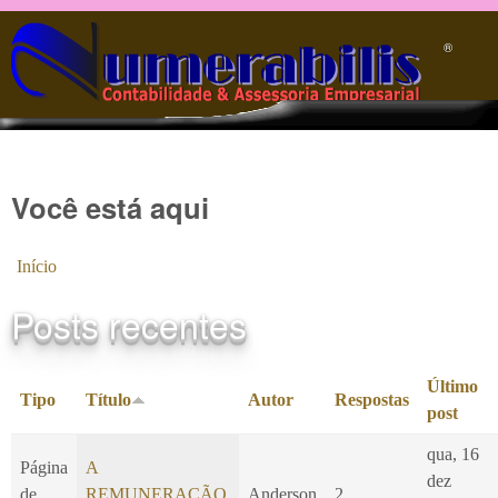
Pular para o conteúdo principal
®️
Você está aqui
Início
Posts recentes
Último
Tipo
Título
Autor
Respostas
post
qua, 16
Página
A
dez
de
REMUNERAÇÃO
Anderson
2