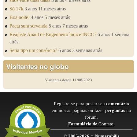
anos entre duas datas
3 anos 4 meses atrás
Só 17k
3 anos 11 meses atrás
Boa noite!
4 anos 5 meses atrás
Pacta sunt servanda
5 anos 7 meses atrás
Reajuste Anaul de Engenheiro ìndice INCC?
6 anos 1 semana
atrás
Seria tipo um consórcio?
6 anos 3 semanas atrás
Visitantes no globo
Visitantes desde 11/08/2023
Registre-se para postar seu
comentário
em nossas páginas ou fazer
perguntas
no
fórum.
Formulário de
Contato
.
© 2005-2026 :: Numerabilis