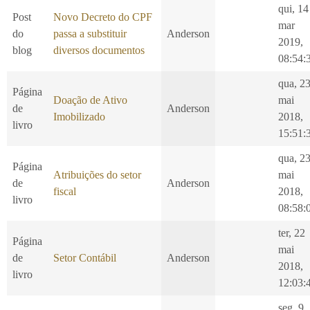
qui, 14
Post
Novo Decreto do CPF
mar
do
passa a substituir
Anderson
2019,
blog
diversos documentos
08:54:
qua, 2
Página
Doação de Ativo
mai
de
Anderson
Imobilizado
2018,
livro
15:51:
qua, 2
Página
Atribuições do setor
mai
de
Anderson
fiscal
2018,
livro
08:58:
ter, 22
Página
mai
de
Setor Contábil
Anderson
2018,
livro
12:03:
seg, 9