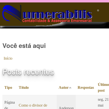
Pular para o conteúdo principal
®️
Você está aqui
Início
Posts recentes
Último
Tipo
Título
Autor
Respostas
post
seg, 21
Página
Como o divisor de
mai
de
Anderson