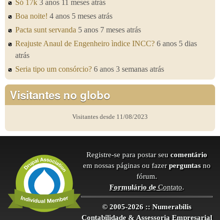
Só 17k
3 anos 11 meses atrás
Boa noite!
4 anos 5 meses atrás
Pacta sunt servanda
5 anos 7 meses atrás
Reajuste Anaul de Engenheiro ìndice INCC?
6 anos 5 dias
atrás
Seria tipo um consórcio?
6 anos 3 semanas atrás
Visitantes no globo
Visitantes desde 11/08/2023
Registre-se para postar seu
comentário
em nossas páginas ou fazer
perguntas
no
fórum.
Formulário de
Contato
.
© 2005-2026 :: Numerabilis
Contabilidade & Assessoria Empresarial