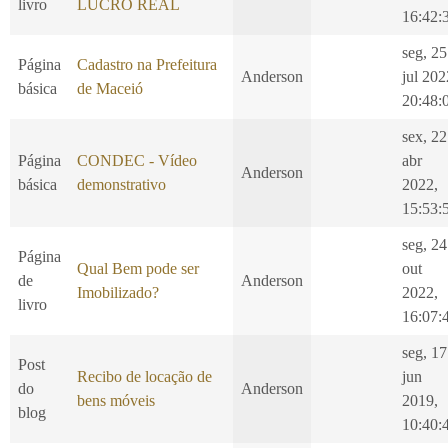
livro
LUCRO REAL
16:42:
seg, 25
Página
Cadastro na Prefeitura
Anderson
jul 202
básica
de Maceió
20:48:
sex, 22
Página
CONDEC - Vídeo
abr
Anderson
básica
demonstrativo
2022,
15:53:
seg, 24
Página
Qual Bem pode ser
out
de
Anderson
Imobilizado?
2022,
livro
16:07:
seg, 17
Post
Recibo de locação de
jun
do
Anderson
bens móveis
2019,
blog
10:40: