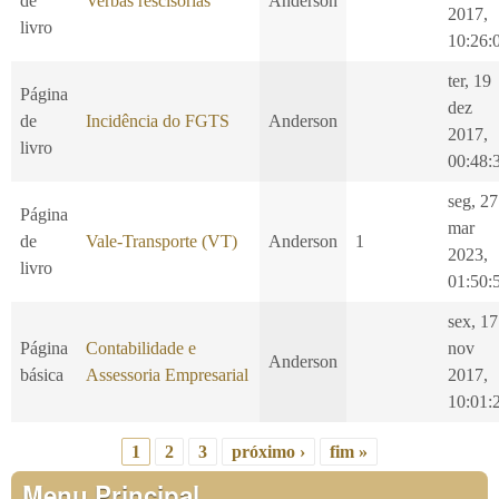
de
Verbas rescisórias
Anderson
2017,
livro
10:26:
ter, 19
Página
dez
de
Incidência do FGTS
Anderson
2017,
livro
00:48:
seg, 27
Página
mar
de
Vale-Transporte (VT)
Anderson
1
2023,
livro
01:50:
sex, 17
Página
Contabilidade e
nov
Anderson
básica
Assessoria Empresarial
2017,
10:01:
1
2
3
próximo ›
fim »
Páginas
Menu Principal