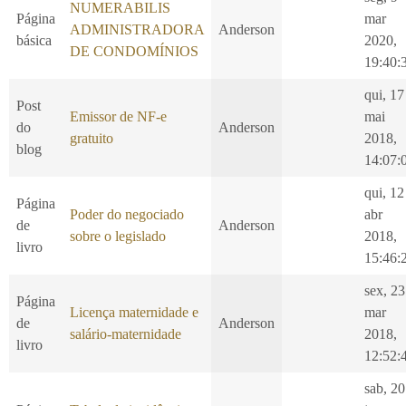
NUMERABILIS
Página
mar
ADMINISTRADORA
Anderson
básica
2020,
DE CONDOMÍNIOS
19:40:
qui, 17
Post
Emissor de NF-e
mai
do
Anderson
gratuito
2018,
blog
14:07:
qui, 12
Página
Poder do negociado
abr
de
Anderson
sobre o legislado
2018,
livro
15:46:
sex, 23
Página
Licença maternidade e
mar
de
Anderson
salário-maternidade
2018,
livro
12:52:
sab, 20