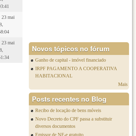
03:41
, 23 mai
8,
58:04
, 23 mai
Novos tópicos no fórum
8,
51:34
Ganho de capital - imóvel financiado
IRPF PAGAMENTO A COOPERATIVA
HABITACIONAL
Mais
Posts recentes no Blog
Recibo de locação de bens móveis
Novo Decreto do CPF passa a substituir
diversos documentos
Emissor de NF-e gratuito