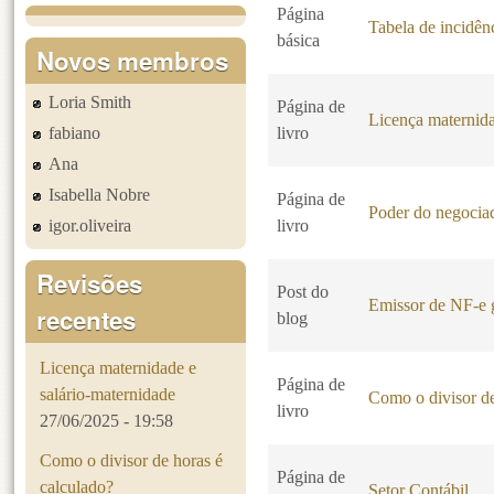
Página
Tabela de incidê
básica
Novos membros
Loria Smith
Página de
Licença maternida
fabiano
livro
Ana
Isabella Nobre
Página de
Poder do negociad
igor.oliveira
livro
Revisões
Post do
Emissor de NF-e g
recentes
blog
Licença maternidade e
Página de
salário-maternidade
Como o divisor de
livro
27/06/2025 - 19:58
Como o divisor de horas é
Página de
calculado?
Setor Contábil