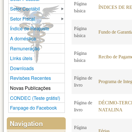
Página
ÍNDICES DE R
Setor Contábil
básica
Setor Fiscal
Índice de Reajuste
Página
Fundo de Garanti
básica
A doméstica
Remuneração
Página
Recibo de Pagam
Links úteis
básica
Downloads
Revisões Recentes
Página de
Programa de Integ
livro
Novas Publicações
CONDEC (Teste grátis!)
Página de
DÉCIMO-TERCE
Fanpage do Facebook
livro
NATALINA
Navigation
Página
Férias