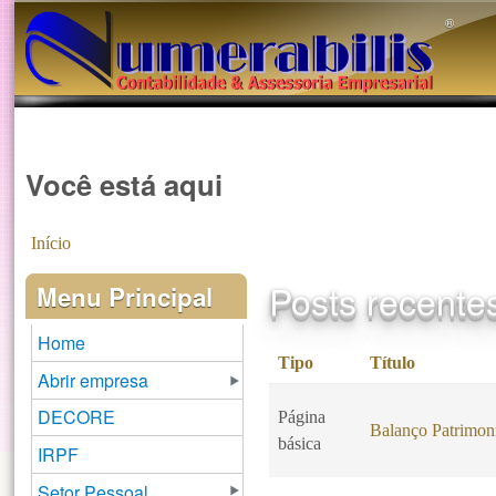
®️
Você está aqui
Início
Posts recente
Menu Principal
Home
Tipo
Título
Abrir empresa
DECORE
Página
Balanço Patrimon
básica
IRPF
Setor Pessoal