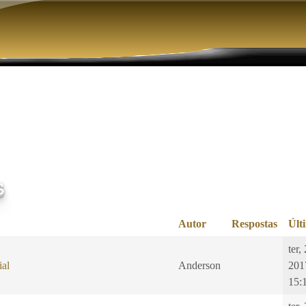
Pular para o conteúdo principal
s
Autor
Respostas
Últ
ter,
ial
Anderson
201
15: