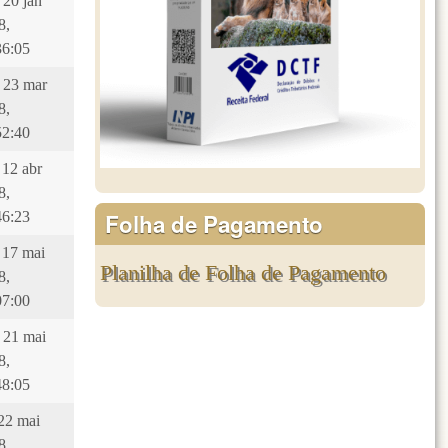
 20 jan
8,
36:05
, 23 mar
8,
52:40
 12 abr
8,
Folha de Pagamento
46:23
, 17 mai
Planilha de Folha de Pagamento
8,
07:00
, 21 mai
8,
48:05
 22 mai
8,