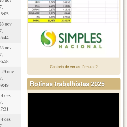
 28 nov
7,
25:05
 28 nov
7,
55:44
 28 nov
7,
06:58
Gostaria de ver as fórmulas?
, 29 nov
7,
Rotinas trabalhistas 2025
59:49
 4 dez
7,
27:31
 4 dez
7,