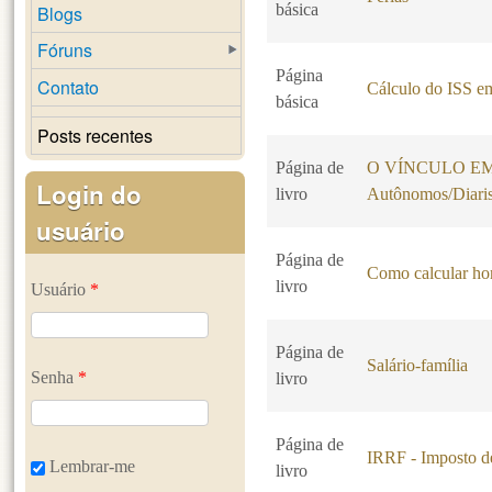
básica
Blogs
Fóruns
Página
Contato
Cálculo do ISS em
básica
Posts recentes
Página de
O VÍNCULO EMP
Login do
livro
Autônomos/Diaris
usuário
Página de
Como calcular hor
livro
Usuário
*
Página de
Salário-família
Senha
*
livro
Página de
IRRF - Imposto d
Lembrar-me
livro