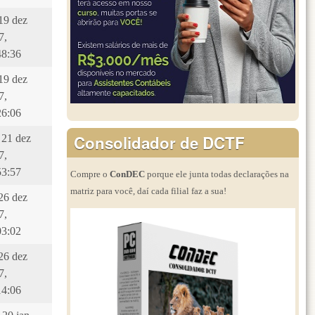
 19 dez
7,
48:36
 19 dez
7,
26:06
Consolidador de DCTF
 21 dez
7,
53:57
Compre o
ConDEC
porque ele junta todas declarações na
matriz para você, daí cada filial faz a sua!
 26 dez
7,
03:02
 26 dez
7,
14:06