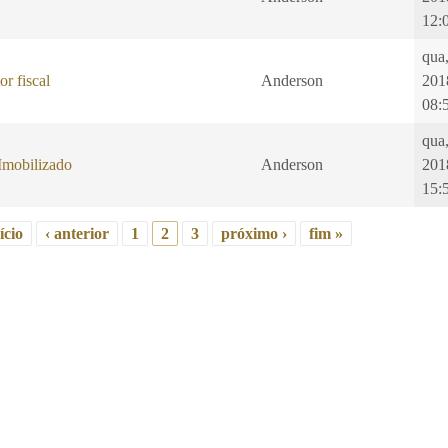
12:
qua
or fiscal
Anderson
201
08:
qua
Imobilizado
Anderson
201
15:
ício
‹ anterior
1
2
3
próximo ›
fim »