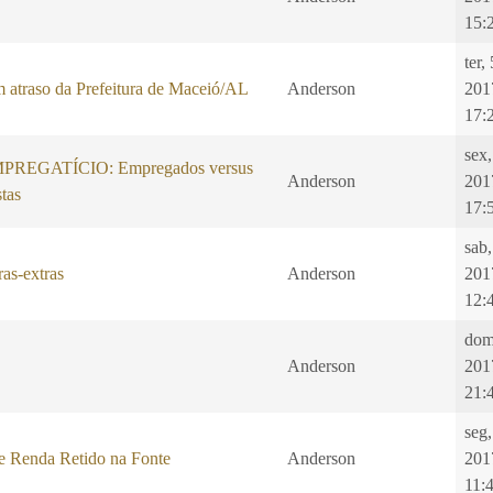
15:
ter,
 atraso da Prefeitura de Maceió/AL
Anderson
201
17:
sex,
REGATÍCIO: Empregados versus
Anderson
201
tas
17:
sab,
as-extras
Anderson
201
12:
dom
Anderson
201
21:
seg
e Renda Retido na Fonte
Anderson
201
11: