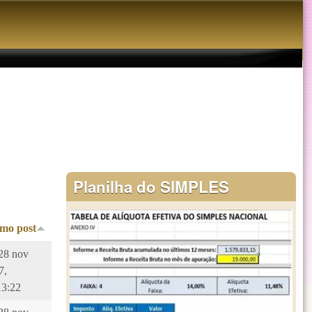
Planilha do SIMPLES
imo post
 28 nov
7,
13:22