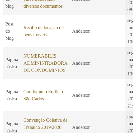
20
blog
diversos documentos
08
se
Post
Recibo de locação de
ju
do
Anderson
bens móveis
20
blog
10
seg
NUMERABILIS
Página
ma
ADMINISTRADORA
Anderson
básica
20
DE CONDOMÍNIOS
19
seg
Página
Condomínio Edifício
ma
Anderson
básica
São Carlos
20
21
qu
Convenção Coletiva de
Página
ma
Trabalho 2019/2020
Anderson
básica
20