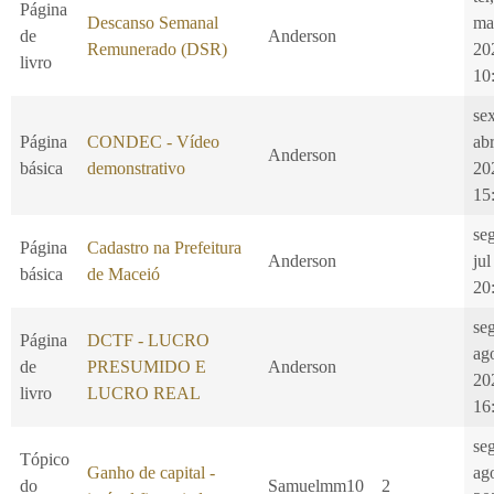
Página
Descanso Semanal
ma
de
Anderson
Remunerado (DSR)
20
livro
10
se
Página
CONDEC - Vídeo
ab
Anderson
básica
demonstrativo
20
15
se
Página
Cadastro na Prefeitura
Anderson
jul
básica
de Maceió
20
se
Página
DCTF - LUCRO
ag
de
PRESUMIDO E
Anderson
20
livro
LUCRO REAL
16
se
Tópico
Ganho de capital -
ag
do
Samuelmm10
2