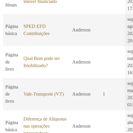
imóvel financiado
20
fórum
17
se
Página
SPED EFD
ag
Anderson
básica
Contribuições
20
20
se
Página
Qual Bem pode ser
ou
de
Anderson
Imobilizado?
20
livro
16
se
Página
ma
de
Vale-Transporte (VT)
Anderson
1
20
livro
01
se
Diferença de Alíquotas
Página
ab
nas operações
Anderson
básica
20