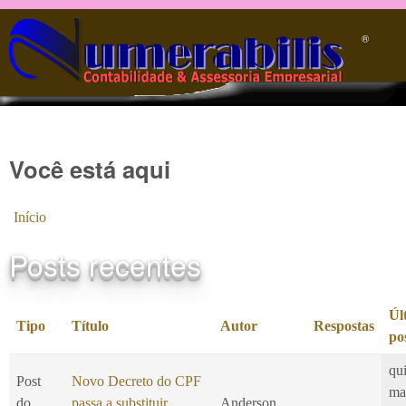
Pular para o conteúdo principal
®️
Você está aqui
Início
Posts recentes
Úl
Tipo
Título
Autor
Respostas
po
qui
Post
Novo Decreto do CPF
ma
do
passa a substituir
Anderson