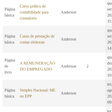
qu
Curso prático de
Página
set
contabilidade para
Anderson
básica
20
contadores
11
qu
Página
Curso de prestação de
set
Anderson
básica
contas eleitorais
20
14
qu
Página
A REMUNERAÇÃO
de
de
Anderson
2
DO EMPREGADO
20
livro
10
ter
Página
Simples Nacional: ME
ag
Anderson
básica
ou EPP
20
09
ter