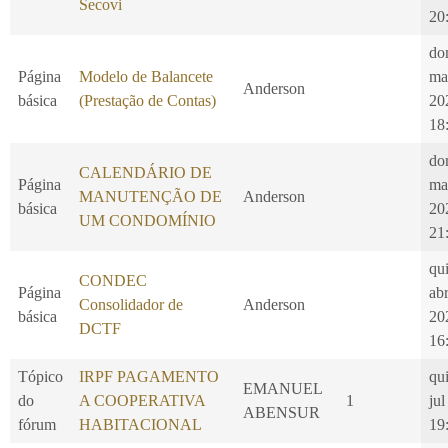
Secovi
20
do
Página
Modelo de Balancete
ma
Anderson
básica
(Prestação de Contas)
20
18
do
CALENDÁRIO DE
Página
ma
MANUTENÇÃO DE
Anderson
básica
20
UM CONDOMÍNIO
21
qui
CONDEC
Página
ab
Consolidador de
Anderson
básica
20
DCTF
16
Tópico
IRPF PAGAMENTO
qui
EMANUEL
do
A COOPERATIVA
1
jul
ABENSUR
fórum
HABITACIONAL
19