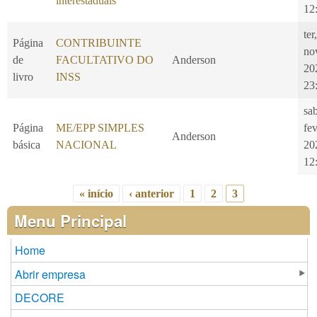
interestaduais
12
ter
Página
CONTRIBUINTE
no
de
FACULTATIVO DO
Anderson
20
livro
INSS
23
sa
Página
ME/EPP SIMPLES
fe
Anderson
básica
NACIONAL
20
12
« início
‹ anterior
1
2
3
Páginas
Menu Principal
Home
Abrir empresa
DECORE