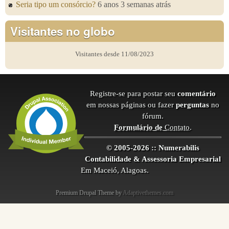
Seria tipo um consórcio?
6 anos 3 semanas atrás
Visitantes no globo
Visitantes desde 11/08/2023
Registre-se para postar seu
comentário
em nossas páginas ou fazer
perguntas
no
fórum.
Formulário de
Contato
.
© 2005-2026 :: Numerabilis
Contabilidade & Assessoria Empresarial
Em Maceió, Alagoas.
Premium Drupal Theme by
Adaptivethemes.com