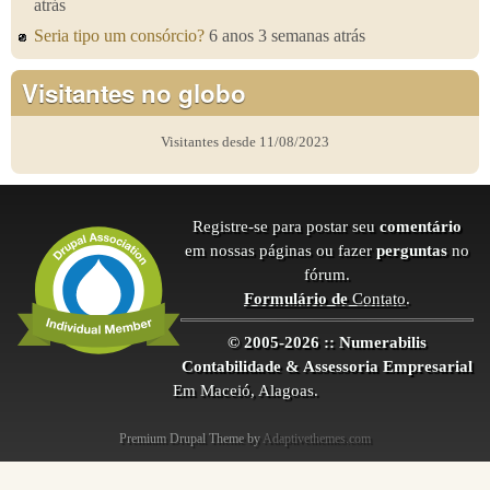
atrás
Seria tipo um consórcio?
6 anos 3 semanas atrás
Visitantes no globo
Visitantes desde 11/08/2023
Registre-se para postar seu
comentário
em nossas páginas ou fazer
perguntas
no
fórum.
Formulário de
Contato
.
© 2005-2026 :: Numerabilis
Contabilidade & Assessoria Empresarial
Em Maceió, Alagoas.
Premium Drupal Theme by
Adaptivethemes.com