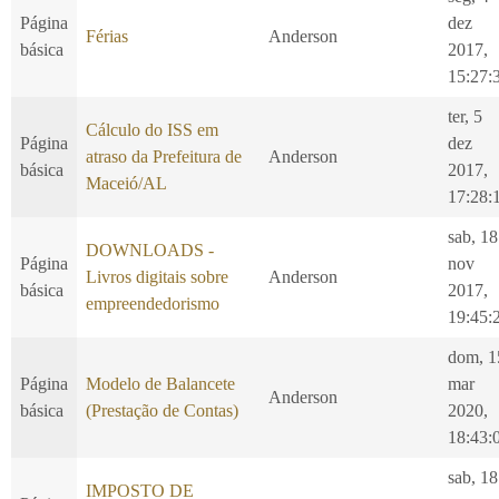
Página
dez
Férias
Anderson
básica
2017,
15:27:
ter, 5
Cálculo do ISS em
Página
dez
atraso da Prefeitura de
Anderson
básica
2017,
Maceió/AL
17:28:
sab, 18
DOWNLOADS -
Página
nov
Livros digitais sobre
Anderson
básica
2017,
empreendedorismo
19:45:
dom, 1
Página
Modelo de Balancete
mar
Anderson
básica
(Prestação de Contas)
2020,
18:43:
sab, 18
IMPOSTO DE