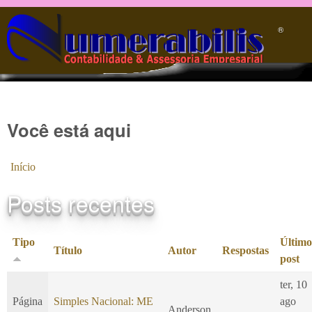
Pular para o conteúdo principal
®️
Você está aqui
Início
Posts recentes
Tipo
Último
Título
Autor
Respostas
post
ter, 10
Página
Simples Nacional: ME
ago
Anderson