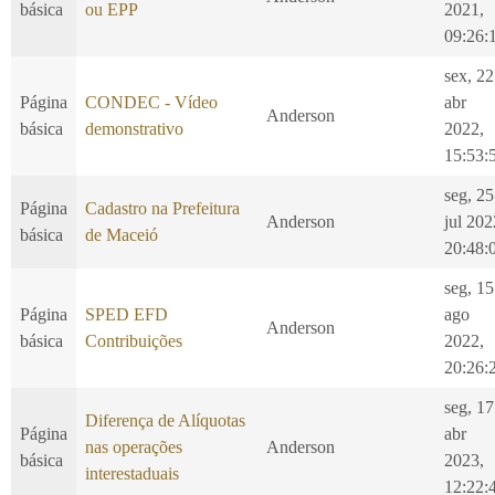
básica
ou EPP
2021,
09:26:
sex, 22
Página
CONDEC - Vídeo
abr
Anderson
básica
demonstrativo
2022,
15:53:
seg, 25
Página
Cadastro na Prefeitura
Anderson
jul 202
básica
de Maceió
20:48:
seg, 15
Página
SPED EFD
ago
Anderson
básica
Contribuições
2022,
20:26:
seg, 17
Diferença de Alíquotas
Página
abr
nas operações
Anderson
básica
2023,
interestaduais
12:22: