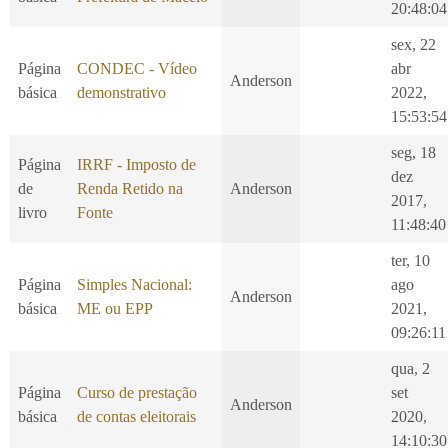
20:48:04
sex, 22
Página
CONDEC - Vídeo
abr
Anderson
básica
demonstrativo
2022,
15:53:54
seg, 18
Página
IRRF - Imposto de
dez
de
Renda Retido na
Anderson
2017,
livro
Fonte
11:48:40
ter, 10
Página
Simples Nacional:
ago
Anderson
básica
ME ou EPP
2021,
09:26:11
qua, 2
Página
Curso de prestação
set
Anderson
básica
de contas eleitorais
2020,
14:10:30