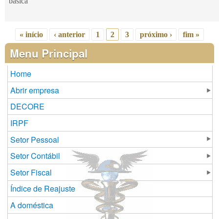
básica
« início
‹ anterior
1
2
3
próximo ›
fim »
Páginas
Menu Principal
Home
Abrir empresa
DECORE
IRPF
Setor Pessoal
Setor Contábil
Setor Fiscal
Índice de Reajuste
A doméstica