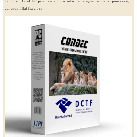
Compre o
ConDEC
porque ele junta todas declarações na matriz para você,
daí cada filial faz a sua!