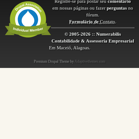
Registre-se para postar seu
comentário
em nossas páginas ou fazer
perguntas
no
fórum.
Formulário de
Contato
.
© 2005-2026 :: Numerabilis
Contabilidade & Assessoria Empresarial
Em Maceió, Alagoas.
Premium Drupal Theme by
Adaptivethemes.com