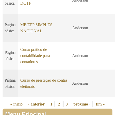
Anderson
básica
DCTF
Página
ME/EPP SIMPLES
Anderson
básica
NACIONAL
Curso prático de
Página
contabilidade para
Anderson
básica
contadores
Página
Curso de prestação de contas
Anderson
básica
eleitorais
« início
‹ anterior
1
2
3
próximo ›
fim »
Páginas
Menu Principal