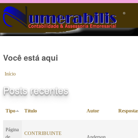
Pular para o conteúdo principal
®️
Você está aqui
Início
Posts recentes
Tipo
Título
Autor
Resposta
Página
CONTRIBUINTE
de
Anderson