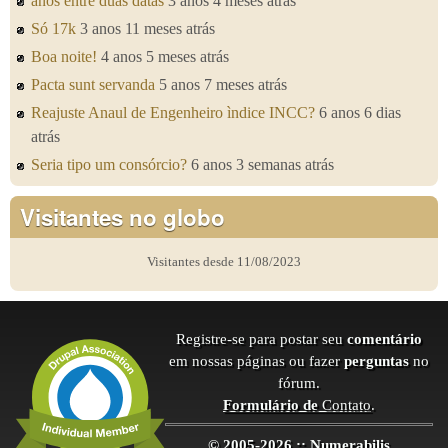
anos entre duas datas
3 anos 4 meses atrás
Só 17k
3 anos 11 meses atrás
Boa noite!
4 anos 5 meses atrás
Pacta sunt servanda
5 anos 7 meses atrás
Reajuste Anaul de Engenheiro ìndice INCC?
6 anos 6 dias
atrás
Seria tipo um consórcio?
6 anos 3 semanas atrás
Visitantes no globo
Visitantes desde 11/08/2023
Registre-se para postar seu
comentário
em nossas páginas ou fazer
perguntas
no
fórum.
Formulário de
Contato
.
© 2005-2026 :: Numerabilis