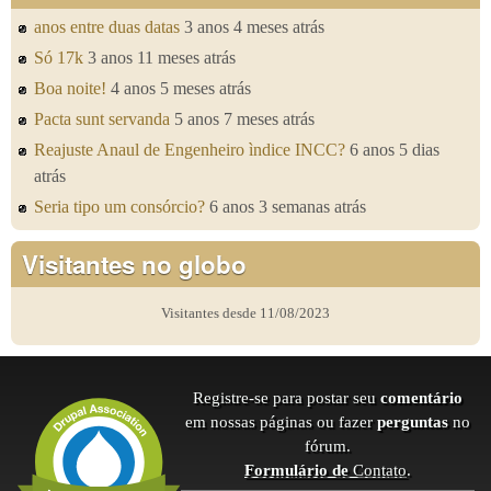
anos entre duas datas
3 anos 4 meses atrás
Só 17k
3 anos 11 meses atrás
Boa noite!
4 anos 5 meses atrás
Pacta sunt servanda
5 anos 7 meses atrás
Reajuste Anaul de Engenheiro ìndice INCC?
6 anos 5 dias
atrás
Seria tipo um consórcio?
6 anos 3 semanas atrás
Visitantes no globo
Visitantes desde 11/08/2023
Registre-se para postar seu
comentário
em nossas páginas ou fazer
perguntas
no
fórum.
Formulário de
Contato
.