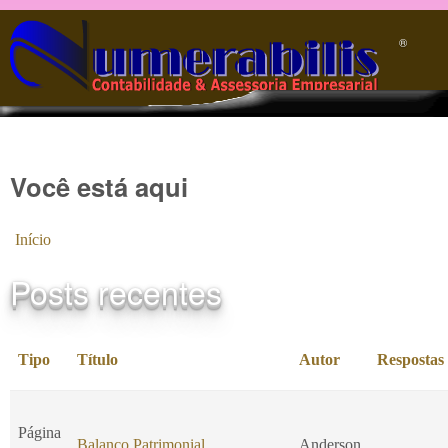
Pular para o conteúdo principal
®️
Você está aqui
Início
Posts recentes
Tipo
Título
Autor
Respostas
Página
Balanço Patrimonial
Anderson