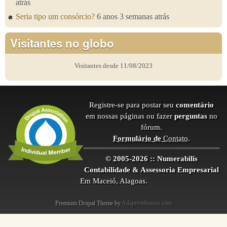
atrás
Seria tipo um consórcio?
6 anos 3 semanas atrás
Visitantes no globo
Visitantes desde 11/08/2023
Registre-se para postar seu
comentário
em nossas páginas ou fazer
perguntas
no
fórum.
Formulário de
Contato
.
© 2005-2026 :: Numerabilis
Contabilidade & Assessoria Empresarial
Em Maceió, Alagoas.
Premium Drupal Theme by
Adaptivethemes.com