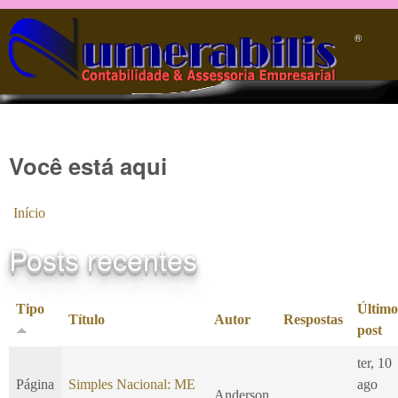
Pular para o conteúdo principal
®️
Você está aqui
Início
Posts recentes
Tipo
Último
Título
Autor
Respostas
post
ter, 10
Página
Simples Nacional: ME
ago
Anderson