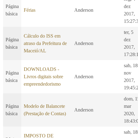
Página
dez
Férias
Anderson
básica
2017,
15:27:
ter, 5
Cálculo do ISS em
Página
dez
atraso da Prefeitura de
Anderson
básica
2017,
Maceió/AL
17:28:
sab, 18
DOWNLOADS -
Página
nov
Livros digitais sobre
Anderson
básica
2017,
empreendedorismo
19:45:
dom, 1
Página
Modelo de Balancete
mar
Anderson
básica
(Prestação de Contas)
2020,
18:43:
sab, 18
IMPOSTO DE