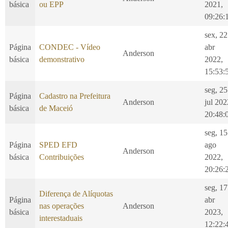
básica
ou EPP
2021,
09:26:
sex, 22
Página
CONDEC - Vídeo
abr
Anderson
básica
demonstrativo
2022,
15:53:
seg, 25
Página
Cadastro na Prefeitura
Anderson
jul 202
básica
de Maceió
20:48:
seg, 15
Página
SPED EFD
ago
Anderson
básica
Contribuições
2022,
20:26:
seg, 17
Diferença de Alíquotas
Página
abr
nas operações
Anderson
básica
2023,
interestaduais
12:22: