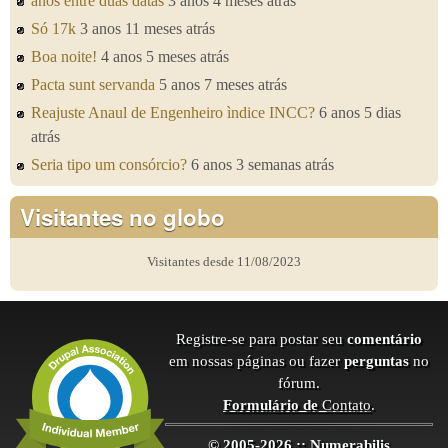
anos entre duas datas
3 anos 4 meses atrás
Só 17k
3 anos 11 meses atrás
Boa noite!
4 anos 5 meses atrás
Pacta sunt servanda
5 anos 7 meses atrás
Reajuste Anaul de Engenheiro ìndice INCC?
6 anos 5 dias
atrás
Seria tipo um consórcio?
6 anos 3 semanas atrás
Visitantes no globo
Visitantes desde 11/08/2023
Registre-se para postar seu
comentário
em nossas páginas ou fazer
perguntas
no
fórum.
Formulário de
Contato
.
© 2005-2026 :: Numerabilis