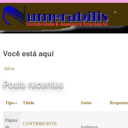
Pular para o conteúdo principal
®️
Você está aqui
Início
Posts recentes
Tipo
Título
Autor
Resposta
Página
CONTRIBUINTE
de
Anderson