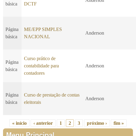
Anderson
básica
DCTF
Página
ME/EPP SIMPLES
Anderson
básica
NACIONAL
Curso prático de
Página
contabilidade para
Anderson
básica
contadores
Página
Curso de prestação de contas
Anderson
básica
eleitorais
« início
‹ anterior
1
2
3
próximo ›
fim »
Páginas
Menu Principal