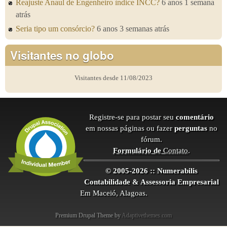
Reajuste Anaul de Engenheiro ìndice INCC?
6 anos 1 semana
atrás
Seria tipo um consórcio?
6 anos 3 semanas atrás
Visitantes no globo
Visitantes desde 11/08/2023
Registre-se para postar seu
comentário
em nossas páginas ou fazer
perguntas
no
fórum.
Formulário de
Contato
.
© 2005-2026 :: Numerabilis
Contabilidade & Assessoria Empresarial
Em Maceió, Alagoas.
Premium Drupal Theme by
Adaptivethemes.com