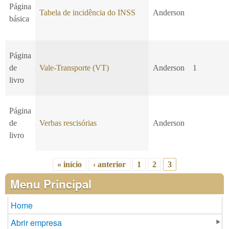
Página
Tabela de incidência do INSS
Anderson
básica
Página
de
Vale-Transporte (VT)
Anderson
1
livro
Página
de
Verbas rescisórias
Anderson
livro
« início
‹ anterior
1
2
3
Páginas
Menu Principal
Home
Abrir empresa