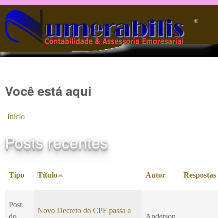
Pular para o conteúdo principal
®️
Você está aqui
Início
Posts recentes
Tipo
Título
Autor
Respostas
Post
Novo Decreto do CPF passa a
do
Anderson