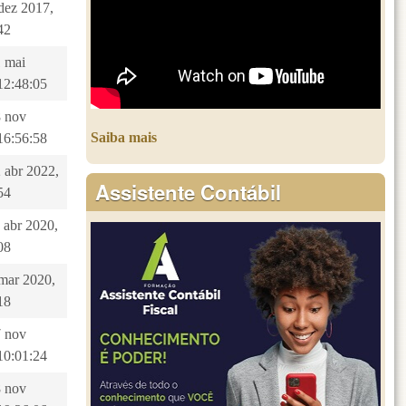
 dez 2017,
42
1 mai
12:48:05
8 nov
Saiba mais
16:56:58
2 abr 2022,
Assistente Contábil
54
3 abr 2020,
08
 mar 2020,
18
7 nov
10:01:24
8 nov