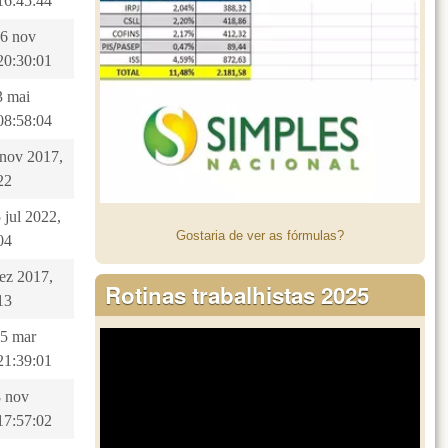
16:45:44
26 nov
20:30:01
3 mai
08:58:04
8 nov 2017,
22
 jul 2022,
Gostaria de ver as fórmulas?
04
dez 2017,
Rotinas trabalhistas 2025
13
15 mar
21:39:01
8 nov
17:57:02