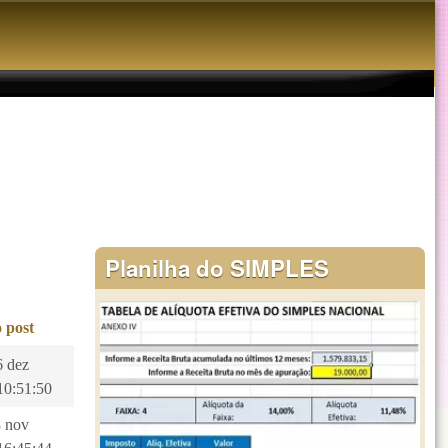
Planilha do SIMPLES
 post
6 dez
10:51:50
8 nov