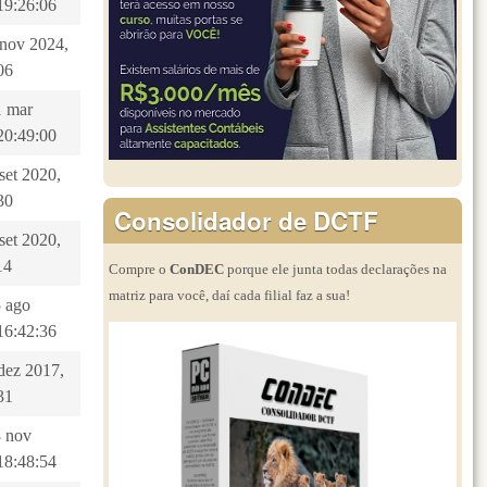
19:26:06
2 nov 2024,
06
1 mar
20:49:00
 set 2020,
30
Consolidador de DCTF
 set 2020,
14
Compre o
ConDEC
porque ele junta todas declarações na
matriz para você, daí cada filial faz a sua!
5 ago
16:42:36
 dez 2017,
31
8 nov
18:48:54