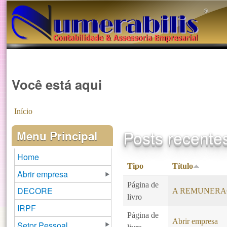
®️
Você está aqui
Início
Posts recente
Menu Principal
Home
Tipo
Título
Abrir empresa
Página de
DECORE
A REMUNERA
livro
IRPF
Página de
Abrir empresa
Setor Pessoal