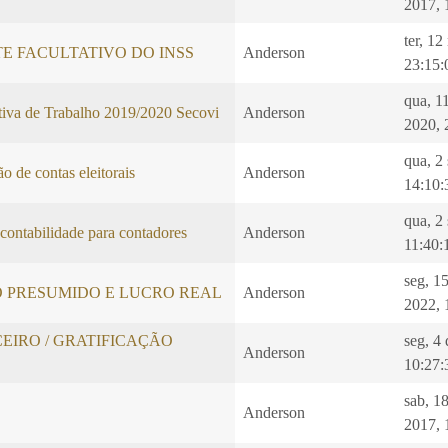
2017, 
ter, 1
E FACULTATIVO DO INSS
Anderson
23:15:
qua, 1
iva de Trabalho 2019/2020 Secovi
Anderson
2020, 
qua, 2
o de contas eleitorais
Anderson
14:10:
qua, 2
 contabilidade para contadores
Anderson
11:40:
seg, 1
O PRESUMIDO E LUCRO REAL
Anderson
2022, 
EIRO / GRATIFICAÇÃO
seg, 4
Anderson
10:27:
sab, 1
Anderson
2017, 