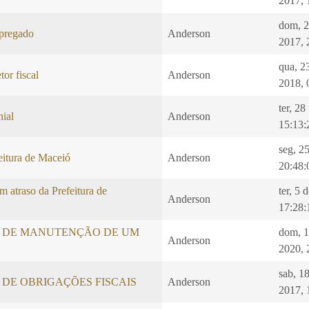
2017, 
dom, 
pregado
Anderson
2017, 
qua, 2
tor fiscal
Anderson
2018, 
ter, 2
nial
Anderson
15:13:
seg, 25
eitura de Maceió
Anderson
20:48:
m atraso da Prefeitura de
ter, 5 
Anderson
17:28:
 DE MANUTENÇÃO DE UM
dom, 
Anderson
2020, 
sab, 1
DE OBRIGAÇÕES FISCAIS
Anderson
2017, 