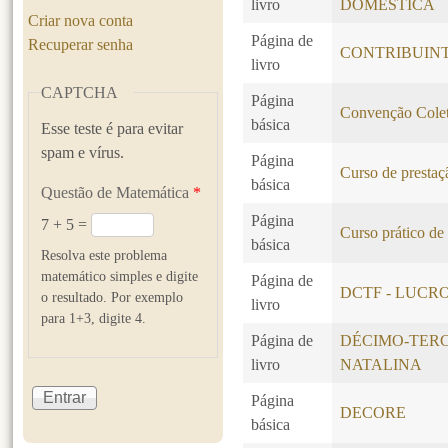
livro
DOMÉSTICA
Criar nova conta
Página de
Recuperar senha
CONTRIBUINT
livro
CAPTCHA
Página
Convenção Colet
básica
Esse teste é para evitar
spam e vírus.
Página
Curso de prestaçã
básica
Questão de Matemática
*
Página
7 + 5 =
Curso prático de
básica
Resolva este problema
matemático simples e digite
Página de
DCTF - LUCR
o resultado. Por exemplo
livro
para 1+3, digite 4.
Página de
DÉCIMO-TERC
livro
NATALINA
Página
DECORE
básica