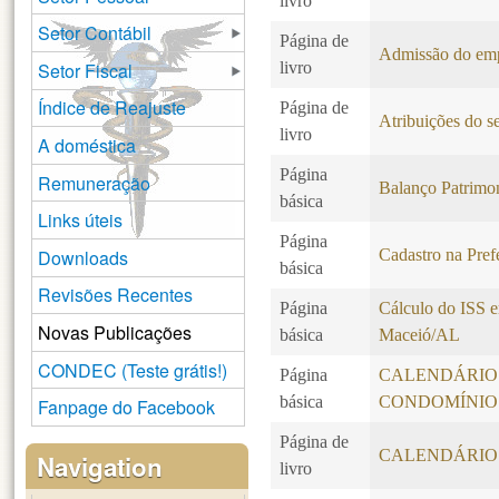
livro
Setor Contábil
Página de
Admissão do em
Setor Fiscal
livro
Índice de Reajuste
Página de
Atribuições do se
livro
A doméstica
Página
Remuneração
Balanço Patrimo
básica
Links úteis
Página
Downloads
Cadastro na Pref
básica
Revisões Recentes
Página
Cálculo do ISS e
Novas Publicações
básica
Maceió/AL
CONDEC (Teste grátis!)
Página
CALENDÁRIO
básica
CONDOMÍNIO
Fanpage do Facebook
Página de
CALENDÁRIO 
Navigation
livro