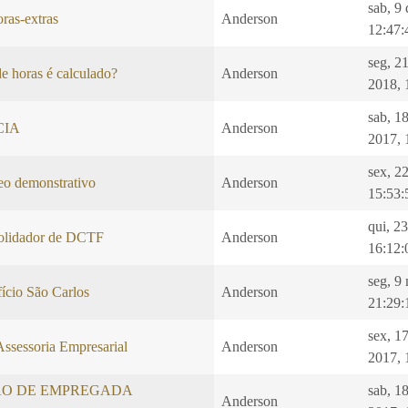
sab, 9
ras-extras
Anderson
12:47:
seg, 2
e horas é calculado?
Anderson
2018, 
sab, 1
CIA
Anderson
2017, 
sex, 2
 demonstrativo
Anderson
15:53:
qui, 2
idador de DCTF
Anderson
16:12:
seg, 9
ício São Carlos
Anderson
21:29:
sex, 1
Assessoria Empresarial
Anderson
2017, 
O DE EMPREGADA
sab, 1
Anderson