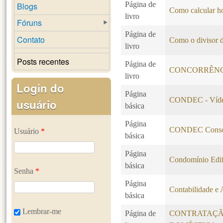
Página de
Blogs
Como calcular ho
livro
Fóruns
Página de
Contato
Como o divisor d
livro
Posts recentes
Página de
CONCORRÊN
livro
Login do
Página
CONDEC - Vídeo
usuário
básica
Página
CONDEC Consol
Usuário
*
básica
Página
Condomínio Edif
básica
Senha
*
Página
Contabilidade e 
básica
Lembrar-me
Página de
CONTRATAÇÃ