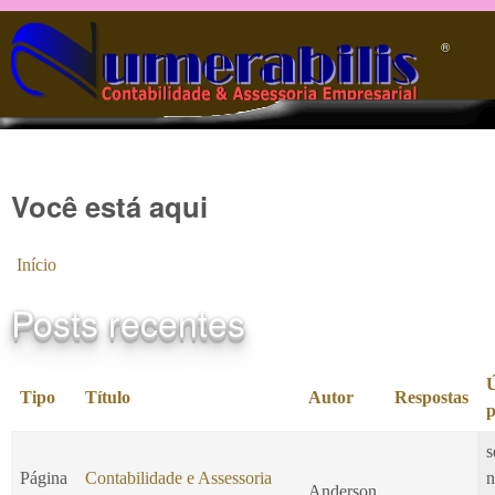
Pular para o conteúdo principal
®️
Você está aqui
Início
Posts recentes
Ú
Tipo
Título
Autor
Respostas
p
s
Página
Contabilidade e Assessoria
n
Anderson