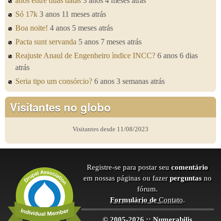
anos entre duas datas
3 anos 4 meses atrás
Só 17k
3 anos 11 meses atrás
Boa noite!
4 anos 5 meses atrás
Pacta sunt servanda
5 anos 7 meses atrás
Reajuste Anaul de Engenheiro ìndice INCC?
6 anos 6 dias
atrás
Seria tipo um consórcio?
6 anos 3 semanas atrás
Visitantes no globo
Visitantes desde 11/08/2023
Registre-se para postar seu
comentário
em nossas páginas ou fazer
perguntas
no
fórum.
Formulário de
Contato
.
© 2005-2026 :: Numerabilis