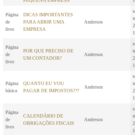
PEQUENA EMPRESA
1
s
Página
DICAS IMPORTANTES
n
de
PARA ABRIR UMA
Anderson
2
livro
EMPRESA
1
s
Página
POR QUE PRECISO DE
n
de
Anderson
UM CONTADOR?
2
livro
1
s
Página
QUANTO EU VOU
n
Anderson
básica
PAGAR DE IMPOSTOS???
2
1
s
Página
CALENDÁRIO DE
n
de
Anderson
OBRIGAÇÕES FISCAIS
2
livro
1