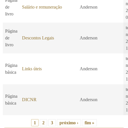
Página
n
de
Salário e remuneração
Anderson
2
livro
0
t
Página
n
de
Descontos Legais
Anderson
2
livro
1
t
Página
n
Links úteis
Anderson
básica
2
1
t
Página
n
DICNR
Anderson
básica
2
1
1
2
3
próximo ›
fim »