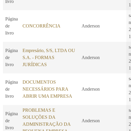
livro
1
s
Página
n
de
CONCORRÊNCIA
Anderson
2
livro
1
s
Página
Empresário, S/S, LTDA OU
n
de
S.A. - FORMAS
Anderson
2
livro
JURÍDICAS
1
s
Página
DOCUMENTOS
n
de
NECESSÁRIOS PARA
Anderson
2
livro
ABRIR UMA EMPRESA
1
PROBLEMAS E
s
Página
SOLUÇÕES DA
n
de
Anderson
ADMINISTRAÇÃO DA
2
livro