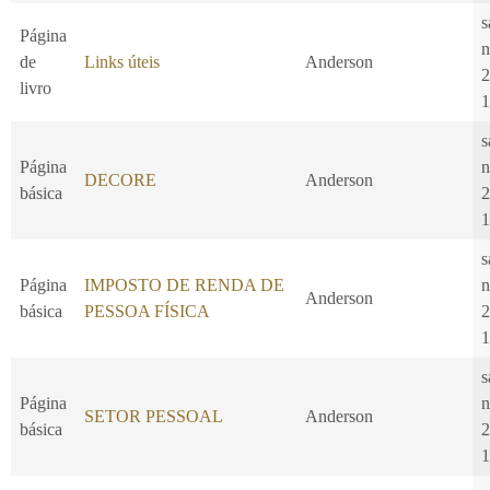
s
Página
n
de
Links úteis
Anderson
2
livro
1
s
Página
n
DECORE
Anderson
básica
2
1
s
Página
IMPOSTO DE RENDA DE
n
Anderson
básica
PESSOA FÍSICA
2
1
s
Página
n
SETOR PESSOAL
Anderson
básica
2
1