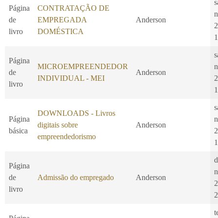
s
Página
CONTRATAÇÃO DE
n
de
EMPREGADA
Anderson
2
livro
DOMÉSTICA
1
s
Página
MICROEMPREENDEDOR
n
de
Anderson
INDIVIDUAL - MEI
2
livro
1
s
DOWNLOADS - Livros
Página
n
digitais sobre
Anderson
básica
2
empreendedorismo
1
d
Página
n
de
Admissão do empregado
Anderson
2
livro
2
t