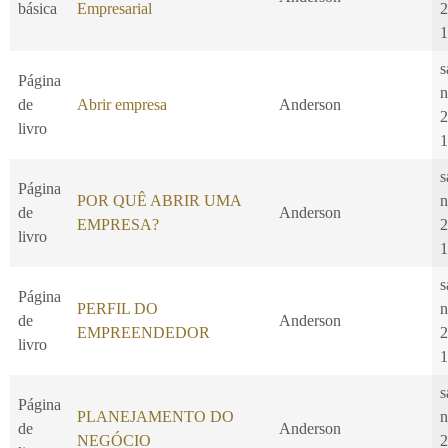
básica
Empresarial
2
1
s
Página
n
de
Abrir empresa
Anderson
2
livro
1
s
Página
POR QUÊ ABRIR UMA
n
de
Anderson
EMPRESA?
2
livro
1
s
Página
PERFIL DO
n
de
Anderson
EMPREENDEDOR
2
livro
1
s
Página
PLANEJAMENTO DO
n
de
Anderson
NEGÓCIO
2