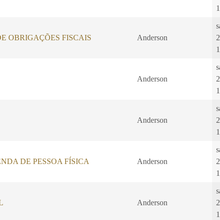
1
s
E OBRIGAÇÕES FISCAIS
Anderson
2
1
s
Anderson
2
1
s
Anderson
2
1
s
NDA DE PESSOA FÍSICA
Anderson
2
1
s
L
Anderson
2
1