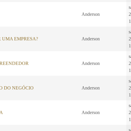
s
Anderson
2
1
s
R UMA EMPRESA?
Anderson
2
1
s
PREENDEDOR
Anderson
2
1
s
O DO NEGÓCIO
Anderson
2
1
s
A
Anderson
2
1
s