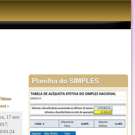
Planilha do SIMPLES
Último
ost
ex, 17 nov
017,
0:01:24