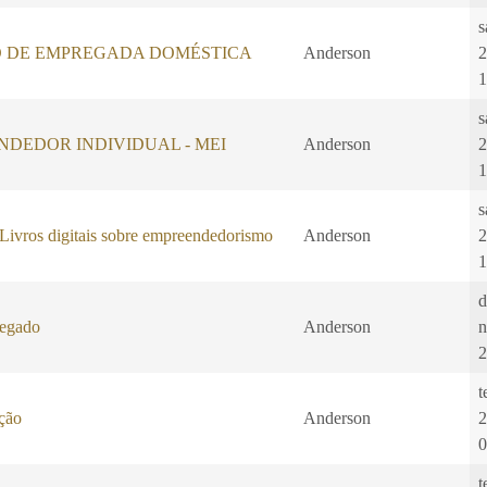
s
 DE EMPREGADA DOMÉSTICA
Anderson
2
1
s
DEDOR INDIVIDUAL - MEI
Anderson
2
1
s
os digitais sobre empreendedorismo
Anderson
2
1
d
regado
Anderson
n
2
t
ação
Anderson
2
0
t