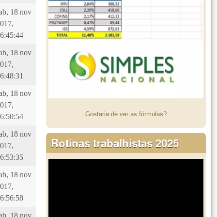
ab, 18 nov
017,
6:45:44
ab, 18 nov
017,
6:48:31
ab, 18 nov
017,
Gostaria de ver as fórmulas?
6:50:54
ab, 18 nov
Rotinas trabalhistas 2025
017,
6:53:35
ab, 18 nov
017,
6:56:58
ab, 18 nov