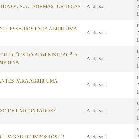
, LTDA OU S.A. - FORMAS JURÍDICAS
Anderson
2
1
s
ECESSÁRIOS PARA ABRIR UMA
Anderson
2
1
s
SOLUÇÕES DA ADMINISTRAÇÃO
Anderson
2
EMPRESA
1
s
ANTES PARA ABRIR UMA
Anderson
2
1
s
ISO DE UM CONTADOR?
Anderson
2
1
s
U PAGAR DE IMPOSTOS???
Anderson
2