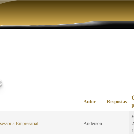
Pular para o conteúdo principal
s
Autor
Respostas
p
s
sessoria Empresarial
Anderson
2
1