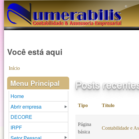
®️
Você está aqui
Início
Posts recente
Menu Principal
Home
Tipo
Título
Abrir empresa
DECORE
Página
IRPF
Contabilidade e As
básica
Setor Pessoal