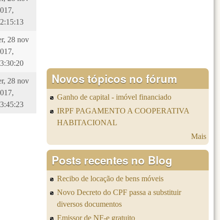
017,
2:15:13
er, 28 nov
017,
3:30:20
Novos tópicos no fórum
er, 28 nov
017,
Ganho de capital - imóvel financiado
3:45:23
IRPF PAGAMENTO A COOPERATIVA
HABITACIONAL
Mais
Posts recentes no Blog
Recibo de locação de bens móveis
Novo Decreto do CPF passa a substituir
diversos documentos
Emissor de NF-e gratuito