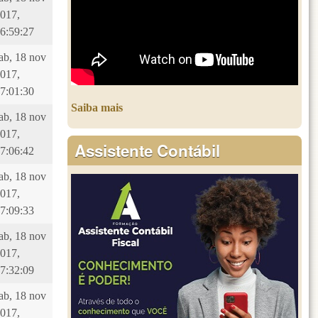
017,
6:59:27
ab, 18 nov
017,
7:01:30
Saiba mais
ab, 18 nov
017,
Assistente Contábil
7:06:42
ab, 18 nov
017,
7:09:33
ab, 18 nov
017,
7:32:09
ab, 18 nov
017,