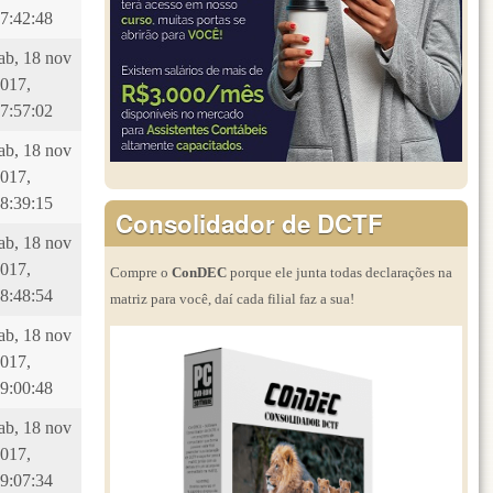
7:42:48
ab, 18 nov
017,
7:57:02
ab, 18 nov
017,
8:39:15
Consolidador de DCTF
ab, 18 nov
017,
Compre o
ConDEC
porque ele junta todas declarações na
8:48:54
matriz para você, daí cada filial faz a sua!
ab, 18 nov
017,
9:00:48
ab, 18 nov
017,
9:07:34