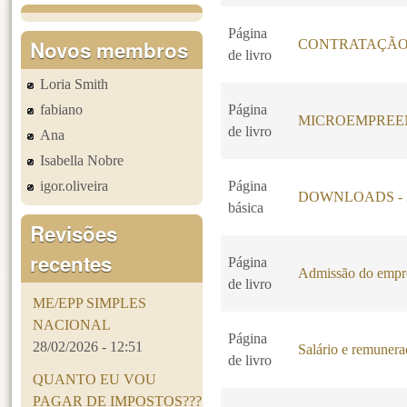
Página
Novos membros
CONTRATAÇÃO
de livro
Loria Smith
fabiano
Página
MICROEMPREEN
de livro
Ana
Isabella Nobre
igor.oliveira
Página
DOWNLOADS - Livr
básica
Revisões
recentes
Página
Admissão do emp
de livro
ME/EPP SIMPLES
NACIONAL
Página
28/02/2026 - 12:51
Salário e remuner
de livro
QUANTO EU VOU
PAGAR DE IMPOSTOS???