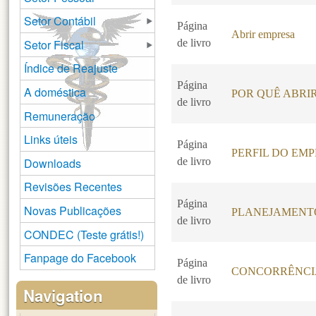
Setor Contábil
Página
Abrir empresa
Setor Fiscal
de livro
Índice de Reajuste
Página
A doméstica
POR QUÊ ABRI
de livro
Remuneração
Links úteis
Página
PERFIL DO EM
Downloads
de livro
Revisões Recentes
Página
Novas Publicações
PLANEJAMENT
de livro
CONDEC (Teste grátis!)
Fanpage do Facebook
Página
CONCORRÊNCI
de livro
Navigation