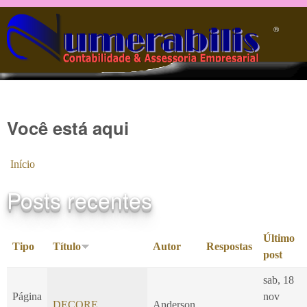
Pular para o conteúdo principal
®️
Você está aqui
Início
Posts recentes
Último
Tipo
Título
Autor
Respostas
post
sab, 18
Página
nov
DECORE
Anderson