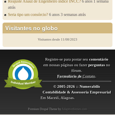
Reajuste Anaul de Engenheiro ìndice INCC?
6 anos 1 semana
atrás
Seria tipo um consórcio?
6 anos 3 semanas atrás
Visitantes no globo
Visitantes desde 11/08/2023
Registre-se para postar seu
comentário
em nossas páginas ou fazer
perguntas
no
fórum.
Formulário de
Contato
.
© 2005-2026 :: Numerabilis
Contabilidade & Assessoria Empresarial
Em Maceió, Alagoas.
Premium Drupal Theme by
Adaptivethemes.com