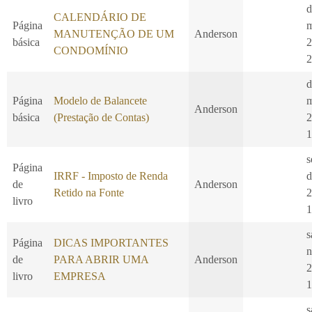
d
CALENDÁRIO DE
Página
m
MANUTENÇÃO DE UM
Anderson
básica
2
CONDOMÍNIO
2
d
Página
Modelo de Balancete
m
Anderson
básica
(Prestação de Contas)
2
1
s
Página
IRRF - Imposto de Renda
d
de
Anderson
Retido na Fonte
2
livro
1
s
Página
DICAS IMPORTANTES
n
de
PARA ABRIR UMA
Anderson
2
livro
EMPRESA
1
s