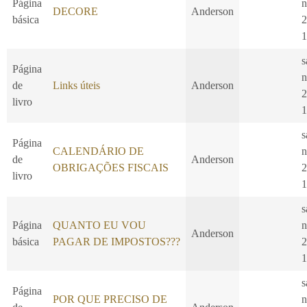
Página
n
DECORE
Anderson
básica
2
1
s
Página
n
de
Links úteis
Anderson
2
livro
1
s
Página
CALENDÁRIO DE
n
de
Anderson
OBRIGAÇÕES FISCAIS
2
livro
1
s
Página
QUANTO EU VOU
n
Anderson
básica
PAGAR DE IMPOSTOS???
2
1
s
Página
POR QUE PRECISO DE
n