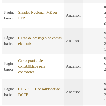
t
Página
Simples Nacional: ME ou
a
Anderson
básica
EPP
2
0
q
Página
Curso de prestação de contas
s
Anderson
básica
eleitorais
2
1
q
Curso prático de
Página
s
contabilidade para
Anderson
básica
2
contadores
1
q
Página
CONDEC Consolidador de
a
Anderson
básica
DCTF
2
1