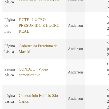
básica
2
2
s
Página
DCTF - LUCRO
a
de
PRESUMIDO E LUCRO
Anderson
2
livro
REAL
1
s
Página
Cadastro na Prefeitura de
Anderson
j
básica
Maceió
2
s
Página
CONDEC - Vídeo
a
Anderson
básica
demonstrativo
2
1
s
Página
Condomínio Edifício São
m
Anderson
básica
Carlos
2
2