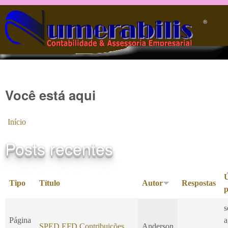
Pular para o conteúdo principal
®️
Você está aqui
Início
Posts recentes
Ú
Tipo
Título
Autor
Respostas
p
s
Página
a
SPED EFD Contribuições
Anderson