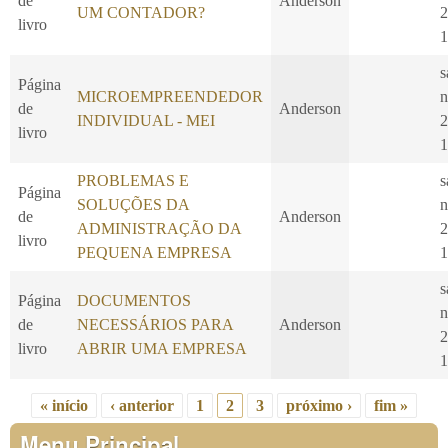
de
Anderson
UM CONTADOR?
2
livro
1
s
Página
MICROEMPREENDEDOR
n
de
Anderson
INDIVIDUAL - MEI
2
livro
1
PROBLEMAS E
s
Página
SOLUÇÕES DA
n
de
Anderson
ADMINISTRAÇÃO DA
2
livro
PEQUENA EMPRESA
1
s
Página
DOCUMENTOS
n
de
NECESSÁRIOS PARA
Anderson
2
livro
ABRIR UMA EMPRESA
1
« início
‹ anterior
1
2
3
próximo ›
fim »
Páginas
Menu Principal