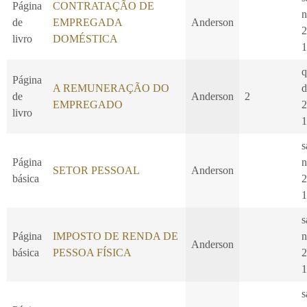
Página
CONTRATAÇÃO DE
n
de
EMPREGADA
Anderson
2
livro
DOMÉSTICA
1
q
Página
A REMUNERAÇÃO DO
d
de
Anderson
2
EMPREGADO
2
livro
1
s
Página
n
SETOR PESSOAL
Anderson
básica
2
1
s
Página
IMPOSTO DE RENDA DE
n
Anderson
básica
PESSOA FÍSICA
2
1
s