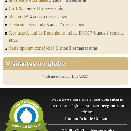
anos entre duas datas
3 anos 4 meses atrás
Só 17k
3 anos 11 meses atrás
Boa noite!
4 anos 5 meses atrás
Pacta sunt servanda
5 anos 7 meses atrás
Reajuste Anaul de Engenheiro ìndice INCC?
6 anos 1 semana
atrás
Seria tipo um consórcio?
6 anos 3 semanas atrás
Visitantes no globo
Visitantes desde 11/08/2023
Registre-se para postar seu
comentário
em nossas páginas ou fazer
perguntas
no
fórum.
Formulário de
Contato
.
© 2005-2026 :: Numerabilis