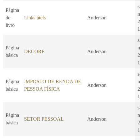
s
Página
n
de
Links úteis
Anderson
2
livro
1
s
Página
n
DECORE
Anderson
básica
2
1
s
Página
IMPOSTO DE RENDA DE
n
Anderson
básica
PESSOA FÍSICA
2
1
s
Página
n
SETOR PESSOAL
Anderson
básica
2
1