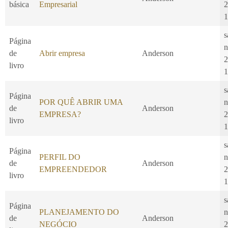
básica
Empresarial
2
1
s
Página
n
de
Abrir empresa
Anderson
2
livro
1
s
Página
POR QUÊ ABRIR UMA
n
de
Anderson
EMPRESA?
2
livro
1
s
Página
PERFIL DO
n
de
Anderson
EMPREENDEDOR
2
livro
1
s
Página
PLANEJAMENTO DO
n
de
Anderson
NEGÓCIO
2