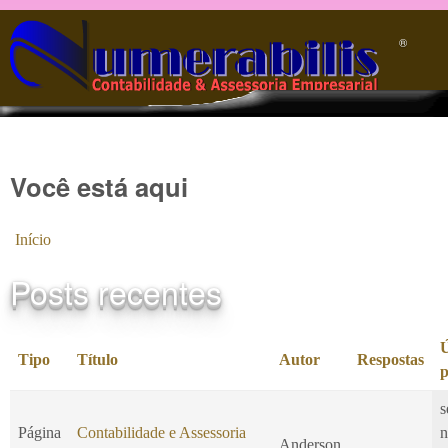
Pular para o conteúdo principal
®️
Você está aqui
Início
Posts recentes
Ú
Tipo
Título
Autor
Respostas
p
s
Página
Contabilidade e Assessoria
n
Anderson