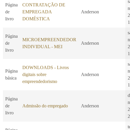
s
Página
CONTRATAÇÃO DE
n
de
EMPREGADA
Anderson
2
livro
DOMÉSTICA
1
s
Página
MICROEMPREENDEDOR
n
de
Anderson
INDIVIDUAL - MEI
2
livro
1
s
DOWNLOADS - Livros
Página
n
digitais sobre
Anderson
básica
2
empreendedorismo
1
d
Página
n
de
Admissão do empregado
Anderson
2
livro
2
t