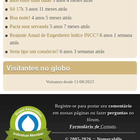
anos entre duas datas
3 anos 4 meses atrás
Só 17k
3 anos 11 meses atrás
Boa noite!
4 anos 5 meses atrás
Pacta sunt servanda
5 anos 7 meses atrás
Reajuste Anaul de Engenheiro ìndice INCC?
6 anos 1 semana
atrás
Seria tipo um consórcio?
6 anos 3 semanas atrás
Visitantes no globo
Visitantes desde 11/08/2023
Registre-se para postar seu
comentário
em nossas páginas ou fazer
perguntas
no
fórum.
Formulário de
Contato
.
© 2005-2026 :: Numerabilis