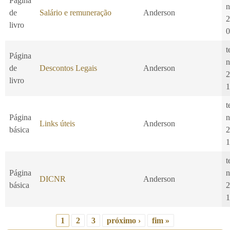
Página
n
de
Salário e remuneração
Anderson
2
livro
0
t
Página
n
de
Descontos Legais
Anderson
2
livro
1
t
Página
n
Links úteis
Anderson
básica
2
1
t
Página
n
DICNR
Anderson
básica
2
1
1
2
3
próximo ›
fim »