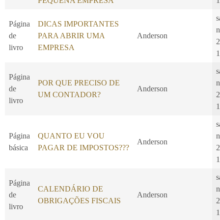
PEQUENA EMPRESA
1
s
Página
DICAS IMPORTANTES
n
de
PARA ABRIR UMA
Anderson
2
livro
EMPRESA
1
s
Página
POR QUE PRECISO DE
n
de
Anderson
UM CONTADOR?
2
livro
1
s
Página
QUANTO EU VOU
n
Anderson
básica
PAGAR DE IMPOSTOS???
2
1
s
Página
CALENDÁRIO DE
n
de
Anderson
OBRIGAÇÕES FISCAIS
2
livro
1