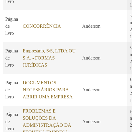
livro
1
s
Página
n
de
CONCORRÊNCIA
Anderson
2
livro
1
s
Página
Empresário, S/S, LTDA OU
n
de
S.A. - FORMAS
Anderson
2
livro
JURÍDICAS
1
s
Página
DOCUMENTOS
n
de
NECESSÁRIOS PARA
Anderson
2
livro
ABRIR UMA EMPRESA
1
PROBLEMAS E
s
Página
SOLUÇÕES DA
n
de
Anderson
ADMINISTRAÇÃO DA
2
livro