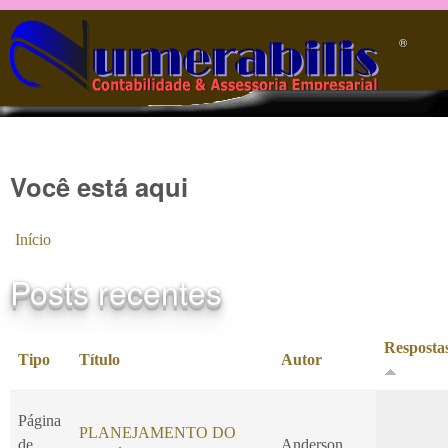
Pular para o conteúdo principal
®️
Você está aqui
Início
Posts recentes
Resposta
Tipo
Título
Autor
Página
PLANEJAMENTO DO
de
Anderson