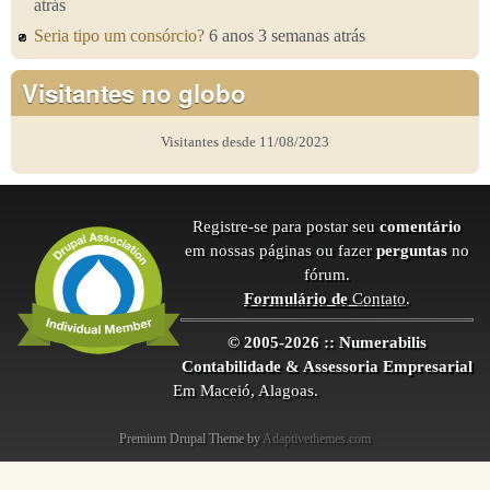
atrás
Seria tipo um consórcio?
6 anos 3 semanas atrás
Visitantes no globo
Visitantes desde 11/08/2023
Registre-se para postar seu
comentário
em nossas páginas ou fazer
perguntas
no
fórum.
Formulário de
Contato
.
© 2005-2026 :: Numerabilis
Contabilidade & Assessoria Empresarial
Em Maceió, Alagoas.
Premium Drupal Theme by
Adaptivethemes.com