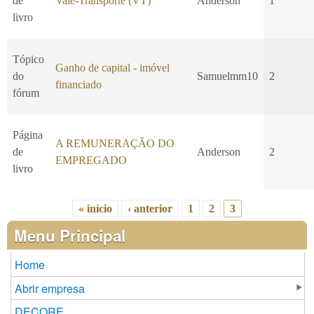
de
Vale-Transporte (VT)
Anderson
1
livro
Tópico
Ganho de capital - imóvel
do
Samuelmm10
2
financiado
fórum
Página
A REMUNERAÇÃO DO
de
Anderson
2
EMPREGADO
livro
« início
‹ anterior
1
2
3
Páginas
Menu Principal
Home
Abrir empresa
DECORE