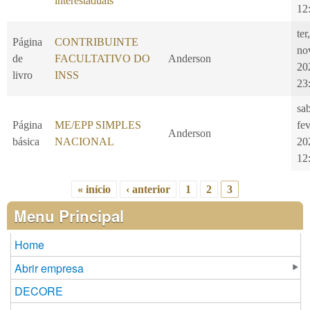
interestaduais
12
ter
Página
CONTRIBUINTE
no
de
FACULTATIVO DO
Anderson
20
livro
INSS
23
sa
Página
ME/EPP SIMPLES
fe
Anderson
básica
NACIONAL
20
12
« início
‹ anterior
1
2
3
Páginas
Menu Principal
Home
Abrir empresa
DECORE