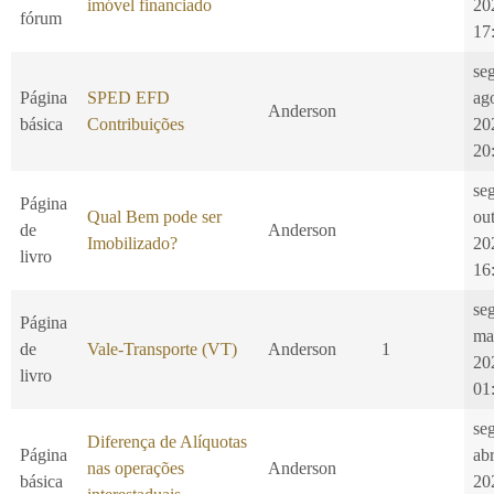
imóvel financiado
20
fórum
17
se
Página
SPED EFD
ag
Anderson
básica
Contribuições
20
20
se
Página
Qual Bem pode ser
ou
de
Anderson
Imobilizado?
20
livro
16
se
Página
ma
de
Vale-Transporte (VT)
Anderson
1
20
livro
01
se
Diferença de Alíquotas
Página
ab
nas operações
Anderson
básica
20