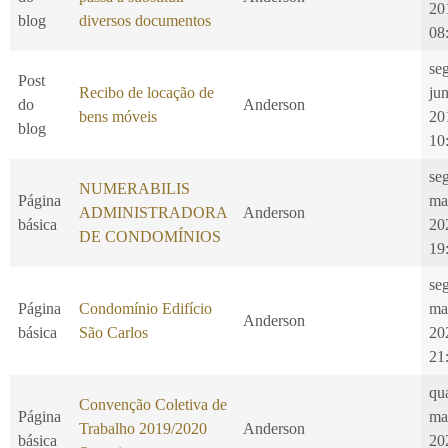
20
blog
diversos documentos
08
se
Post
Recibo de locação de
ju
do
Anderson
bens móveis
20
blog
10
seg
NUMERABILIS
Página
ma
ADMINISTRADORA
Anderson
básica
20
DE CONDOMÍNIOS
19
seg
Página
Condomínio Edifício
ma
Anderson
básica
São Carlos
20
21
qu
Convenção Coletiva de
Página
ma
Trabalho 2019/2020
Anderson
básica
20