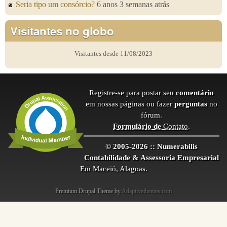
Seria tipo um consórcio?
6 anos 3 semanas atrás
Visitantes no globo
Visitantes desde 11/08/2023
Registre-se para postar seu
comentário
em nossas páginas ou fazer
perguntas
no
fórum.
Formulário de
Contato
.
© 2005-2026 :: Numerabilis
Contabilidade & Assessoria Empresarial
Em Maceió, Alagoas.
Premium Drupal Theme by
Adaptivethemes.com