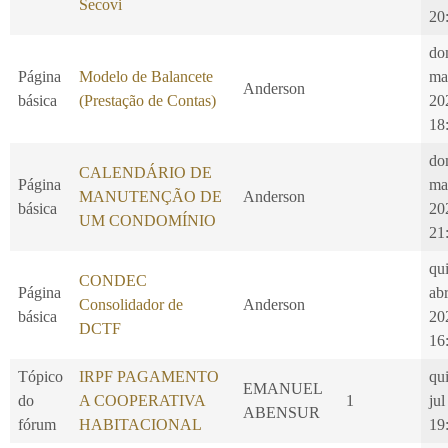
Secovi
20
do
Página
Modelo de Balancete
ma
Anderson
básica
(Prestação de Contas)
20
18
do
CALENDÁRIO DE
Página
ma
MANUTENÇÃO DE
Anderson
básica
20
UM CONDOMÍNIO
21
qui
CONDEC
Página
ab
Consolidador de
Anderson
básica
20
DCTF
16
Tópico
IRPF PAGAMENTO
qui
EMANUEL
do
A COOPERATIVA
1
jul
ABENSUR
fórum
HABITACIONAL
19