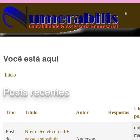
Pular para o conteúdo principal
®️
Você está aqui
Início
Posts recentes
Úl
Tipo
Título
Autor
Respostas
po
qui
Post
Novo Decreto do CPF
ma
do
passa a substituir
Anderson