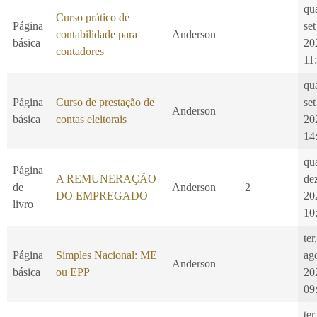
qu
Curso prático de
Página
set
contabilidade para
Anderson
básica
20
contadores
11
qu
Página
Curso de prestação de
set
Anderson
básica
contas eleitorais
20
14
qu
Página
A REMUNERAÇÃO
de
de
Anderson
2
DO EMPREGADO
20
livro
10
ter
Página
Simples Nacional: ME
ag
Anderson
básica
ou EPP
20
09
ter