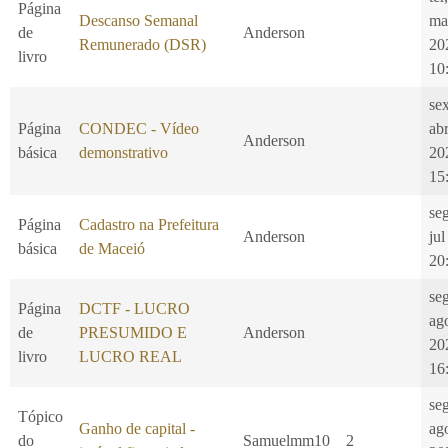
Página
Descanso Semanal
ma
de
Anderson
Remunerado (DSR)
20
livro
10
se
Página
CONDEC - Vídeo
ab
Anderson
básica
demonstrativo
20
15
se
Página
Cadastro na Prefeitura
Anderson
jul
básica
de Maceió
20
se
Página
DCTF - LUCRO
ag
de
PRESUMIDO E
Anderson
20
livro
LUCRO REAL
16
se
Tópico
Ganho de capital -
ag
do
Samuelmm10
2