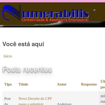
Pular para o conteúdo principal
®️
Você está aqui
Início
Posts recentes
Úl
Tipo
Título
Autor
Respostas
po
qui
Post
Novo Decreto do CPF
ma
do
passa a substituir
Anderson