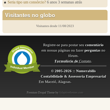
Seria tipo um consórcio?
6 anos 3 semanas atrás
Visitantes no globo
Visitantes desde 11/08/2023
Registre-se para postar seu
comentário
em nossas páginas ou fazer
perguntas
no
fórum.
Formulário de
Contato
.
© 2005-2026 :: Numerabilis
Contabilidade & Assessoria Empresarial
Em Maceió, Alagoas.
Premium Drupal Theme by
Adaptivethemes.com