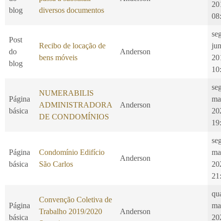
20
blog
diversos documentos
08
se
Post
Recibo de locação de
ju
do
Anderson
bens móveis
20
blog
10
seg
NUMERABILIS
Página
ma
ADMINISTRADORA
Anderson
básica
20
DE CONDOMÍNIOS
19
seg
Página
Condomínio Edifício
ma
Anderson
básica
São Carlos
20
21
qu
Convenção Coletiva de
Página
ma
Trabalho 2019/2020
Anderson
básica
20