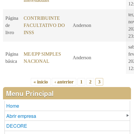
interestaduais
12
ter
Página
CONTRIBUINTE
no
de
FACULTATIVO DO
Anderson
20
livro
INSS
23
sa
Página
ME/EPP SIMPLES
fe
Anderson
básica
NACIONAL
20
12
« início
‹ anterior
1
2
3
Páginas
Menu Principal
Home
Abrir empresa
DECORE