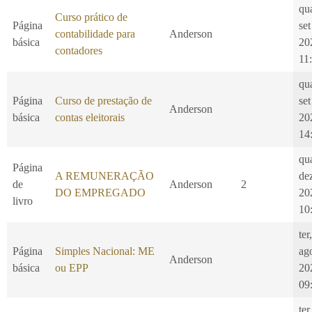
qu
Curso prático de
Página
set
contabilidade para
Anderson
básica
20
contadores
11
qu
Página
Curso de prestação de
set
Anderson
básica
contas eleitorais
20
14
qu
Página
A REMUNERAÇÃO
de
de
Anderson
2
DO EMPREGADO
20
livro
10
ter
Página
Simples Nacional: ME
ag
Anderson
básica
ou EPP
20
09
ter