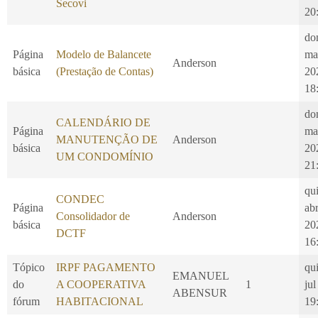
Secovi
20
do
Página
Modelo de Balancete
ma
Anderson
básica
(Prestação de Contas)
20
18
do
CALENDÁRIO DE
Página
ma
MANUTENÇÃO DE
Anderson
básica
20
UM CONDOMÍNIO
21
qui
CONDEC
Página
ab
Consolidador de
Anderson
básica
20
DCTF
16
Tópico
IRPF PAGAMENTO
qui
EMANUEL
do
A COOPERATIVA
1
jul
ABENSUR
fórum
HABITACIONAL
19