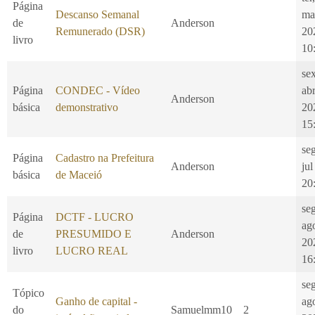
Página
Descanso Semanal
ma
de
Anderson
Remunerado (DSR)
20
livro
10
se
Página
CONDEC - Vídeo
ab
Anderson
básica
demonstrativo
20
15
se
Página
Cadastro na Prefeitura
Anderson
jul
básica
de Maceió
20
se
Página
DCTF - LUCRO
ag
de
PRESUMIDO E
Anderson
20
livro
LUCRO REAL
16
se
Tópico
Ganho de capital -
ag
do
Samuelmm10
2