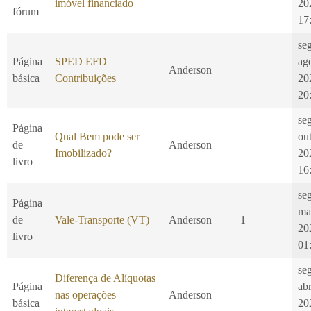
imóvel financiado
20
fórum
17
se
Página
SPED EFD
ag
Anderson
básica
Contribuições
20
20
se
Página
Qual Bem pode ser
ou
de
Anderson
Imobilizado?
20
livro
16
se
Página
ma
de
Vale-Transporte (VT)
Anderson
1
20
livro
01
se
Diferença de Alíquotas
Página
ab
nas operações
Anderson
básica
20