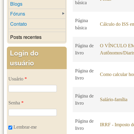
básica
Blogs
Fóruns
Página
Contato
Cálculo do ISS em
básica
Posts recentes
Página de
O VÍNCULO EMP
Login do
livro
Autônomos/Diaris
usuário
Página de
Como calcular hor
livro
Usuário
*
Página de
Salário-família
Senha
*
livro
Página de
IRRF - Imposto d
Lembrar-me
livro