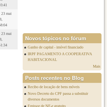
03:41
, 23 mai
8,
58:04
, 23 mai
Novos tópicos no fórum
8,
51:34
Ganho de capital - imóvel financiado
IRPF PAGAMENTO A COOPERATIVA
HABITACIONAL
Mais
Posts recentes no Blog
Recibo de locação de bens móveis
Novo Decreto do CPF passa a substituir
diversos documentos
Emissor de NF-e gratuito