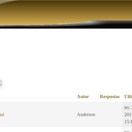
Pular para o conteúdo principal
s
Autor
Respostas
Últ
ter,
ial
Anderson
201
15: