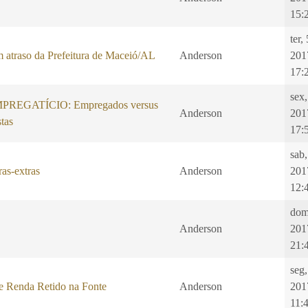
15:
ter,
 atraso da Prefeitura de Maceió/AL
Anderson
201
17:
sex,
REGATÍCIO: Empregados versus
Anderson
201
tas
17:
sab,
as-extras
Anderson
201
12:
dom
Anderson
201
21:
seg
e Renda Retido na Fonte
Anderson
201
11: