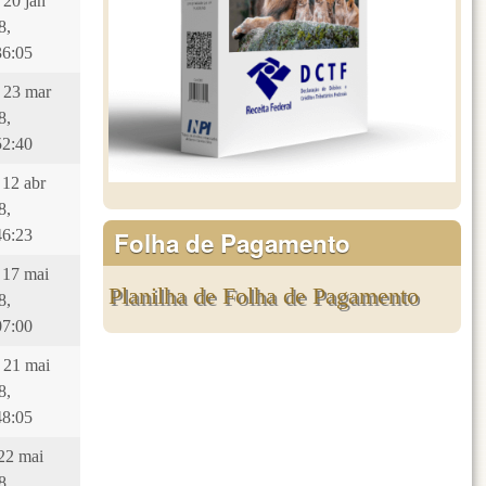
 20 jan
8,
36:05
, 23 mar
8,
52:40
 12 abr
8,
Folha de Pagamento
46:23
, 17 mai
Planilha de Folha de Pagamento
8,
07:00
, 21 mai
8,
48:05
 22 mai
8,