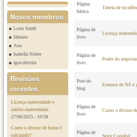
Página
Tabela de incidê
básica
Novos membros
Loria Smith
Página de
Licença maternida
fabiano
livro
Ana
Isabella Nobre
Página de
Poder do negociad
igor.oliveira
livro
Revisões
Post do
Emissor de NF-e g
recentes
blog
Licença maternidade e
Página de
salário-maternidade
Como o divisor de
livro
27/06/2025 - 19:58
Como o divisor de horas é
Página de
calculado?
Setor Contábil