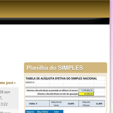
Planilha do SIMPLES
imo post
 28 nov
7,
13:22