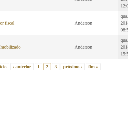
12:
qua
or fiscal
Anderson
201
08:
qua
Imobilizado
Anderson
201
15:
ício
‹ anterior
1
2
3
próximo ›
fim »