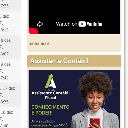
27:35
 5 dez
7,
28:13
 8 dez
Saiba mais
7,
53:07
Assistente Contábil
 9 dez
7,
47:42
, 17 dez
7,
48:35
, 18 dez
7,
48:40