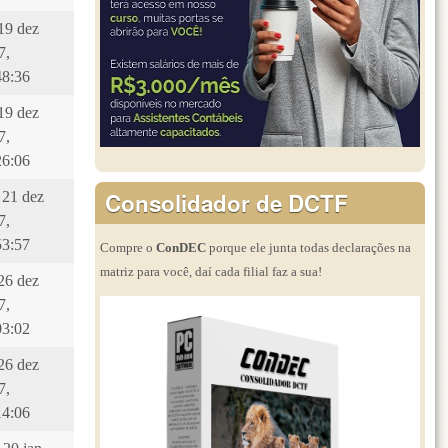
 19 dez
7,
48:36
 19 dez
7,
26:06
Consolidador de DCTF
 21 dez
7,
53:57
Compre o
ConDEC
porque ele junta todas declarações na
matriz para você, daí cada filial faz a sua!
 26 dez
7,
03:02
 26 dez
7,
14:06