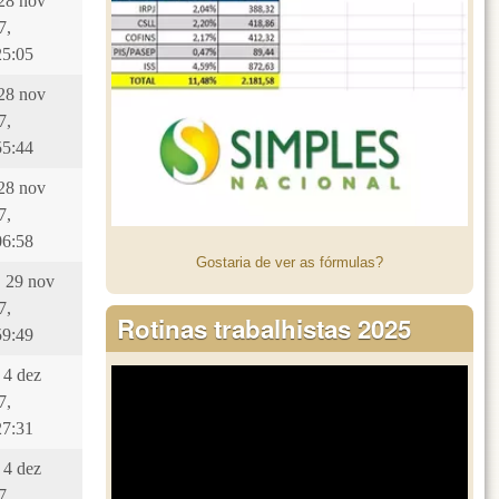
 28 nov
7,
25:05
 28 nov
7,
55:44
 28 nov
7,
06:58
Gostaria de ver as fórmulas?
, 29 nov
7,
Rotinas trabalhistas 2025
59:49
 4 dez
7,
27:31
 4 dez
7,