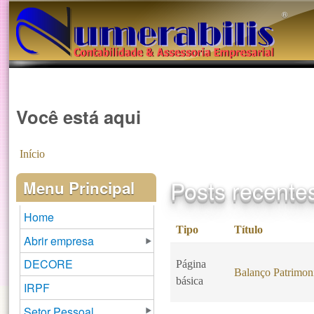
®️
Você está aqui
Início
Posts recente
Menu Principal
Home
Tipo
Título
Abrir empresa
DECORE
Página
Balanço Patrimon
básica
IRPF
Setor Pessoal