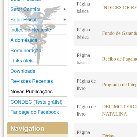
Página
ÍNDICES DE R
Setor Contábil
básica
Setor Fiscal
Índice de Reajuste
Página
Fundo de Garanti
básica
A doméstica
Remuneração
Página
Recibo de Pagam
Links úteis
básica
Downloads
Revisões Recentes
Página de
Programa de Integ
livro
Novas Publicações
CONDEC (Teste grátis!)
Página de
DÉCIMO-TERCE
Fanpage do Facebook
livro
NATALINA
Navigation
Página
Férias