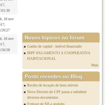
017,
7:01:30
b, 18 nov
017,
6:59:27
Novos tópicos no fórum
b, 18 nov
017,
Ganho de capital - imóvel financiado
6:56:58
IRPF PAGAMENTO A COOPERATIVA
HABITACIONAL
Mais
Posts recentes no Blog
Recibo de locação de bens móveis
Novo Decreto do CPF passa a substituir
diversos documentos
Emissor de NF-e gratuito