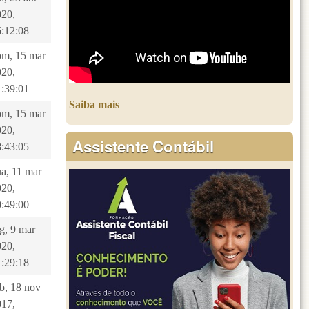
020,
6:12:08
om, 15 mar
020,
1:39:01
Saiba mais
om, 15 mar
020,
Assistente Contábil
8:43:05
a, 11 mar
020,
0:49:00
g, 9 mar
020,
1:29:18
b, 18 nov
017,