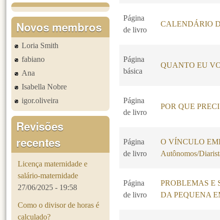
Página
Novos membros
CALENDÁRIO D
de livro
Loria Smith
fabiano
Página
QUANTO EU VO
básica
Ana
Isabella Nobre
igor.oliveira
Página
POR QUE PREC
de livro
Revisões
recentes
Página
O VÍNCULO EMPR
de livro
Autônomos/Diarist
Licença maternidade e
salário-maternidade
Página
PROBLEMAS E 
27/06/2025 - 19:58
de livro
DA PEQUENA 
Como o divisor de horas é
calculado?