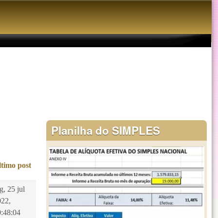
Planilha do SIMPLES
ltimo post
g, 25 jul
022,
0:48:04