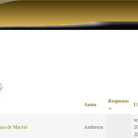
Pular para o conteúdo principal
s
Respostas
Autor
Ú
se
tura de Maceió
Anderson
2
2