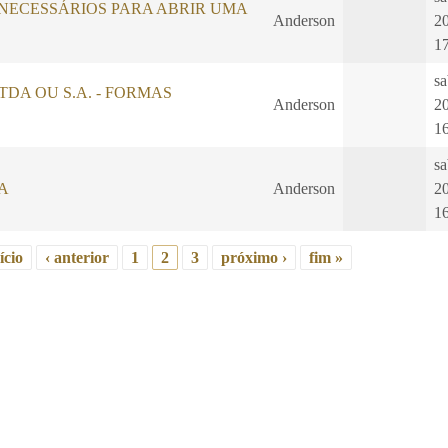
ECESSÁRIOS PARA ABRIR UMA
Anderson
2
1
sa
, LTDA OU S.A. - FORMAS
Anderson
2
1
sa
A
Anderson
2
1
ício
‹ anterior
1
2
3
próximo ›
fim »