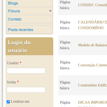
Página
Blogs
CONDEC Consoli
básica
Fóruns
Contato
Página
CALENDÁRIO 
básica
CONDOMÍNIO
Posts recentes
Login do
Página
Modelo de Balance
básica
usuário
Página
Usuário
*
Convenção Coletiv
básica
Senha
*
Página
Condomínio Edifíc
básica
Lembrar-me
Página
DICAS IMPORT