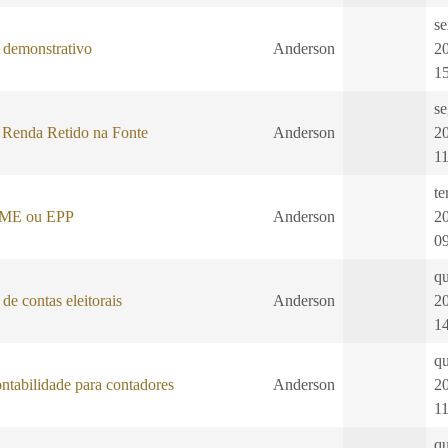
se
demonstrativo
Anderson
2
1
se
 Renda Retido na Fonte
Anderson
2
1
te
: ME ou EPP
Anderson
2
0
qu
de contas eleitorais
Anderson
2
1
qu
ontabilidade para contadores
Anderson
2
1
qu