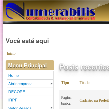
®️
Você está aqui
Início
Posts recente
Menu Principal
Home
Tipo
Título
Abrir empresa
DECORE
Página
IRPF
Cadastro na Prefei
básica
Setor Pessoal