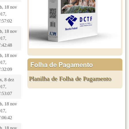
b, 18 nov
017,
7:57:02
b, 18 nov
017,
7:42:48
b, 18 nov
Folha de Pagamento
017,
7:32:09
Planilha de Folha de Pagamento
x, 8 dez
017,
7:53:07
b, 18 nov
017,
7:06:42
b, 18 nov