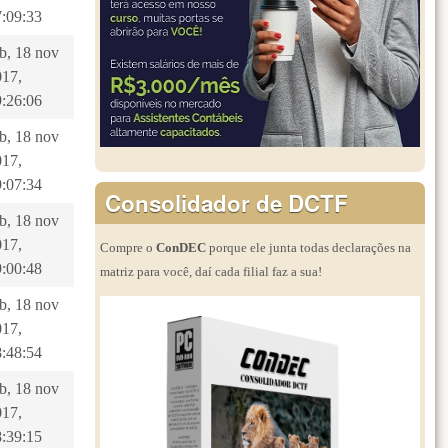
7:09:33
b, 18 nov
017,
9:26:06
b, 18 nov
017,
9:07:34
Consolidador de DCTF
b, 18 nov
017,
Compre o
ConDEC
porque ele junta todas declarações na
9:00:48
matriz para você, daí cada filial faz a sua!
b, 18 nov
017,
8:48:54
b, 18 nov
017,
8:39:15