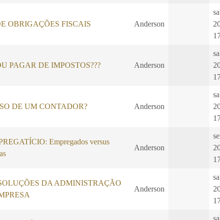
sa
E OBRIGAÇÕES FISCAIS
Anderson
2
1
sa
U PAGAR DE IMPOSTOS???
Anderson
2
1
sa
ISO DE UM CONTADOR?
Anderson
2
1
se
EGATÍCIO: Empregados versus
Anderson
2
as
1
sa
SOLUÇÕES DA ADMINISTRAÇÃO
Anderson
2
EMPRESA
1
sa