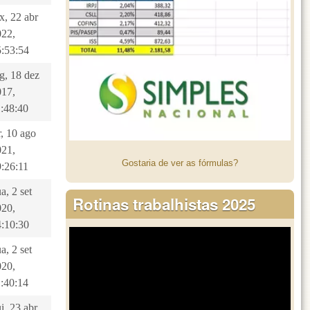
x, 22 abr
022,
5:53:54
g, 18 dez
017,
1:48:40
r, 10 ago
021,
Gostaria de ver as fórmulas?
9:26:11
a, 2 set
Rotinas trabalhistas 2025
020,
4:10:30
a, 2 set
020,
1:40:14
i, 23 abr