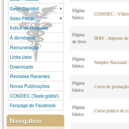
Setor Contábil
Página
CONDEC - Vídeo 
Setor Fiscal
básica
Índice de Reajuste
Página
A doméstica
IRRF - Imposto de
de livro
Remuneração
Links úteis
Página
Simples Nacional
Downloads
básica
Revisões Recentes
Página
Novas Publicações
Curso de prestação 
básica
CONDEC (Teste grátis!)
Fanpage do Facebook
Página
Curso prático de c
básica
Navigation