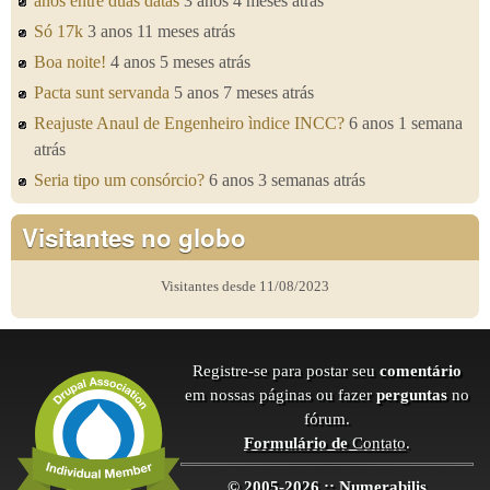
anos entre duas datas
3 anos 4 meses atrás
Só 17k
3 anos 11 meses atrás
Boa noite!
4 anos 5 meses atrás
Pacta sunt servanda
5 anos 7 meses atrás
Reajuste Anaul de Engenheiro ìndice INCC?
6 anos 1 semana
atrás
Seria tipo um consórcio?
6 anos 3 semanas atrás
Visitantes no globo
Visitantes desde 11/08/2023
Registre-se para postar seu
comentário
em nossas páginas ou fazer
perguntas
no
fórum.
Formulário de
Contato
.
© 2005-2026 :: Numerabilis