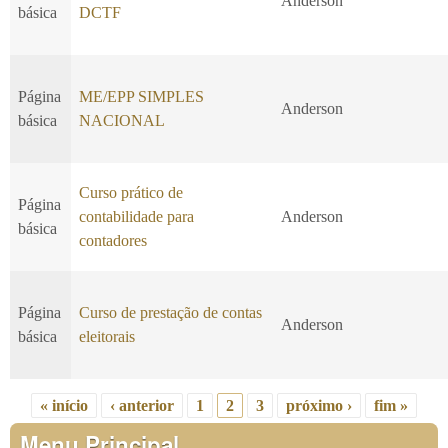
Anderson
básica
DCTF
Página
ME/EPP SIMPLES
Anderson
básica
NACIONAL
Curso prático de
Página
contabilidade para
Anderson
básica
contadores
Página
Curso de prestação de contas
Anderson
básica
eleitorais
« início
‹ anterior
1
2
3
próximo ›
fim »
Páginas
Menu Principal