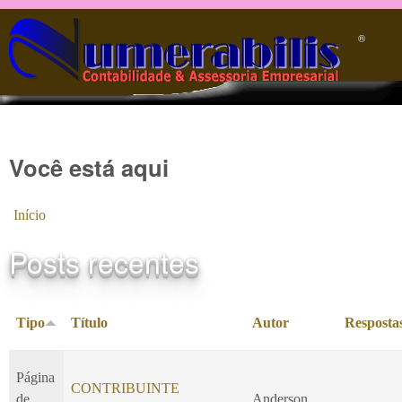
Pular para o conteúdo principal
®️
Você está aqui
Início
Posts recentes
Tipo
Título
Autor
Resposta
Página
CONTRIBUINTE
de
Anderson