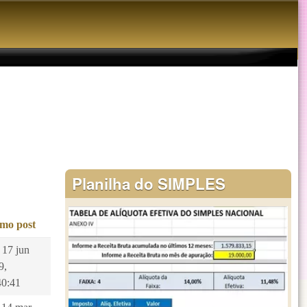
Planilha do SIMPLES
imo post
 17 jun
9,
40:41