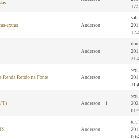
tas
17:
sab,
as-extras
Anderson
201
12:
dom
Anderson
201
21:
seg
e Renda Retido na Fonte
Anderson
201
11:
seg
(VT)
Anderson
1
202
01:
ter,
GTS
Anderson
201
00: