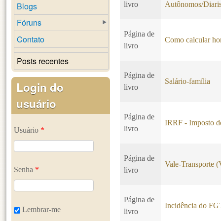
livro
Autônomos/Diaris
Blogs
Fóruns
Página de
Contato
Como calcular hor
livro
Posts recentes
Página de
Salário-família
Login do
livro
usuário
Página de
IRRF - Imposto d
livro
Usuário
*
Página de
Vale-Transporte 
Senha
*
livro
Página de
Incidência do F
Lembrar-me
livro