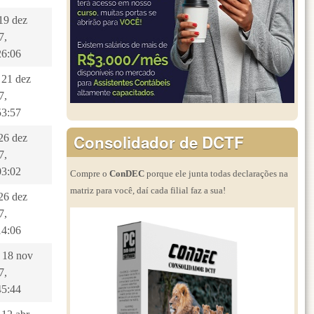
 19 dez
7,
26:06
 21 dez
7,
53:57
Consolidador de DCTF
 26 dez
7,
03:02
Compre o
ConDEC
porque ele junta todas declarações na
matriz para você, daí cada filial faz a sua!
 26 dez
7,
14:06
, 18 nov
7,
45:44