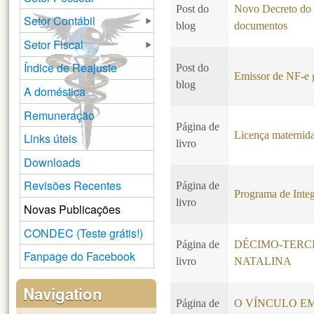
Post do
Novo Decreto do C
Setor Contábil
blog
documentos
Setor Fiscal
Índice de Reajuste
Post do
Emissor de NF-e g
blog
A doméstica
Remuneração
Página de
Licença maternida
Links úteis
livro
Downloads
Revisões Recentes
Página de
Programa de Integ
livro
Novas Publicações
CONDEC (Teste grátis!)
Página de
DÉCIMO-TERCE
Fanpage do Facebook
livro
NATALINA
Navigation
Página de
O VÍNCULO EMP