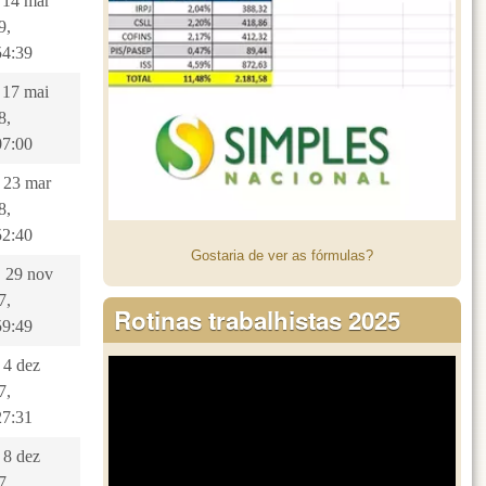
, 14 mar
9,
54:39
, 17 mai
8,
07:00
, 23 mar
8,
52:40
Gostaria de ver as fórmulas?
, 29 nov
7,
Rotinas trabalhistas 2025
59:49
 4 dez
7,
27:31
 8 dez
7,