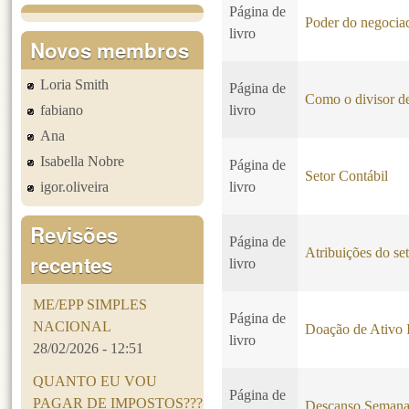
Página de
Poder do negociad
livro
Novos membros
Loria Smith
Página de
Como o divisor de
fabiano
livro
Ana
Isabella Nobre
Página de
Setor Contábil
igor.oliveira
livro
Revisões
Página de
Atribuições do set
recentes
livro
ME/EPP SIMPLES
Página de
NACIONAL
Doação de Ativo 
livro
28/02/2026 - 12:51
QUANTO EU VOU
Página de
PAGAR DE IMPOSTOS???
Descanso Seman