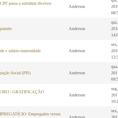
qui
PF passa a substituir diversos
Anderson
201
08:
qui
ratuito
Anderson
201
14:
sex
de e salário-maternidade
Anderson
201
12:
qua
ração Social (PIS)
Anderson
201
09:
seg,
IRO / GRATIFICAÇÃO
Anderson
201
10:
sex,
REGATÍCIO: Empregados versus
Anderson
201