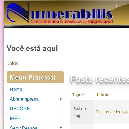
®️
Você está aqui
Início
Posts recente
Menu Principal
Home
Tipo
Título
Abrir empresa
DECORE
Post do
Recibo de locaçã
blog
IRPF
Setor Pessoal