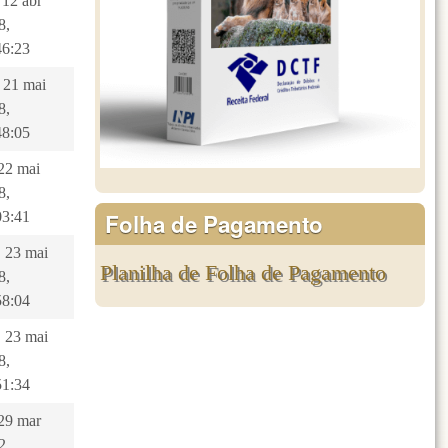
 12 abr
8,
46:23
, 21 mai
8,
48:05
 22 mai
8,
Folha de Pagamento
03:41
, 23 mai
Planilha de Folha de Pagamento
8,
58:04
, 23 mai
8,
51:34
 29 mar
2,