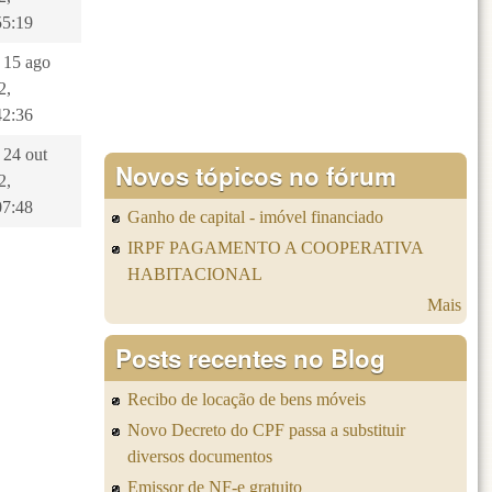
55:19
, 15 ago
2,
42:36
 24 out
Novos tópicos no fórum
2,
07:48
Ganho de capital - imóvel financiado
IRPF PAGAMENTO A COOPERATIVA
HABITACIONAL
Mais
Posts recentes no Blog
Recibo de locação de bens móveis
Novo Decreto do CPF passa a substituir
diversos documentos
Emissor de NF-e gratuito