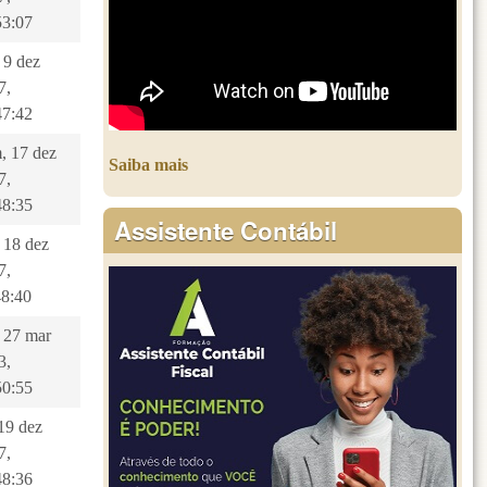
53:07
 9 dez
7,
47:42
, 17 dez
Saiba mais
7,
48:35
Assistente Contábil
, 18 dez
7,
48:40
, 27 mar
3,
50:55
 19 dez
7,
48:36