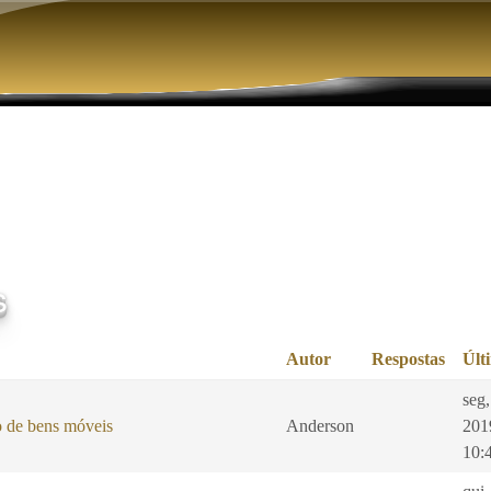
Pular para o conteúdo principal
s
Autor
Respostas
Últ
seg,
o de bens móveis
Anderson
201
10: