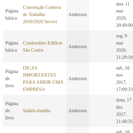
qua, 11
Convenção Coletiva
Página
mar
de Trabalho
Anderson
básica
2020,
2019/2020 Secovi
20:49:00
seg, 9
Página
Condomínio Edifício
mar
Anderson
básica
São Carlos
2020,
21:29:18
DICAS
sab, 18
Página
IMPORTANTES
nov
de
Anderson
PARA ABRIR UMA
2017,
livro
EMPRESA
17:09:33
dom, 17
Página
dez
de
Salário-família
Anderson
2017,
livro
21:48:35
sab, 18