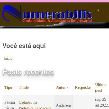
Pular para o conteúdo principal
®️
Você está aqui
Início
Posts recentes
Último
Tipo
Título
Autor
Respostas
post
seg, 25
Página
Cadastro na
Anderson
jul 2022,
básica
Prefeitura de Maceió