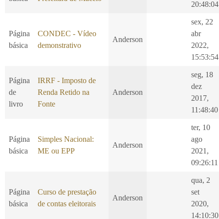
20:48:04
sex, 22
Página
CONDEC - Vídeo
abr
Anderson
básica
demonstrativo
2022,
15:53:54
seg, 18
Página
IRRF - Imposto de
dez
de
Renda Retido na
Anderson
2017,
livro
Fonte
11:48:40
ter, 10
Página
Simples Nacional:
ago
Anderson
básica
ME ou EPP
2021,
09:26:11
qua, 2
Página
Curso de prestação
set
Anderson
básica
de contas eleitorais
2020,
14:10:30