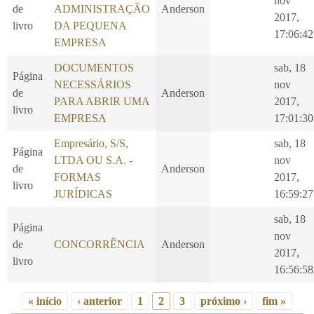
nov
de
ADMINISTRAÇÃO
Anderson
2017,
livro
DA PEQUENA
17:06:42
EMPRESA
DOCUMENTOS
sab, 18
Página
NECESSÁRIOS
nov
de
Anderson
PARA ABRIR UMA
2017,
livro
EMPRESA
17:01:30
Empresário, S/S,
sab, 18
Página
LTDA OU S.A. -
nov
de
Anderson
FORMAS
2017,
livro
JURÍDICAS
16:59:27
sab, 18
Página
nov
de
CONCORRÊNCIA
Anderson
2017,
livro
16:56:58
« início
‹ anterior
1
2
3
próximo ›
fim »