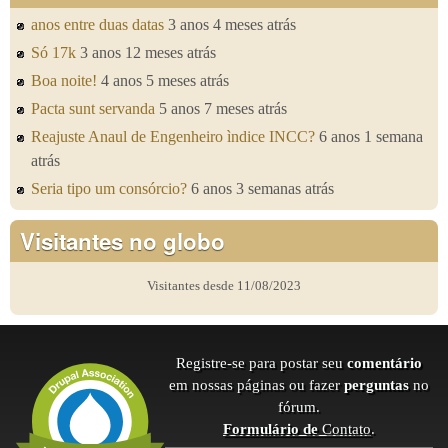
anos entre duas datas
3 anos 4 meses atrás
Só 17k
3 anos 12 meses atrás
Boa noite!
4 anos 5 meses atrás
Pacta sunt servanda
5 anos 7 meses atrás
Reajuste Anaul de Engenheiro ìndice INCC?
6 anos 1 semana
atrás
Seria tipo um consórcio?
6 anos 3 semanas atrás
Visitantes no globo
Visitantes desde 11/08/2023
Registre-se para postar seu
comentário
em nossas páginas ou fazer
perguntas
no
fórum.
Formulário de
Contato
.