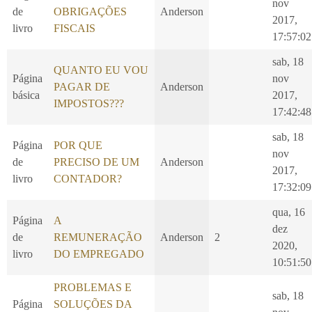
nov
de
OBRIGAÇÕES
Anderson
2017,
livro
FISCAIS
17:57:02
sab, 18
QUANTO EU VOU
Página
nov
PAGAR DE
Anderson
básica
2017,
IMPOSTOS???
17:42:48
sab, 18
Página
POR QUE
nov
de
PRECISO DE UM
Anderson
2017,
livro
CONTADOR?
17:32:09
qua, 16
Página
A
dez
de
REMUNERAÇÃO
Anderson
2
2020,
livro
DO EMPREGADO
10:51:50
PROBLEMAS E
sab, 18
Página
SOLUÇÕES DA