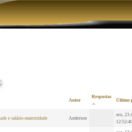
Pular para o conteúdo principal
s
Respostas
Autor
Último 
sex, 23 
ade e salário-maternidade
Anderson
12:52:4