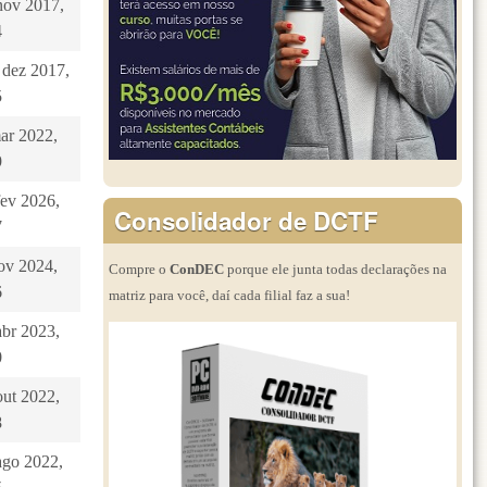
nov 2017,
4
 dez 2017,
5
mar 2022,
9
fev 2026,
Consolidador de DCTF
7
nov 2024,
Compre o
ConDEC
porque ele junta todas declarações na
6
matriz para você, daí cada filial faz a sua!
abr 2023,
0
out 2022,
8
ago 2022,