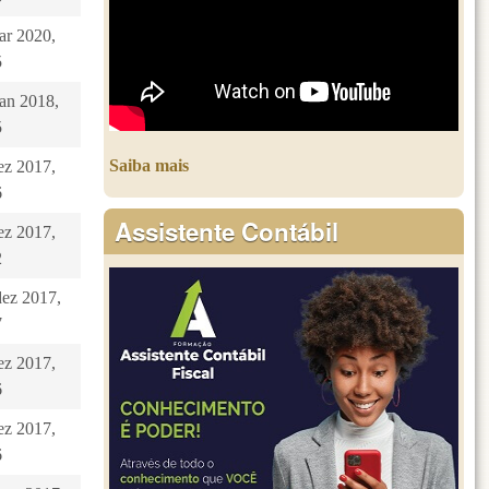
ar 2020,
5
jan 2018,
5
Saiba mais
dez 2017,
6
Assistente Contábil
dez 2017,
2
dez 2017,
7
dez 2017,
6
dez 2017,
6