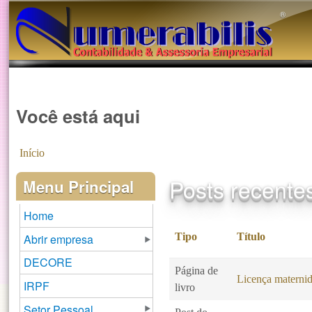
®️
Você está aqui
Início
Posts recente
Menu Principal
Home
Tipo
Título
Abrir empresa
DECORE
Página de
Licença maternid
IRPF
livro
Setor Pessoal