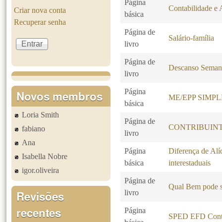
Página
Contabilidade e 
Criar nova conta
básica
Recuperar senha
Página de
Salário-família
livro
Página de
Descanso Seman
livro
Página
Novos membros
ME/EPP SIMP
básica
Loria Smith
Página de
CONTRIBUINT
fabiano
livro
Ana
Página
Diferença de Alí
Isabella Nobre
básica
interestaduais
igor.oliveira
Página de
Qual Bem pode s
Revisões
livro
recentes
Página
SPED EFD Contr