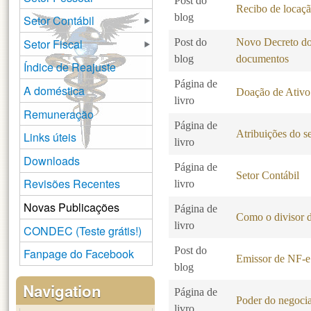
Post do
Recibo de locaç
blog
Setor Contábil
Setor Fiscal
Post do
Novo Decreto do 
blog
documentos
Índice de Reajuste
Página de
A doméstica
Doação de Ativo
livro
Remuneração
Página de
Atribuições do se
Links úteis
livro
Downloads
Página de
Setor Contábil
Revisões Recentes
livro
Novas Publicações
Página de
Como o divisor d
livro
CONDEC (Teste grátis!)
Post do
Fanpage do Facebook
Emissor de NF-e 
blog
Navigation
Página de
Poder do negocia
livro