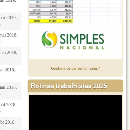
jun 2019,
1
mar 2019,
9
 mai 2018,
4
 mai 2018,
4
Gostaria de ver as fórmulas?
mai 2018,
1
Rotinas trabalhistas 2025
mai 2018,
5
mai 2018,
0
abr 2018,
3