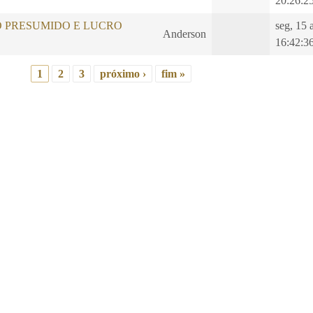
20:26:2
O PRESUMIDO E LUCRO
seg, 15 
Anderson
16:42:3
1
2
3
próximo ›
fim »