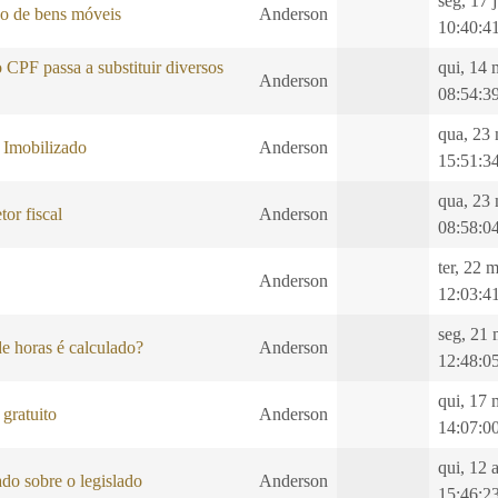
seg, 17 
ão de bens móveis
Anderson
10:40:4
CPF passa a substituir diversos
qui, 14 
Anderson
08:54:3
qua, 23
 Imobilizado
Anderson
15:51:3
qua, 23
tor fiscal
Anderson
08:58:0
ter, 22 
Anderson
12:03:4
seg, 21 
e horas é calculado?
Anderson
12:48:0
qui, 17 
gratuito
Anderson
14:07:0
qui, 12 
do sobre o legislado
Anderson
15:46:2