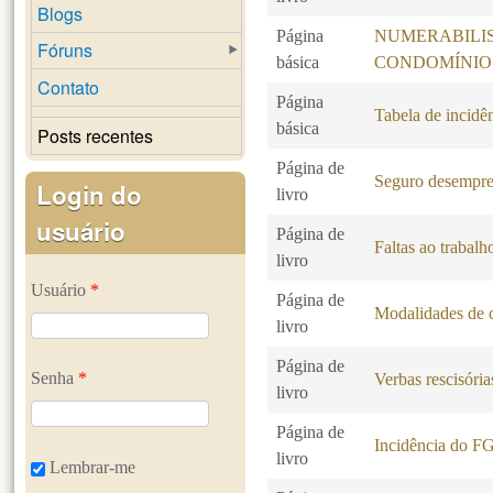
Blogs
Página
NUMERABILI
Fóruns
básica
CONDOMÍNIO
Contato
Página
Tabela de incidê
básica
Posts recentes
Página de
Seguro desempr
Login do
livro
usuário
Página de
Faltas ao trabalh
livro
Usuário
*
Página de
Modalidades de c
livro
Página de
Senha
*
Verbas rescisória
livro
Página de
Incidência do F
livro
Lembrar-me