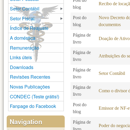
Post do
Recibo de locaç
blog
Setor Contábil
Setor Fiscal
Post do
Novo Decreto do 
blog
documentos
Índice de Reajuste
Página de
A doméstica
Doação de Ativo
livro
Remuneração
Página de
Atribuições do se
Links úteis
livro
Downloads
Página de
Setor Contábil
Revisões Recentes
livro
Novas Publicações
Página de
Como o divisor d
livro
CONDEC (Teste grátis!)
Post do
Fanpage do Facebook
Emissor de NF-e 
blog
Navigation
Página de
Poder do negocia
livro