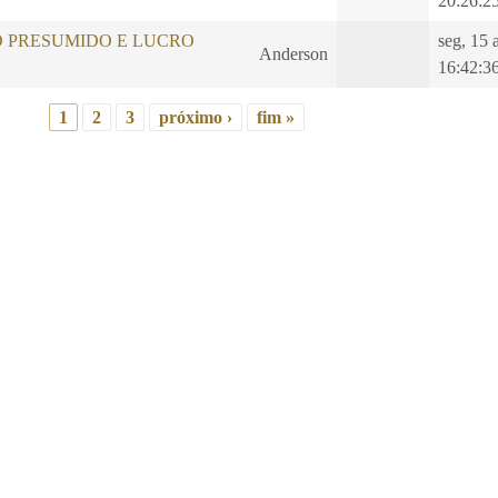
20:26:2
O PRESUMIDO E LUCRO
seg, 15 
Anderson
16:42:3
1
2
3
próximo ›
fim »