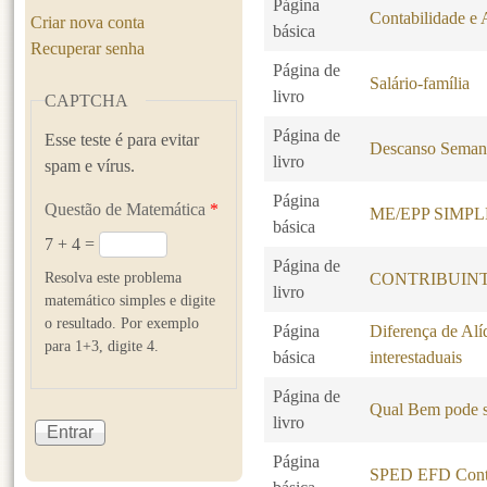
Página
Contabilidade e 
Criar nova conta
básica
Recuperar senha
Página de
Salário-família
livro
CAPTCHA
Página de
Esse teste é para evitar
Descanso Seman
livro
spam e vírus.
Página
Questão de Matemática
*
ME/EPP SIMP
básica
7 + 4 =
Página de
Resolva este problema
CONTRIBUINT
livro
matemático simples e digite
o resultado. Por exemplo
Página
Diferença de Alí
para 1+3, digite 4.
básica
interestaduais
Página de
Qual Bem pode s
livro
Página
SPED EFD Contr