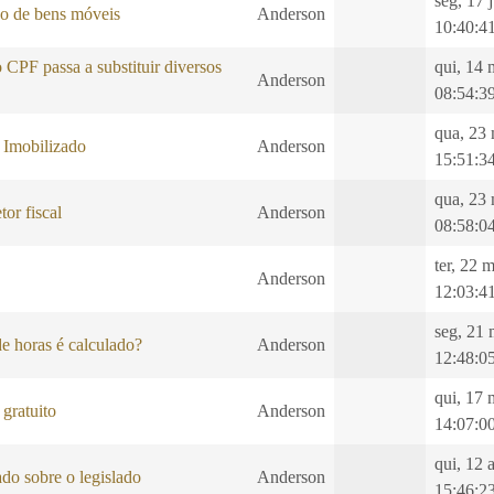
seg, 17 
ão de bens móveis
Anderson
10:40:4
CPF passa a substituir diversos
qui, 14 
Anderson
08:54:3
qua, 23
 Imobilizado
Anderson
15:51:3
qua, 23
tor fiscal
Anderson
08:58:0
ter, 22 
Anderson
12:03:4
seg, 21 
e horas é calculado?
Anderson
12:48:0
qui, 17 
gratuito
Anderson
14:07:0
qui, 12 
do sobre o legislado
Anderson
15:46:2