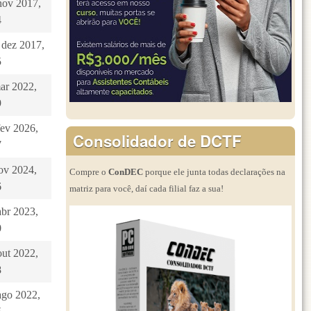
nov 2017,
4
 dez 2017,
5
mar 2022,
9
fev 2026,
Consolidador de DCTF
7
nov 2024,
Compre o
ConDEC
porque ele junta todas declarações na
6
matriz para você, daí cada filial faz a sua!
abr 2023,
0
out 2022,
8
ago 2022,