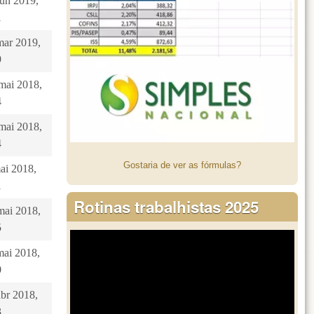
jun 2019,
1
mar 2019,
9
 mai 2018,
4
 mai 2018,
4
Gostaria de ver as fórmulas?
mai 2018,
1
Rotinas trabalhistas 2025
mai 2018,
5
mai 2018,
0
abr 2018,
3