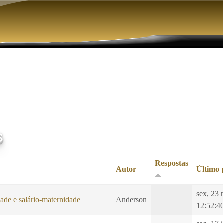
Pular para o conteúdo principal
s
Respostas
Autor
Último 
sex, 23 
ade e salário-maternidade
Anderson
12:52:4