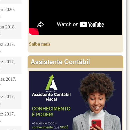
ar 2020,
5
jan 2018,
5
Saiba mais
dez 2017,
6
Assistente Contábil
dez 2017,
2
dez 2017,
7
dez 2017,
6
dez 2017,
6