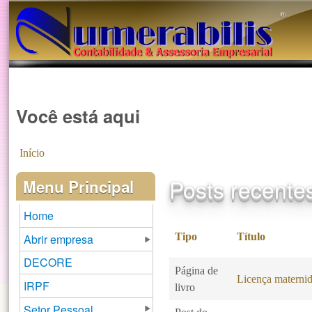
®️
Você está aqui
Início
Posts recente
Menu Principal
Home
Tipo
Título
Abrir empresa
DECORE
Página de
Licença maternid
IRPF
livro
Setor Pessoal