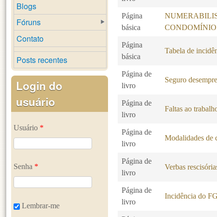
Blogs
Página
NUMERABILI
Fóruns
básica
CONDOMÍNIO
Contato
Página
Tabela de incidê
básica
Posts recentes
Página de
Seguro desempr
Login do
livro
usuário
Página de
Faltas ao trabalh
livro
Usuário
*
Página de
Modalidades de c
livro
Página de
Senha
*
Verbas rescisória
livro
Página de
Incidência do F
livro
Lembrar-me