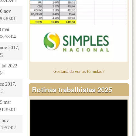
16:45:44
26 nov
20:30:01
3 mai
08:58:04
8 nov 2017,
22
 jul 2022,
Gostaria de ver as fórmulas?
04
dez 2017,
Rotinas trabalhistas 2025
13
15 mar
21:39:01
8 nov
17:57:02