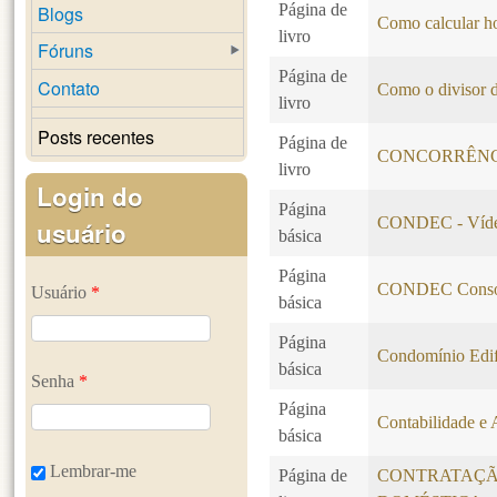
Página de
Blogs
Como calcular ho
livro
Fóruns
Página de
Contato
Como o divisor d
livro
Posts recentes
Página de
CONCORRÊN
livro
Login do
Página
CONDEC - Vídeo
usuário
básica
Página
CONDEC Consol
Usuário
*
básica
Página
Condomínio Edif
básica
Senha
*
Página
Contabilidade e 
básica
Lembrar-me
Página de
CONTRATAÇÃ