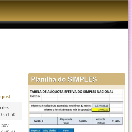
Planilha do SIMPLES
 post
6 dez
10:51:50
8 nov