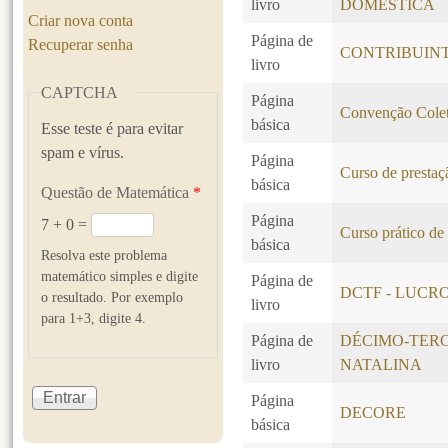
livro
DOMÉSTICA
Criar nova conta
Página de
Recuperar senha
CONTRIBUINT
livro
CAPTCHA
Página
Convenção Colet
básica
Esse teste é para evitar
spam e vírus.
Página
Curso de prestaçã
básica
Questão de Matemática
*
Página
7 + 0 =
Curso prático de
básica
Resolva este problema
matemático simples e digite
Página de
DCTF - LUCR
o resultado. Por exemplo
livro
para 1+3, digite 4.
Página de
DÉCIMO-TERC
livro
NATALINA
Página
DECORE
básica