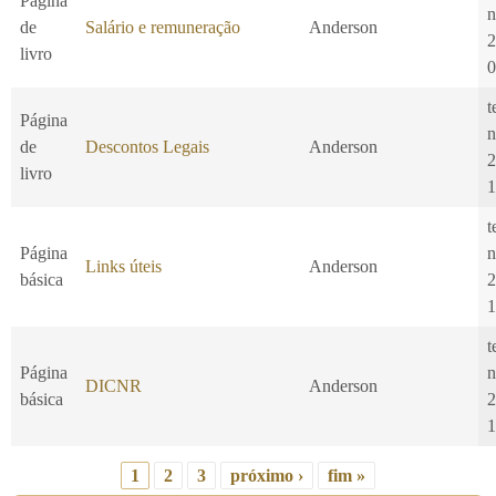
Página
n
de
Salário e remuneração
Anderson
2
livro
0
t
Página
n
de
Descontos Legais
Anderson
2
livro
1
t
Página
n
Links úteis
Anderson
básica
2
1
t
Página
n
DICNR
Anderson
básica
2
1
1
2
3
próximo ›
fim »