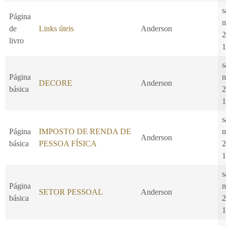
s
Página
n
de
Links úteis
Anderson
2
livro
1
s
Página
n
DECORE
Anderson
básica
2
1
s
Página
IMPOSTO DE RENDA DE
n
Anderson
básica
PESSOA FÍSICA
2
1
s
Página
n
SETOR PESSOAL
Anderson
básica
2
1