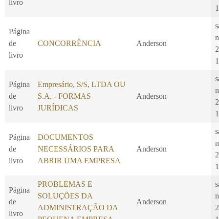
livro
1
s
Página
n
de
CONCORRÊNCIA
Anderson
2
livro
1
s
Página
Empresário, S/S, LTDA OU
n
de
S.A. - FORMAS
Anderson
2
livro
JURÍDICAS
1
s
Página
DOCUMENTOS
n
de
NECESSÁRIOS PARA
Anderson
2
livro
ABRIR UMA EMPRESA
1
PROBLEMAS E
s
Página
SOLUÇÕES DA
n
de
Anderson
ADMINISTRAÇÃO DA
2
livro