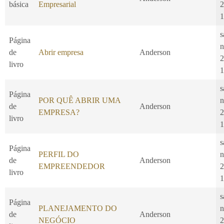
básica
Empresarial
2
1
s
Página
n
de
Abrir empresa
Anderson
2
livro
1
s
Página
POR QUÊ ABRIR UMA
n
de
Anderson
EMPRESA?
2
livro
1
s
Página
PERFIL DO
n
de
Anderson
EMPREENDEDOR
2
livro
1
s
Página
PLANEJAMENTO DO
n
de
Anderson
NEGÓCIO
2