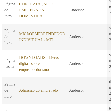
s
Página
CONTRATAÇÃO DE
n
de
EMPREGADA
Anderson
2
livro
DOMÉSTICA
1
s
Página
MICROEMPREENDEDOR
n
de
Anderson
INDIVIDUAL - MEI
2
livro
1
s
DOWNLOADS - Livros
Página
n
digitais sobre
Anderson
básica
2
empreendedorismo
1
d
Página
n
de
Admissão do empregado
Anderson
2
livro
2
t