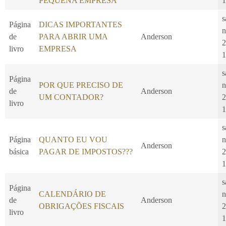
PEQUENA EMPRESA
1
s
Página
DICAS IMPORTANTES
n
de
PARA ABRIR UMA
Anderson
2
livro
EMPRESA
1
s
Página
POR QUE PRECISO DE
n
de
Anderson
UM CONTADOR?
2
livro
1
s
Página
QUANTO EU VOU
n
Anderson
básica
PAGAR DE IMPOSTOS???
2
1
s
Página
CALENDÁRIO DE
n
de
Anderson
OBRIGAÇÕES FISCAIS
2
livro
1