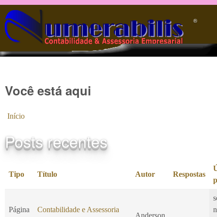
Pular para o conteúdo principal
®️
Você está aqui
Início
Posts recentes
Ú
Tipo
Título
Autor
Respostas
p
s
Página
Contabilidade e Assessoria
n
Anderson