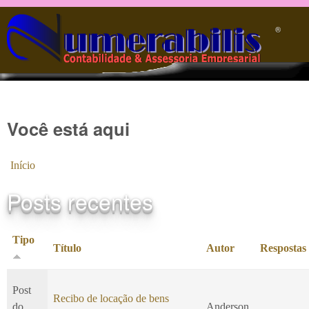
Pular para o conteúdo principal
®️
Você está aqui
Início
Posts recentes
Tipo
Título
Autor
Respostas
Post
Recibo de locação de bens
do
Anderson