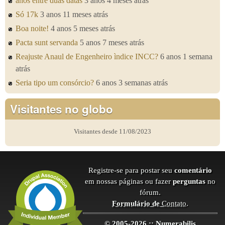
anos entre duas datas
3 anos 4 meses atrás
Só 17k
3 anos 11 meses atrás
Boa noite!
4 anos 5 meses atrás
Pacta sunt servanda
5 anos 7 meses atrás
Reajuste Anaul de Engenheiro ìndice INCC?
6 anos 1 semana
atrás
Seria tipo um consórcio?
6 anos 3 semanas atrás
Visitantes no globo
Visitantes desde 11/08/2023
Registre-se para postar seu
comentário
em nossas páginas ou fazer
perguntas
no
fórum.
Formulário de
Contato
.
© 2005-2026 :: Numerabilis