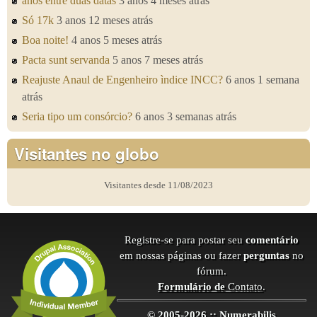
anos entre duas datas
3 anos 4 meses atrás
Só 17k
3 anos 12 meses atrás
Boa noite!
4 anos 5 meses atrás
Pacta sunt servanda
5 anos 7 meses atrás
Reajuste Anaul de Engenheiro ìndice INCC?
6 anos 1 semana
atrás
Seria tipo um consórcio?
6 anos 3 semanas atrás
Visitantes no globo
Visitantes desde 11/08/2023
Registre-se para postar seu
comentário
em nossas páginas ou fazer
perguntas
no
fórum.
Formulário de
Contato
.
© 2005-2026 :: Numerabilis