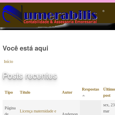
Pular para o conteúdo principal
®️
Você está aqui
Início
Posts recentes
Respostas
Último
Tipo
Título
Autor
post
sex, 23
Página
Licença maternidade e
mar
de
Anderson