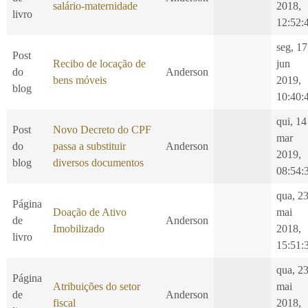
salário-maternidade
2018,
livro
12:52:
seg, 17
Post
Recibo de locação de
jun
do
Anderson
bens móveis
2019,
blog
10:40:
qui, 14
Post
Novo Decreto do CPF
mar
do
passa a substituir
Anderson
2019,
blog
diversos documentos
08:54:
qua, 2
Página
Doação de Ativo
mai
de
Anderson
Imobilizado
2018,
livro
15:51:
qua, 2
Página
Atribuições do setor
mai
de
Anderson
fiscal
2018,