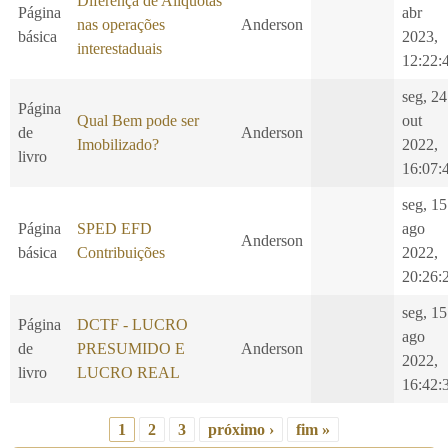
Diferença de Alíquotas
Página
abr
nas operações
Anderson
básica
2023,
interestaduais
12:22:
seg, 24
Página
Qual Bem pode ser
out
de
Anderson
Imobilizado?
2022,
livro
16:07:
seg, 15
Página
SPED EFD
ago
Anderson
básica
Contribuições
2022,
20:26:
seg, 15
Página
DCTF - LUCRO
ago
de
PRESUMIDO E
Anderson
2022,
livro
LUCRO REAL
16:42:
1
2
3
próximo ›
fim »