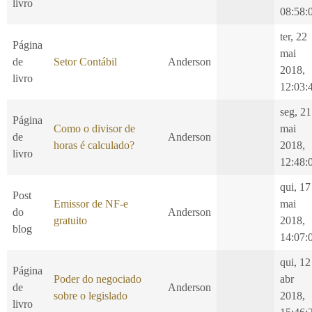
livro
08:58:
ter, 22
Página
mai
de
Setor Contábil
Anderson
2018,
livro
12:03:
seg, 21
Página
Como o divisor de
mai
de
Anderson
horas é calculado?
2018,
livro
12:48:
qui, 17
Post
Emissor de NF-e
mai
do
Anderson
gratuito
2018,
blog
14:07:
qui, 12
Página
Poder do negociado
abr
de
Anderson
sobre o legislado
2018,
livro