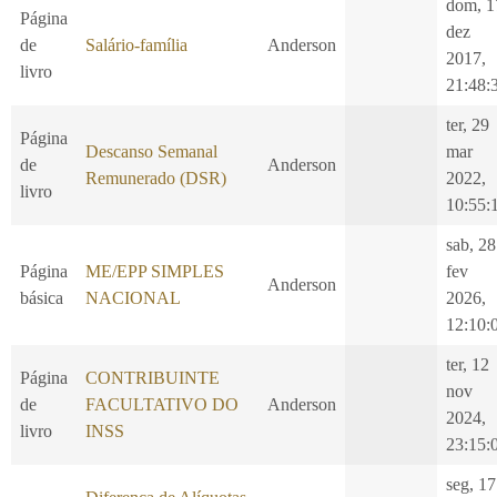
dom, 1
Página
dez
de
Salário-família
Anderson
2017,
livro
21:48:
ter, 29
Página
Descanso Semanal
mar
de
Anderson
Remunerado (DSR)
2022,
livro
10:55:
sab, 28
Página
ME/EPP SIMPLES
fev
Anderson
básica
NACIONAL
2026,
12:10:
ter, 12
Página
CONTRIBUINTE
nov
de
FACULTATIVO DO
Anderson
2024,
livro
INSS
23:15:
seg, 17