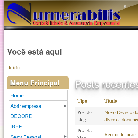
®️
Você está aqui
Início
Posts recente
Menu Principal
Home
Tipo
Título
Abrir empresa
Post do
Novo Decreto do 
DECORE
blog
diversos docume
IRPF
Post do
Recibo de locaçã
Setor Pessoal