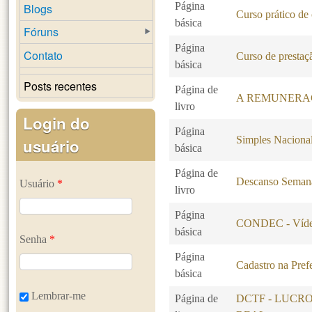
Página
Blogs
Curso prático de
básica
Fóruns
Página
Contato
Curso de prestaçã
básica
Posts recentes
Página de
A REMUNERA
livro
Login do
Página
Simples Naciona
usuário
básica
Página de
Descanso Seman
Usuário
*
livro
Página
CONDEC - Vídeo
básica
Senha
*
Página
Cadastro na Pref
básica
Lembrar-me
Página de
DCTF - LUCR