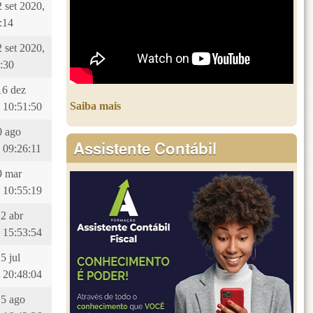
2 set 2020,
:14
2 set 2020,
:30
16 dez
Saiba mais
 10:51:50
10 ago
Assistente Contábil
 09:26:11
29 mar
 10:55:19
22 abr
 15:53:54
5 jul
 20:48:04
15 ago