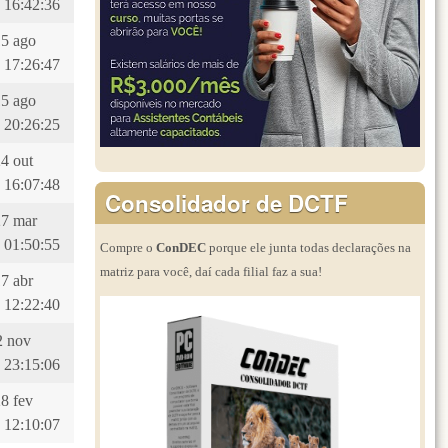
 16:42:36
15 ago
 17:26:47
15 ago
 20:26:25
24 out
 16:07:48
Consolidador de DCTF
27 mar
 01:50:55
Compre o
ConDEC
porque ele junta todas declarações na
matriz para você, daí cada filial faz a sua!
17 abr
 12:22:40
12 nov
 23:15:06
28 fev
 12:10:07