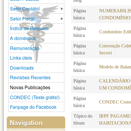
blog
Setor Contábil
Página
NUMERABILI
Setor Fiscal
básica
CONDOMÍNIO
Índice de Reajuste
Página
Condomínio Edif
básica
A doméstica
Página
Convenção Colet
Remuneração
básica
Secovi
Links úteis
Página
Downloads
Modelo de Balanc
básica
Revisões Recentes
Página
CALENDÁRIO
Novas Publicações
básica
UM CONDOMÍ
CONDEC (Teste grátis!)
Página
CONDEC Consol
básica
Fanpage do Facebook
Tópico do
IRPF PAGAME
Navigation
fórum
HABITACION