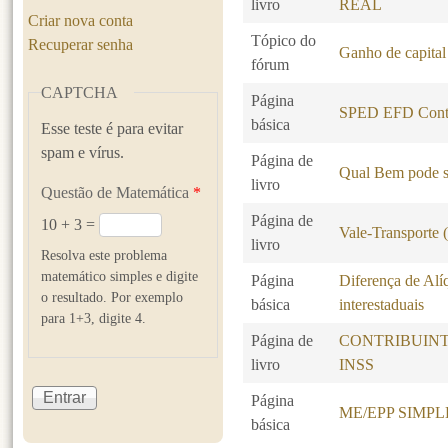
livro
REAL
Criar nova conta
Tópico do
Recuperar senha
Ganho de capital
fórum
CAPTCHA
Página
SPED EFD Contr
básica
Esse teste é para evitar
spam e vírus.
Página de
Qual Bem pode s
livro
Questão de Matemática
*
Página de
10 + 3 =
Vale-Transporte
livro
Resolva este problema
matemático simples e digite
Página
Diferença de Alí
o resultado. Por exemplo
básica
interestaduais
para 1+3, digite 4.
Página de
CONTRIBUINT
livro
INSS
Página
ME/EPP SIMP
básica