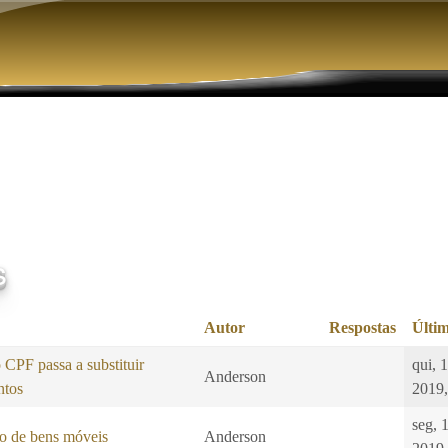
Pular para o conteúdo principal
s
Autor
Respostas
Últim
CPF passa a substituir
qui, 
Anderson
ntos
2019,
seg, 
o de bens móveis
Anderson