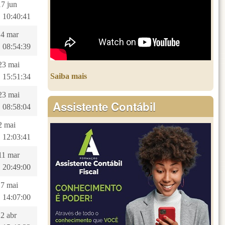
17 jun
 10:40:41
14 mar
 08:54:39
23 mai
Saiba mais
 15:51:34
23 mai
Assistente Contábil
 08:58:04
22 mai
 12:03:41
11 mar
 20:49:00
17 mai
 14:07:00
12 abr