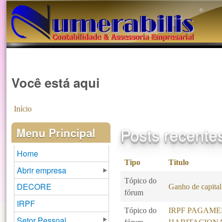
®️
Você está aqui
Início
Posts recente
Menu Principal
Home
Tipo
Título
Abrir empresa
Tópico do
DECORE
Ganho de capital
fórum
IRPF
Tópico do
IRPF PAGAME
Setor Pessoal