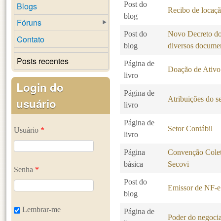
Post do
Blogs
Recibo de locaç
blog
Fóruns
Post do
Novo Decreto do 
Contato
blog
diversos docume
Posts recentes
Página de
Doação de Ativo
livro
Login do
Página de
Atribuições do se
usuário
livro
Página de
Setor Contábil
Usuário
*
livro
Página
Convenção Colet
básica
Secovi
Senha
*
Post do
Emissor de NF-e 
blog
Lembrar-me
Página de
Poder do negocia