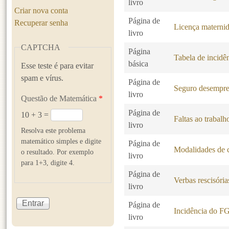
livro
Criar nova conta
Página de
Recuperar senha
Licença maternid
livro
CAPTCHA
Página
Tabela de incidê
básica
Esse teste é para evitar
spam e vírus.
Página de
Seguro desempr
livro
Questão de Matemática
*
Página de
10 + 3 =
Faltas ao trabalh
livro
Resolva este problema
matemático simples e digite
Página de
Modalidades de c
o resultado. Por exemplo
livro
para 1+3, digite 4.
Página de
Verbas rescisória
livro
Página de
Incidência do F
livro