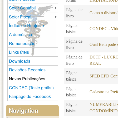
fórum
HABITACION
Setor Contábil
Página de
Como o divisor d
Setor Fiscal
livro
Índice de Reajuste
Página
CONDEC - Vídeo
básica
A doméstica
Página de
Remuneração
Qual Bem pode s
livro
Links úteis
Página de
DCTF - LUCR
Downloads
livro
REAL
Revisões Recentes
Página
SPED EFD Contr
Novas Publicações
básica
CONDEC (Teste grátis!)
Página
Cadastro na Pref
básica
Fanpage do Facebook
Página
NUMERABILI
Navigation
básica
CONDOMÍNIO