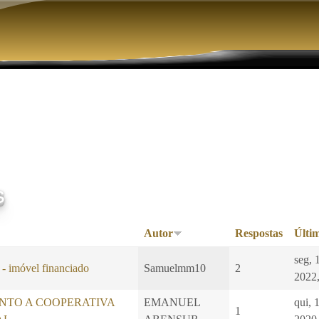
Pular para o conteúdo principal
s
Autor
Respostas
Últi
seg, 
 - imóvel financiado
Samuelmm10
2
2022,
NTO A COOPERATIVA
EMANUEL
qui, 
1