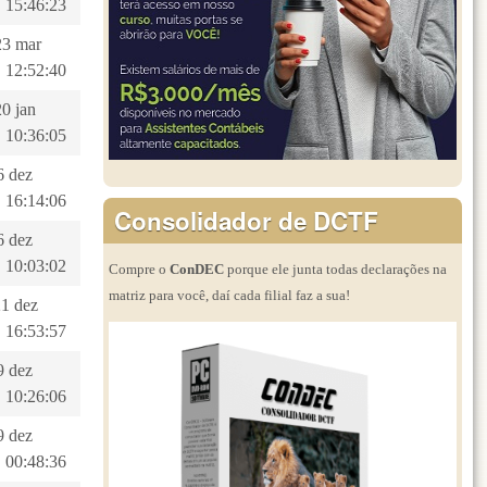
 15:46:23
23 mar
 12:52:40
20 jan
 10:36:05
26 dez
 16:14:06
Consolidador de DCTF
26 dez
 10:03:02
Compre o
ConDEC
porque ele junta todas declarações na
matriz para você, daí cada filial faz a sua!
21 dez
 16:53:57
19 dez
 10:26:06
19 dez
 00:48:36