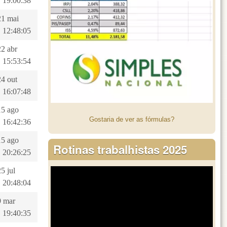
 19:00:38
21 mai
 12:48:05
22 abr
 15:53:54
24 out
 16:07:48
15 ago
Gostaria de ver as fórmulas?
 16:42:36
15 ago
Rotinas trabalhistas 2025
 20:26:25
25 jul
 20:48:04
9 mar
 19:40:35