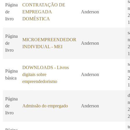
s
Página
CONTRATAÇÃO DE
n
de
EMPREGADA
Anderson
2
livro
DOMÉSTICA
1
s
Página
MICROEMPREENDEDOR
n
de
Anderson
INDIVIDUAL - MEI
2
livro
1
s
DOWNLOADS - Livros
Página
n
digitais sobre
Anderson
básica
2
empreendedorismo
1
d
Página
n
de
Admissão do empregado
Anderson
2
livro
2
t