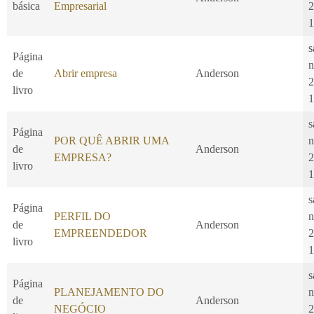
básica
Empresarial
2
1
s
Página
n
de
Abrir empresa
Anderson
2
livro
1
s
Página
POR QUÊ ABRIR UMA
n
de
Anderson
EMPRESA?
2
livro
1
s
Página
PERFIL DO
n
de
Anderson
EMPREENDEDOR
2
livro
1
s
Página
PLANEJAMENTO DO
n
de
Anderson
NEGÓCIO
2