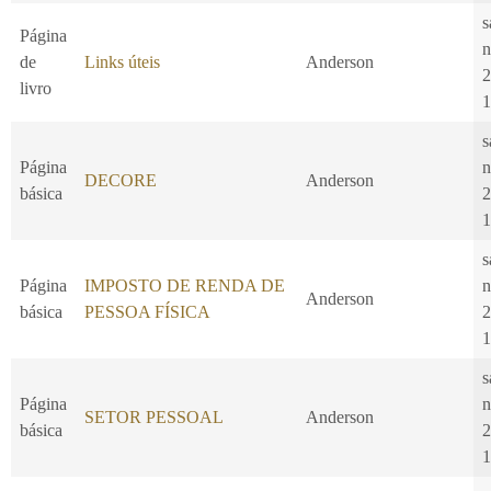
s
Página
n
de
Links úteis
Anderson
2
livro
1
s
Página
n
DECORE
Anderson
básica
2
1
s
Página
IMPOSTO DE RENDA DE
n
Anderson
básica
PESSOA FÍSICA
2
1
s
Página
n
SETOR PESSOAL
Anderson
básica
2
1