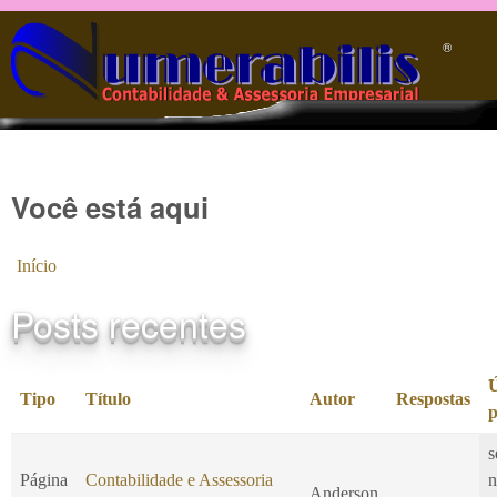
Pular para o conteúdo principal
®️
Você está aqui
Início
Posts recentes
Ú
Tipo
Título
Autor
Respostas
p
s
Página
Contabilidade e Assessoria
n
Anderson