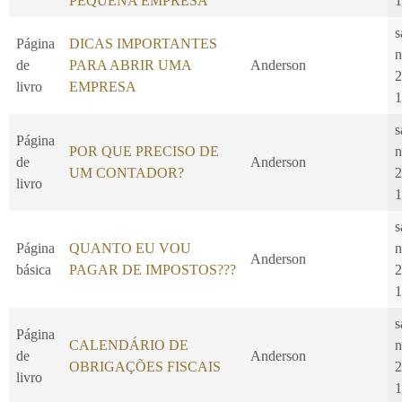
PEQUENA EMPRESA
1
s
Página
DICAS IMPORTANTES
n
de
PARA ABRIR UMA
Anderson
2
livro
EMPRESA
1
s
Página
POR QUE PRECISO DE
n
de
Anderson
UM CONTADOR?
2
livro
1
s
Página
QUANTO EU VOU
n
Anderson
básica
PAGAR DE IMPOSTOS???
2
1
s
Página
CALENDÁRIO DE
n
de
Anderson
OBRIGAÇÕES FISCAIS
2
livro
1