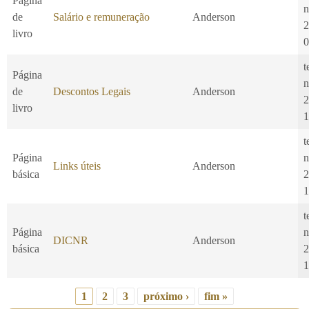
Página
n
de
Salário e remuneração
Anderson
2
livro
0
t
Página
n
de
Descontos Legais
Anderson
2
livro
1
t
Página
n
Links úteis
Anderson
básica
2
1
t
Página
n
DICNR
Anderson
básica
2
1
1
2
3
próximo ›
fim »