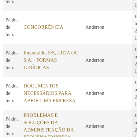
livro
1
s
Página
n
de
CONCORRÊNCIA
Anderson
2
livro
1
s
Página
Empresário, S/S, LTDA OU
n
de
S.A. - FORMAS
Anderson
2
livro
JURÍDICAS
1
s
Página
DOCUMENTOS
n
de
NECESSÁRIOS PARA
Anderson
2
livro
ABRIR UMA EMPRESA
1
PROBLEMAS E
s
Página
SOLUÇÕES DA
n
de
Anderson
ADMINISTRAÇÃO DA
2
livro