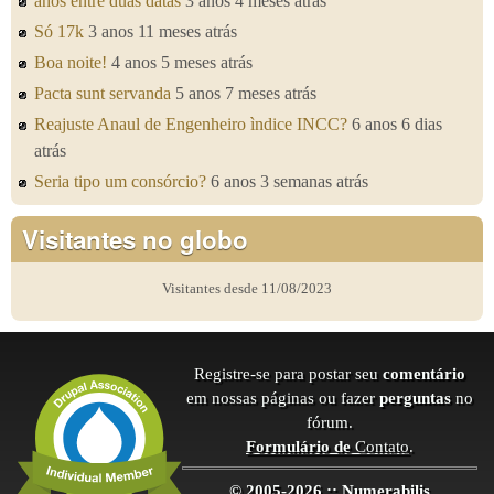
anos entre duas datas
3 anos 4 meses atrás
Só 17k
3 anos 11 meses atrás
Boa noite!
4 anos 5 meses atrás
Pacta sunt servanda
5 anos 7 meses atrás
Reajuste Anaul de Engenheiro ìndice INCC?
6 anos 6 dias
atrás
Seria tipo um consórcio?
6 anos 3 semanas atrás
Visitantes no globo
Visitantes desde 11/08/2023
Registre-se para postar seu
comentário
em nossas páginas ou fazer
perguntas
no
fórum.
Formulário de
Contato
.
© 2005-2026 :: Numerabilis