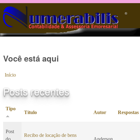
Pular para o conteúdo principal
®️
Você está aqui
Início
Posts recentes
Tipo
Título
Autor
Respostas
Post
Recibo de locação de bens
do
Anderson