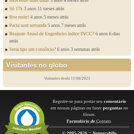
anos entre duas datas
3 anos 4 meses atrás
Só 17k
3 anos 11 meses atrás
Boa noite!
4 anos 5 meses atrás
Pacta sunt servanda
5 anos 7 meses atrás
Reajuste Anaul de Engenheiro ìndice INCC?
6 anos 6 dias
atrás
Seria tipo um consórcio?
6 anos 3 semanas atrás
Visitantes no globo
Visitantes desde 11/08/2023
Registre-se para postar seu
comentário
em nossas páginas ou fazer
perguntas
no
fórum.
Formulário de
Contato
.
© 2005-2026 :: Numerabilis