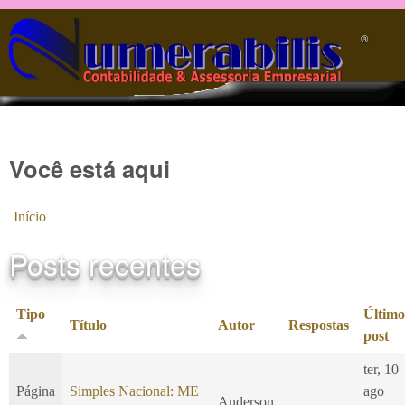
Pular para o conteúdo principal
®️
Você está aqui
Início
Posts recentes
Tipo
Último
Título
Autor
Respostas
post
ter, 10
Página
Simples Nacional: ME
ago
Anderson