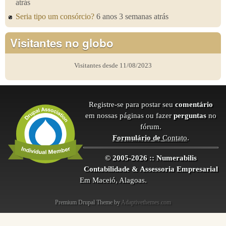
atrás
Seria tipo um consórcio?
6 anos 3 semanas atrás
Visitantes no globo
Visitantes desde 11/08/2023
Registre-se para postar seu
comentário
em nossas páginas ou fazer
perguntas
no
fórum.
Formulário de
Contato
.
© 2005-2026 :: Numerabilis
Contabilidade & Assessoria Empresarial
Em Maceió, Alagoas.
Premium Drupal Theme by
Adaptivethemes.com