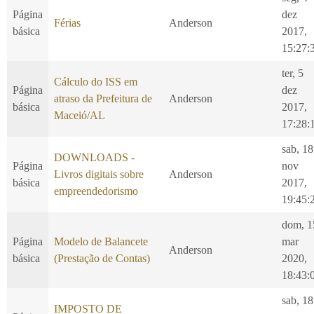
Página
dez
Férias
Anderson
básica
2017,
15:27:
ter, 5
Cálculo do ISS em
Página
dez
atraso da Prefeitura de
Anderson
básica
2017,
Maceió/AL
17:28:
sab, 18
DOWNLOADS -
Página
nov
Livros digitais sobre
Anderson
básica
2017,
empreendedorismo
19:45:
dom, 1
Página
Modelo de Balancete
mar
Anderson
básica
(Prestação de Contas)
2020,
18:43:
sab, 18
IMPOSTO DE