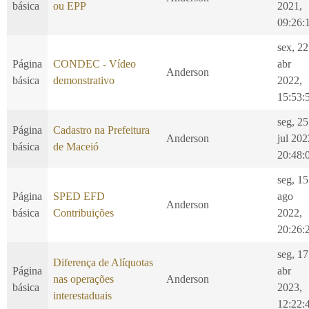
básica
ou EPP
2021,
09:26:
sex, 22
Página
CONDEC - Vídeo
abr
Anderson
básica
demonstrativo
2022,
15:53:
seg, 25
Página
Cadastro na Prefeitura
Anderson
jul 202
básica
de Maceió
20:48:
seg, 15
Página
SPED EFD
ago
Anderson
básica
Contribuições
2022,
20:26:
seg, 17
Diferença de Alíquotas
Página
abr
nas operações
Anderson
básica
2023,
interestaduais
12:22: