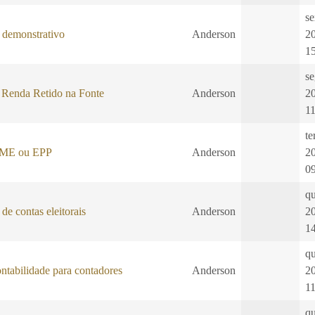
se
demonstrativo
Anderson
2
1
se
 Renda Retido na Fonte
Anderson
2
1
te
: ME ou EPP
Anderson
2
0
qu
de contas eleitorais
Anderson
2
1
qu
ontabilidade para contadores
Anderson
2
1
qu