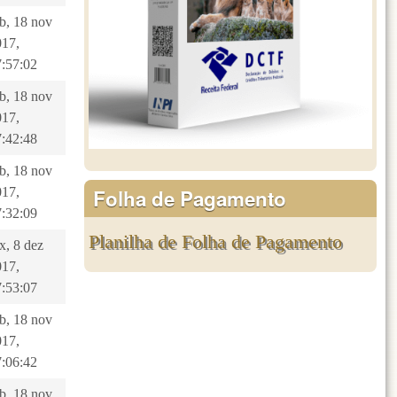
b, 18 nov
017,
7:57:02
b, 18 nov
017,
7:42:48
b, 18 nov
Folha de Pagamento
017,
7:32:09
Planilha de Folha de Pagamento
x, 8 dez
017,
7:53:07
b, 18 nov
017,
7:06:42
b, 18 nov