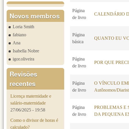
Página
Novos membros
CALENDÁRIO D
de livro
Loria Smith
fabiano
Página
QUANTO EU VO
básica
Ana
Isabella Nobre
igor.oliveira
Página
POR QUE PREC
de livro
Revisões
recentes
Página
O VÍNCULO EMPR
de livro
Autônomos/Diarist
Licença maternidade e
salário-maternidade
Página
PROBLEMAS E 
27/06/2025 - 19:58
de livro
DA PEQUENA 
Como o divisor de horas é
calculado?