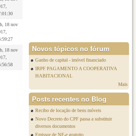
017,
7:01:30
b, 18 nov
017,
6:59:27
Novos tópicos no fórum
b, 18 nov
017,
Ganho de capital - imóvel financiado
6:56:58
IRPF PAGAMENTO A COOPERATIVA
HABITACIONAL
Mais
Posts recentes no Blog
Recibo de locação de bens móveis
Novo Decreto do CPF passa a substituir
diversos documentos
Emissor de NF-e gratuito