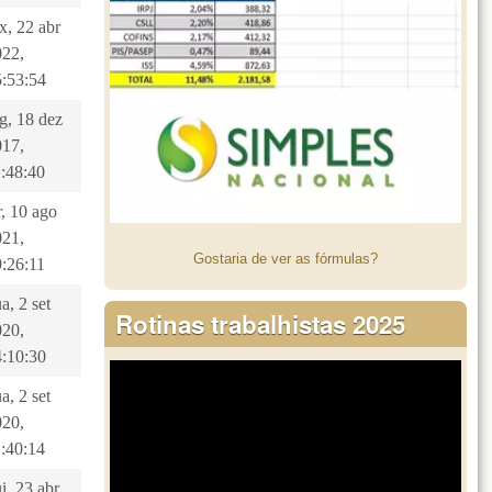
x, 22 abr
022,
5:53:54
g, 18 dez
017,
1:48:40
r, 10 ago
021,
Gostaria de ver as fórmulas?
9:26:11
a, 2 set
Rotinas trabalhistas 2025
020,
4:10:30
a, 2 set
020,
1:40:14
i, 23 abr