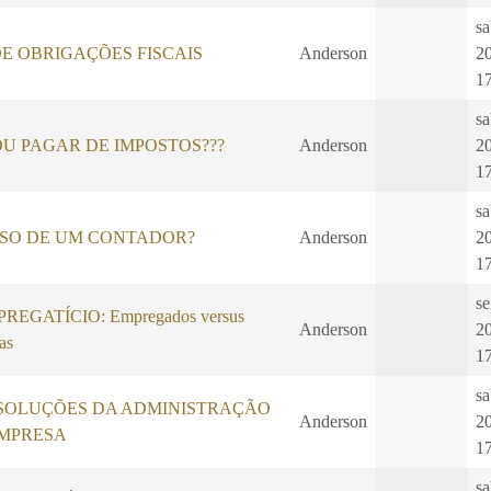
sa
E OBRIGAÇÕES FISCAIS
Anderson
2
1
sa
U PAGAR DE IMPOSTOS???
Anderson
2
1
sa
ISO DE UM CONTADOR?
Anderson
2
1
se
EGATÍCIO: Empregados versus
Anderson
2
as
1
sa
SOLUÇÕES DA ADMINISTRAÇÃO
Anderson
2
EMPRESA
1
sa