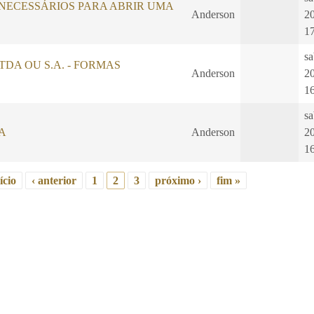
ECESSÁRIOS PARA ABRIR UMA
Anderson
2
1
sa
, LTDA OU S.A. - FORMAS
Anderson
2
1
sa
A
Anderson
2
1
ício
‹ anterior
1
2
3
próximo ›
fim »