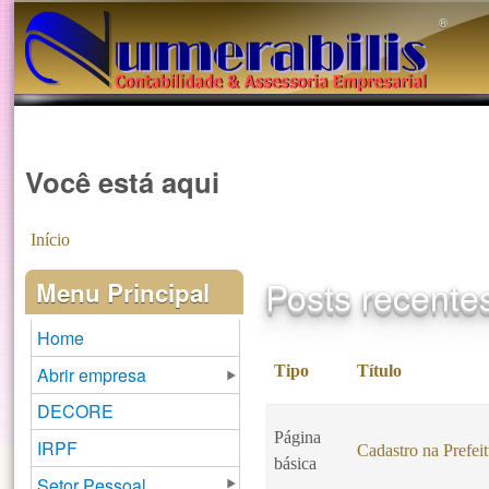
®️
Você está aqui
Início
Posts recente
Menu Principal
Home
Tipo
Título
Abrir empresa
DECORE
Página
IRPF
Cadastro na Prefei
básica
Setor Pessoal