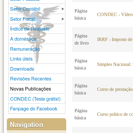
Setor Contábil
Página
CONDEC - Vídeo 
Setor Fiscal
básica
Índice de Reajuste
Página
A doméstica
IRRF - Imposto de
de livro
Remuneração
Links úteis
Página
Simples Nacional
Downloads
básica
Revisões Recentes
Página
Novas Publicações
Curso de prestação 
básica
CONDEC (Teste grátis!)
Fanpage do Facebook
Página
Curso prático de c
básica
Navigation