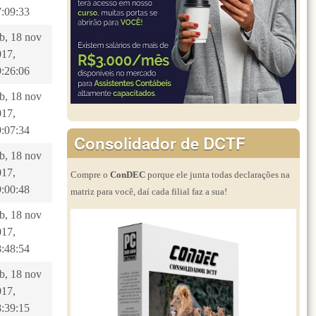
7:09:33
b, 18 nov
017,
9:26:06
b, 18 nov
017,
9:07:34
Consolidador de DCTF
b, 18 nov
017,
Compre o
ConDEC
porque ele junta todas declarações na
9:00:48
matriz para você, daí cada filial faz a sua!
b, 18 nov
017,
8:48:54
b, 18 nov
017,
8:39:15