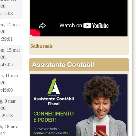
020,
6:12:08
om, 15 mar
020,
1:39:01
Saiba mais
om, 15 mar
020,
Assistente Contábil
8:43:05
a, 11 mar
020,
0:49:00
g, 9 mar
020,
1:29:18
b, 18 nov
017,