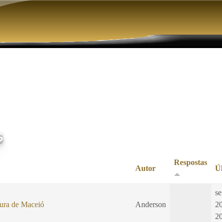
Pular para o conteúdo principal
s
Respostas
Autor
Ú
se
tura de Maceió
Anderson
2
2