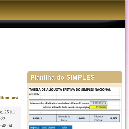
Planilha do SIMPLES
ltimo post
g, 25 jul
022,
0:48:04