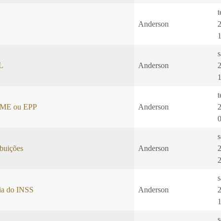
t
Anderson
L
Anderson
t
: ME ou EPP
Anderson
s
buições
Anderson
s
cia do INSS
Anderson