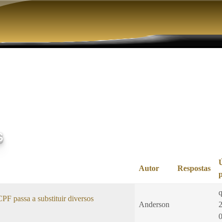
Pular para o conteúdo principal
s
Autor
Respostas
q
F passa a substituir diversos
Anderson