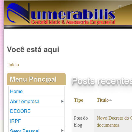
®️
Você está aqui
Início
Posts recente
Menu Principal
Home
Tipo
Título
Abrir empresa
DECORE
Post do
Novo Decreto do CP
IRPF
blog
documentos
Setor Pessoal