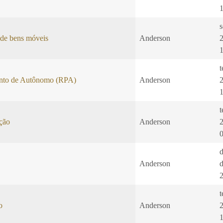
s
 de bens móveis
Anderson
t
nto de Autônomo (RPA)
Anderson
t
ação
Anderson
Anderson
t
o
Anderson