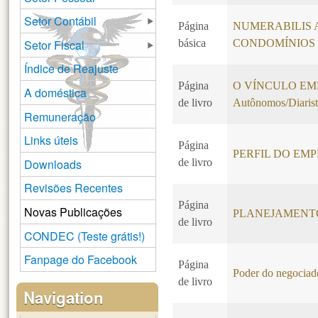
Setor Contábil
Página
NUMERABILIS 
Setor Fiscal
básica
CONDOMÍNIOS
Índice de Reajuste
Página
O VÍNCULO EMPR
A doméstica
de livro
Autônomos/Diarist
Remuneração
Links úteis
Página
PERFIL DO EM
Downloads
de livro
Revisões Recentes
Página
Novas Publicações
PLANEJAMENT
de livro
CONDEC (Teste grátis!)
Fanpage do Facebook
Página
Poder do negociado
de livro
Navigation