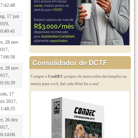
17:42:48
eg, 17 jun
2019,
10:40:41
er, 28 nov
2017,
17:06:58
Consolidador de DCTF
er, 28 nov
2017,
Compre o
ConDEC
porque ele junta todas declarações na
00:16:39
matriz para você, daí cada filial faz a sua!
dom, 17
dez 2017,
21:48:35
er, 26 dez
2017,
16:14:06