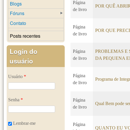
Página
Blogs
POR QUÊ ABRI
de livro
Fóruns
Contato
Página
POR QUE PREC
de livro
Posts recentes
Login do
Página
PROBLEMAS E 
de livro
DA PEQUENA 
usuário
Página
Usuário
*
Programa de Integr
de livro
Senha
*
Página
Qual Bem pode ser
de livro
Lembrar-me
Página
QUANTO EU VO