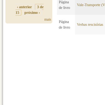
Página
Vale-Transporte (
‹ anterior
3 de
de livro
15
próximo ›
mais
Página
Verbas rescisórias
de livro
Páginas