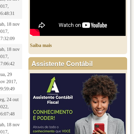
2017,
16:48:31
sab, 18 nov
2017,
17:32:09
Saiba mais
sab, 18 nov
2017,
Assistente Contábil
17:06:42
qua, 29
nov 2017,
09:59:49
eg, 24 out
2022,
16:07:48
sab, 18 nov
2017,