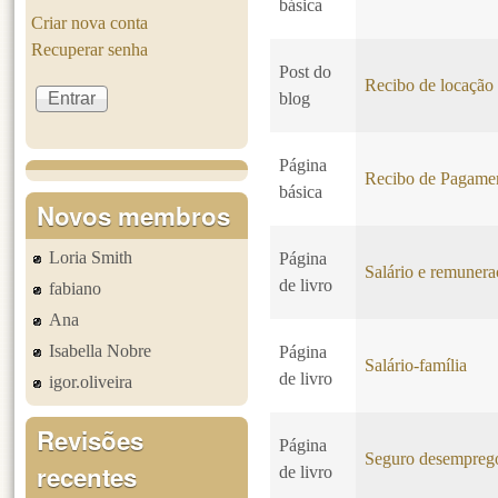
básica
Criar nova conta
Recuperar senha
Post do
Recibo de locação
blog
Página
Recibo de Pagame
básica
Novos membros
Loria Smith
Página
Salário e remuner
de livro
fabiano
Ana
Isabella Nobre
Página
Salário-família
de livro
igor.oliveira
Revisões
Página
Seguro desempreg
recentes
de livro