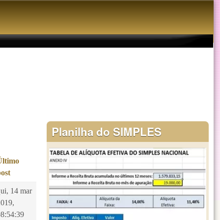
Planilha do SIMPLES
Último
post
ui, 14 mar
2019,
08:54:39