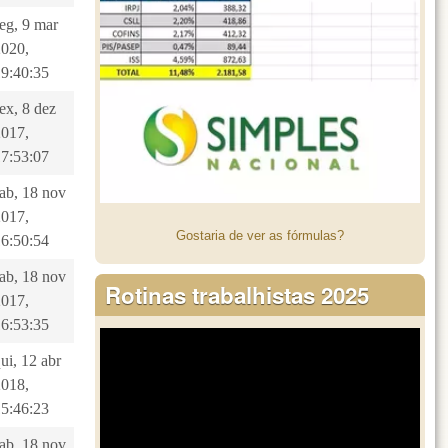
eg, 9 mar
2020,
19:40:35
ex, 8 dez
2017,
17:53:07
sab, 18 nov
2017,
Gostaria de ver as fórmulas?
16:50:54
sab, 18 nov
Rotinas trabalhistas 2025
2017,
16:53:35
ui, 12 abr
2018,
15:46:23
sab, 18 nov