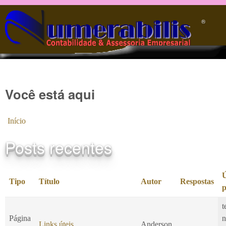
Pular para o conteúdo principal
®️
Você está aqui
Início
Posts recentes
Ú
Tipo
Título
Autor
Respostas
p
t
Página
n
Links úteis
Anderson