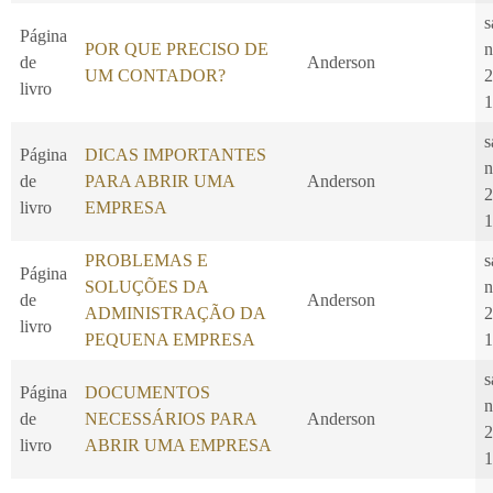
s
Página
POR QUE PRECISO DE
n
de
Anderson
UM CONTADOR?
2
livro
1
s
Página
DICAS IMPORTANTES
n
de
PARA ABRIR UMA
Anderson
2
livro
EMPRESA
1
PROBLEMAS E
s
Página
SOLUÇÕES DA
n
de
Anderson
ADMINISTRAÇÃO DA
2
livro
PEQUENA EMPRESA
1
s
Página
DOCUMENTOS
n
de
NECESSÁRIOS PARA
Anderson
2
livro
ABRIR UMA EMPRESA
1