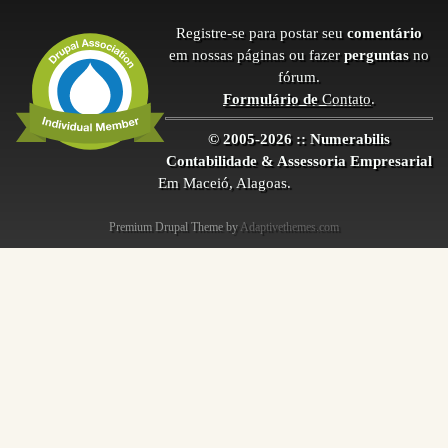
Registre-se para postar seu
comentário
em nossas páginas ou fazer
perguntas
no
fórum.
Formulário de
Contato
.
© 2005-2026 :: Numerabilis
Contabilidade & Assessoria Empresarial
Em Maceió, Alagoas.
Premium Drupal Theme by
Adaptivethemes.com