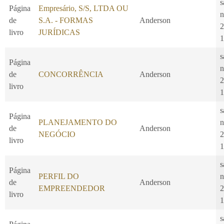
s
Página
Empresário, S/S, LTDA OU
n
de
S.A. - FORMAS
Anderson
2
livro
JURÍDICAS
1
s
Página
n
de
CONCORRÊNCIA
Anderson
2
livro
1
s
Página
PLANEJAMENTO DO
n
de
Anderson
NEGÓCIO
2
livro
1
s
Página
PERFIL DO
n
de
Anderson
EMPREENDEDOR
2
livro
1
s