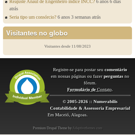
Reajuste Anaul de Engenheiro ìndice INCC?
6 anos 6 dias
atrás
Seria tipo um consórcio?
6 anos 3 semanas atrás
Visitantes no globo
Visitantes desde 11/08/2023
Registre-se para postar seu
comentário
em nossas páginas ou fazer
perguntas
no
fórum.
Formulário de
Contato
.
© 2005-2026 :: Numerabilis
Contabilidade & Assessoria Empresarial
Em Maceió, Alagoas.
Premium Drupal Theme by
Adaptivethemes.com