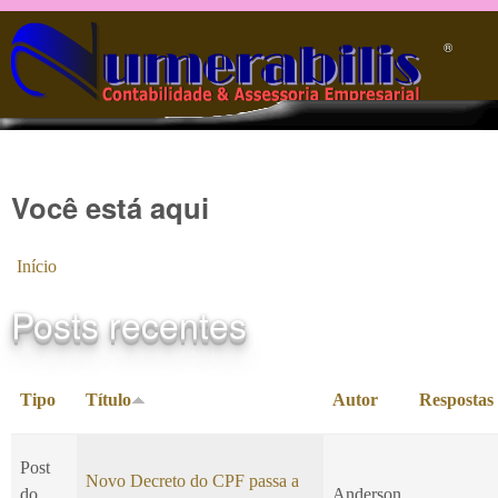
Pular para o conteúdo principal
®️
Você está aqui
Início
Posts recentes
Tipo
Título
Autor
Respostas
Post
Novo Decreto do CPF passa a
do
Anderson