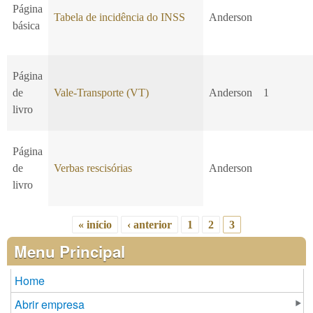
Página
Tabela de incidência do INSS
Anderson
básica
Página
de
Vale-Transporte (VT)
Anderson
1
livro
Página
de
Verbas rescisórias
Anderson
livro
« início
‹ anterior
1
2
3
Páginas
Menu Principal
Home
Abrir empresa