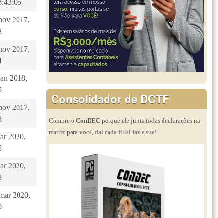
8:43:05
 nov 2017,
8
 nov 2017,
4
jan 2018,
5
Consolidador de DCTF
 nov 2017,
8
Compre o
ConDEC
porque ele junta todas declarações na
matriz para você, daí cada filial faz a sua!
mar 2020,
5
mar 2020,
8
 mar 2020,
0