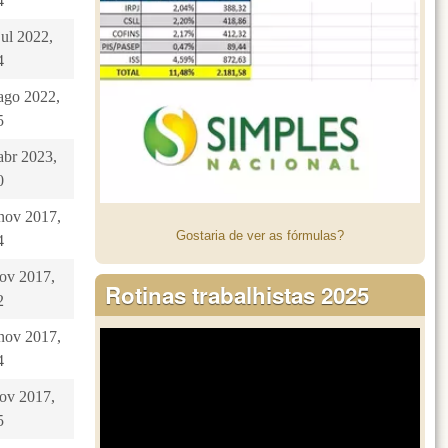
4
jul 2022,
4
 ago 2022,
5
abr 2023,
0
 nov 2017,
Gostaria de ver as fórmulas?
4
nov 2017,
Rotinas trabalhistas 2025
2
 nov 2017,
4
nov 2017,
5