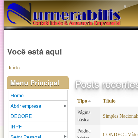
®️
Você está aqui
Início
Posts recente
Menu Principal
Home
Tipo
Título
Abrir empresa
Página
DECORE
Simples Naciona
básica
IRPF
Página
CONDEC - Vídeo
Setor Pessoal