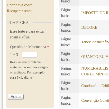
básica
Criar nova conta
Página
Recuperar senha
IMPOSTO DE R
básica
CAPTCHA
Página
DECORE
básica
Esse teste é para evitar
spam e vírus.
Página
Tabela de incidê
básica
Questão de Matemática
*
Página
1 + 3 =
QUANTO EU V
básica
Resolva este problema
matemático simples e digite
Página
NUMERABILIS
o resultado. Por exemplo
básica
CONDOMÍNIO
para 1+3, digite 4.
Página
Condomínio Edifí
básica
Página
Convenção Coleti
básica