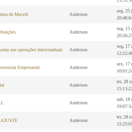
15:53:5
seg, 25 
itura de Maceió
Anderson
20:48:0
seg, 15
ibuições
Anderson
20:26:2
seg, 17 
uotas nas operações interestaduais
Anderson
12:22:4
sex, 17
ssessoria Empresarial
Anderson
10:01:2
ter, 28 
ial
Anderson
15:13:2
sab, 18
AL
Anderson
19:07:3
ter, 28 
EAJUSTE
Anderson
15:25:0