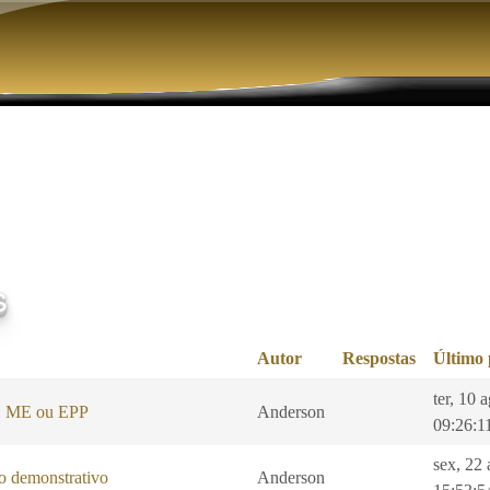
Pular para o conteúdo principal
s
Autor
Respostas
Último 
ter, 10 
l: ME ou EPP
Anderson
09:26:1
sex, 22 
 demonstrativo
Anderson