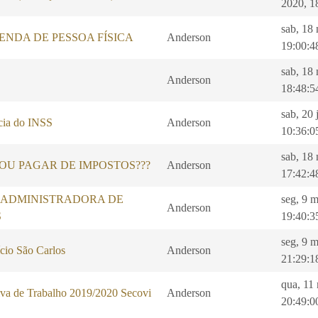
2020, 1
sab, 18
ENDA DE PESSOA FÍSICA
Anderson
19:00:4
sab, 18
Anderson
18:48:5
sab, 20 
ncia do INSS
Anderson
10:36:0
sab, 18
OU PAGAR DE IMPOSTOS???
Anderson
17:42:4
 ADMINISTRADORA DE
seg, 9 
Anderson
S
19:40:3
seg, 9 
cio São Carlos
Anderson
21:29:1
qua, 11
va de Trabalho 2019/2020 Secovi
Anderson
20:49:0