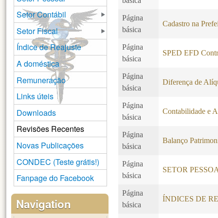
básica
Setor Contábil
Página
Cadastro na Prefe
Setor Fiscal
básica
Índice de Reajuste
Página
SPED EFD Contr
básica
A doméstica
Página
Remuneração
Diferença de Alíq
básica
Links úteis
Página
Downloads
Contabilidade e A
básica
Revisões Recentes
Página
Balanço Patrimon
Novas Publicações
básica
CONDEC (Teste grátis!)
Página
SETOR PESSO
básica
Fanpage do Facebook
Página
ÍNDICES DE R
Navigation
básica