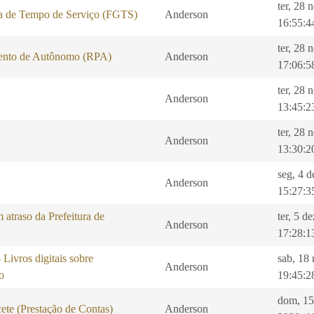
ter, 28 
a de Tempo de Serviço (FGTS)
Anderson
16:55:4
ter, 28 
ento de Autônomo (RPA)
Anderson
17:06:5
ter, 28 
Anderson
13:45:2
ter, 28 
Anderson
13:30:2
seg, 4 d
Anderson
15:27:3
 atraso da Prefeitura de
ter, 5 d
Anderson
17:28:1
ros digitais sobre
sab, 18
Anderson
o
19:45:2
dom, 15
ete (Prestação de Contas)
Anderson