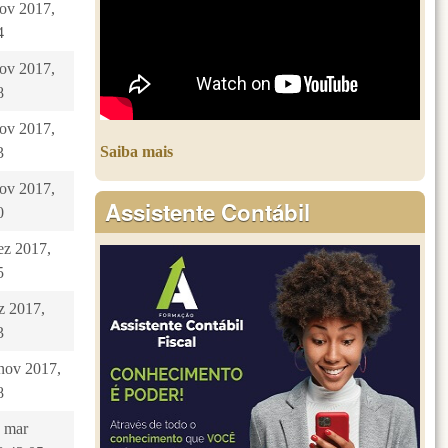
nov 2017,
4
nov 2017,
8
nov 2017,
Saiba mais
3
nov 2017,
Assistente Contábil
0
ez 2017,
5
ez 2017,
3
 nov 2017,
8
 mar