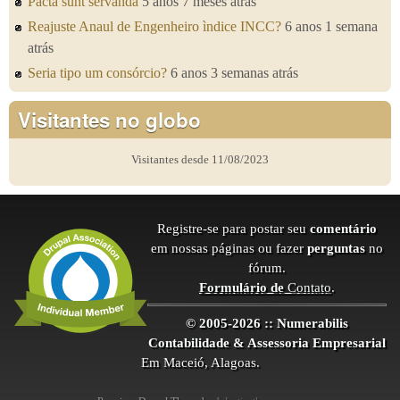
Pacta sunt servanda
5 anos 7 meses atrás
Reajuste Anaul de Engenheiro ìndice INCC?
6 anos 1 semana
atrás
Seria tipo um consórcio?
6 anos 3 semanas atrás
Visitantes no globo
Visitantes desde 11/08/2023
Registre-se para postar seu
comentário
em nossas páginas ou fazer
perguntas
no
fórum.
Formulário de
Contato
.
© 2005-2026 :: Numerabilis
Contabilidade & Assessoria Empresarial
Em Maceió, Alagoas.