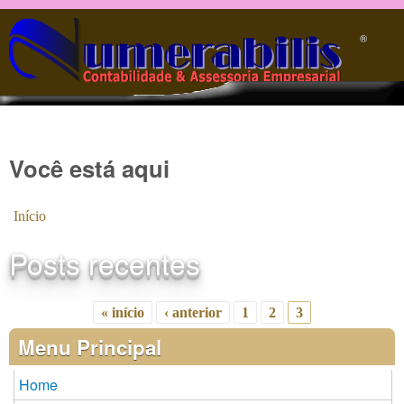
Pular para o conteúdo principal
®️
Você está aqui
Início
Posts recentes
« início
‹ anterior
1
2
3
Páginas
Menu Principal
Home