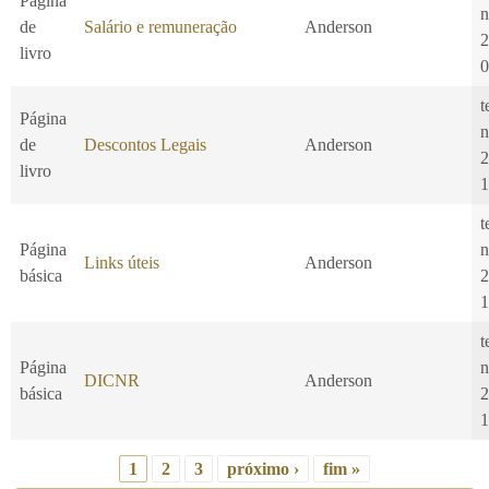
Página
n
de
Salário e remuneração
Anderson
2
livro
0
t
Página
n
de
Descontos Legais
Anderson
2
livro
1
t
Página
n
Links úteis
Anderson
básica
2
1
t
Página
n
DICNR
Anderson
básica
2
1
1
2
3
próximo ›
fim »