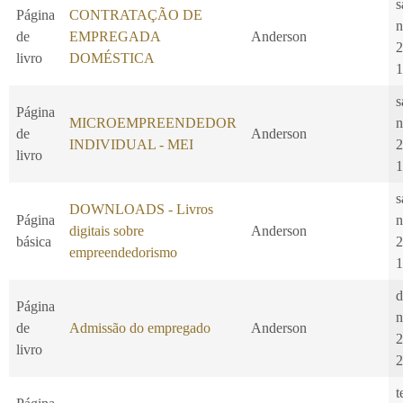
s
Página
CONTRATAÇÃO DE
n
de
EMPREGADA
Anderson
2
livro
DOMÉSTICA
1
s
Página
MICROEMPREENDEDOR
n
de
Anderson
INDIVIDUAL - MEI
2
livro
1
s
DOWNLOADS - Livros
Página
n
digitais sobre
Anderson
básica
2
empreendedorismo
1
d
Página
n
de
Admissão do empregado
Anderson
2
livro
2
t