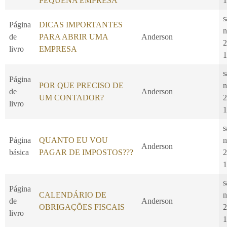
PEQUENA EMPRESA
1
s
Página
DICAS IMPORTANTES
n
de
PARA ABRIR UMA
Anderson
2
livro
EMPRESA
1
s
Página
POR QUE PRECISO DE
n
de
Anderson
UM CONTADOR?
2
livro
1
s
Página
QUANTO EU VOU
n
Anderson
básica
PAGAR DE IMPOSTOS???
2
1
s
Página
CALENDÁRIO DE
n
de
Anderson
OBRIGAÇÕES FISCAIS
2
livro
1