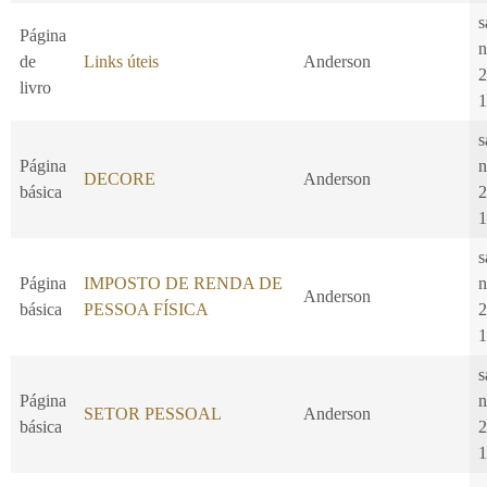
s
Página
n
de
Links úteis
Anderson
2
livro
1
s
Página
n
DECORE
Anderson
básica
2
1
s
Página
IMPOSTO DE RENDA DE
n
Anderson
básica
PESSOA FÍSICA
2
1
s
Página
n
SETOR PESSOAL
Anderson
básica
2
1