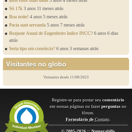
anos entre duas datas
3 anos 4 meses atrás
Só 17k
3 anos 11 meses atrás
Boa noite!
4 anos 5 meses atrás
Pacta sunt servanda
5 anos 7 meses atrás
Reajuste Anaul de Engenheiro ìndice INCC?
6 anos 6 dias
atrás
Seria tipo um consórcio?
6 anos 3 semanas atrás
Visitantes no globo
Visitantes desde 11/08/2023
Registre-se para postar seu
comentário
em nossas páginas ou fazer
perguntas
no
fórum.
Formulário de
Contato
.
© 2005-2026 :: Numerabilis