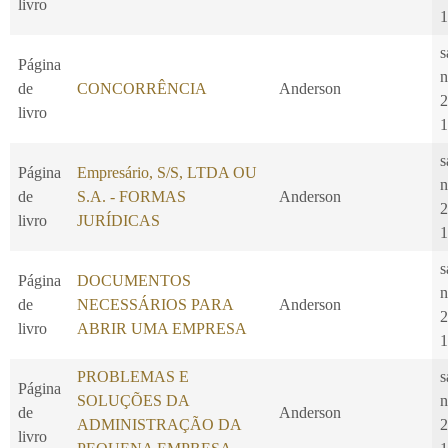
livro
1
s
Página
n
de
CONCORRÊNCIA
Anderson
2
livro
1
s
Página
Empresário, S/S, LTDA OU
n
de
S.A. - FORMAS
Anderson
2
livro
JURÍDICAS
1
s
Página
DOCUMENTOS
n
de
NECESSÁRIOS PARA
Anderson
2
livro
ABRIR UMA EMPRESA
1
PROBLEMAS E
s
Página
SOLUÇÕES DA
n
de
Anderson
ADMINISTRAÇÃO DA
2
livro