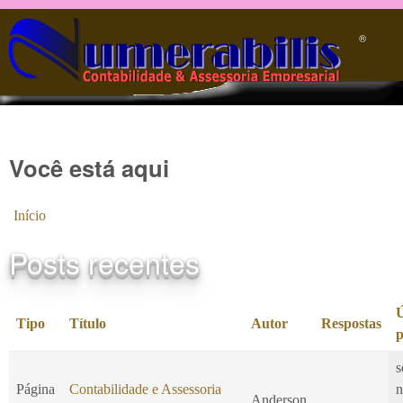
Pular para o conteúdo principal
®️
Você está aqui
Início
Posts recentes
Ú
Tipo
Título
Autor
Respostas
p
s
Página
Contabilidade e Assessoria
n
Anderson