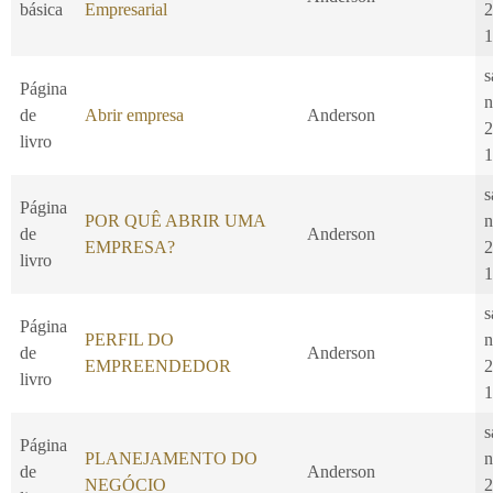
básica
Empresarial
2
1
s
Página
n
de
Abrir empresa
Anderson
2
livro
1
s
Página
POR QUÊ ABRIR UMA
n
de
Anderson
EMPRESA?
2
livro
1
s
Página
PERFIL DO
n
de
Anderson
EMPREENDEDOR
2
livro
1
s
Página
PLANEJAMENTO DO
n
de
Anderson
NEGÓCIO
2