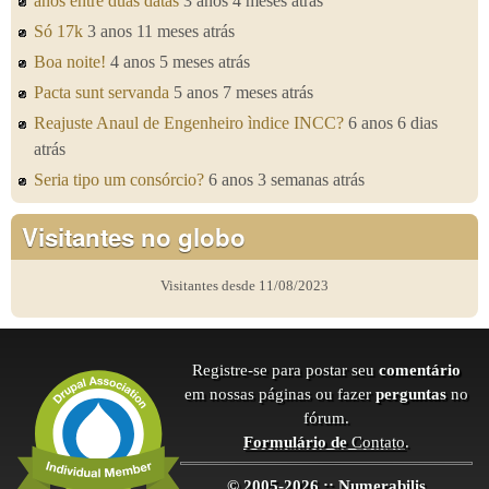
anos entre duas datas
3 anos 4 meses atrás
Só 17k
3 anos 11 meses atrás
Boa noite!
4 anos 5 meses atrás
Pacta sunt servanda
5 anos 7 meses atrás
Reajuste Anaul de Engenheiro ìndice INCC?
6 anos 6 dias
atrás
Seria tipo um consórcio?
6 anos 3 semanas atrás
Visitantes no globo
Visitantes desde 11/08/2023
Registre-se para postar seu
comentário
em nossas páginas ou fazer
perguntas
no
fórum.
Formulário de
Contato
.
© 2005-2026 :: Numerabilis