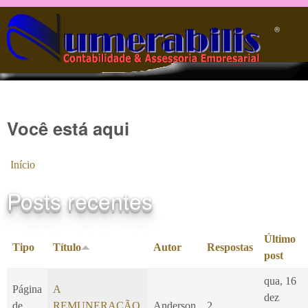
Pular para o conteúdo principal
®️
Você está aqui
Início
Posts recentes
Último
Tipo
Título
Autor
Respostas
post
qua, 16
Página
A
dez
de
REMUNERAÇÃO
Anderson
2