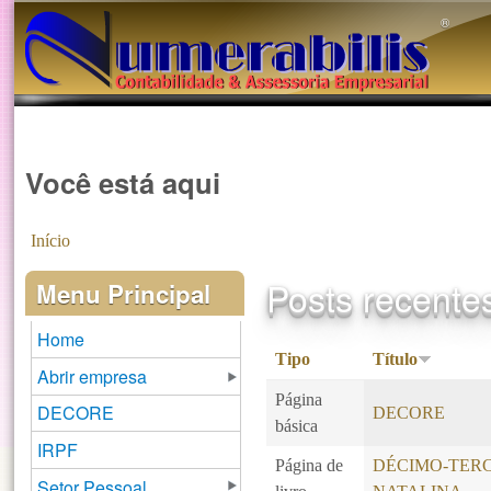
®️
Você está aqui
Início
Posts recente
Menu Principal
Home
Tipo
Título
Abrir empresa
Página
DECORE
DECORE
básica
IRPF
Página de
DÉCIMO-TERC
Setor Pessoal