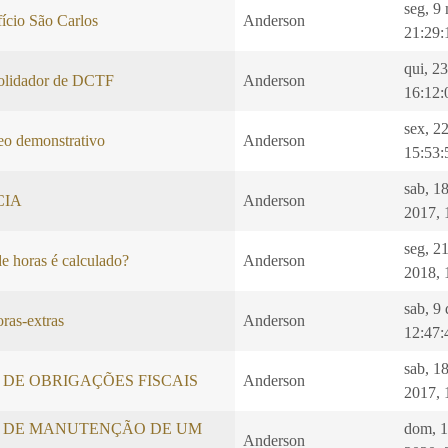
seg, 9
ício São Carlos
Anderson
21:29:
qui, 2
idador de DCTF
Anderson
16:12:
sex, 2
 demonstrativo
Anderson
15:53:
sab, 1
CIA
Anderson
2017, 
seg, 2
e horas é calculado?
Anderson
2018, 
sab, 9
ras-extras
Anderson
12:47:
sab, 1
DE OBRIGAÇÕES FISCAIS
Anderson
2017, 
 DE MANUTENÇÃO DE UM
dom, 
Anderson