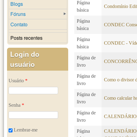
Página
Blogs
Condomínio Edif
básica
Fóruns
Página
Contato
CONDEC Consol
básica
Posts recentes
Página
CONDEC - Vídeo
básica
Login do
Página de
CONCORRÊN
usuário
livro
Página de
Como o divisor d
Usuário
*
livro
Página de
Como calcular ho
livro
Senha
*
Página de
CALENDÁRIO 
livro
Lembrar-me
Página
CALENDÁRIO