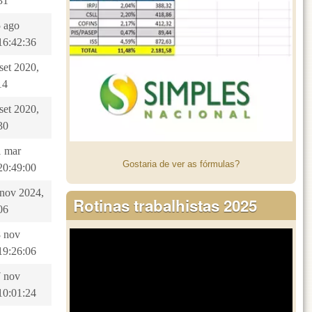
31
5 ago
16:42:36
 set 2020,
14
 set 2020,
30
1 mar
Gostaria de ver as fórmulas?
20:49:00
2 nov 2024,
Rotinas trabalhistas 2025
06
8 nov
19:26:06
7 nov
10:01:24