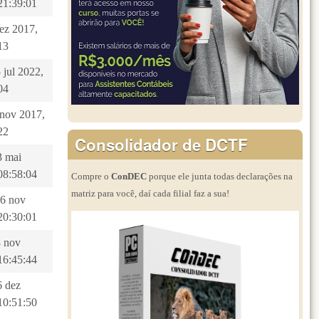
21:39:01
dez 2017,
13
 jul 2022,
04
8 nov 2017,
22
Consolidador de DCTF
3 mai
08:58:04
Compre o
ConDEC
porque ele junta todas declarações na
matriz para você, daí cada filial faz a sua!
26 nov
20:30:01
8 nov
16:45:44
6 dez
10:51:50