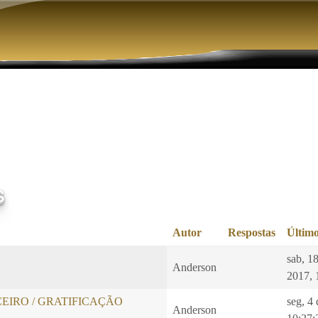
Pular para o conteúdo principal
s
Autor
Respostas
Último
sab, 1
Anderson
2017, 
EIRO / GRATIFICAÇÃO
seg, 4
Anderson