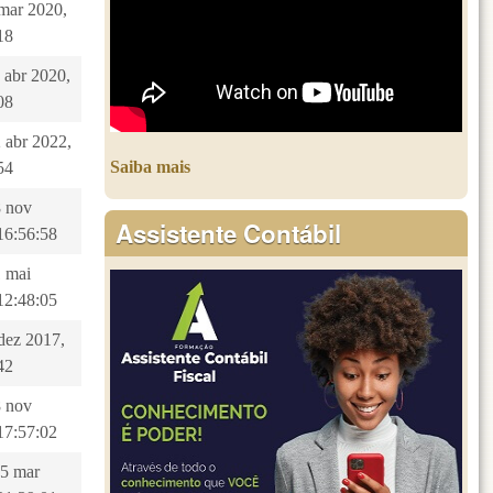
 mar 2020,
18
3 abr 2020,
08
2 abr 2022,
Saiba mais
54
8 nov
Assistente Contábil
16:56:58
1 mai
12:48:05
 dez 2017,
42
8 nov
17:57:02
15 mar