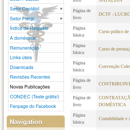
livro
NATALINA
Setor Contábil
Página de
DCTF - LUCR
Setor Fiscal
livro
Índice de Reajuste
Página
Curso prático de
básica
A doméstica
Página
Remuneração
Curso de prestaçã
básica
Links úteis
Página
Downloads
Convenção Colet
básica
Revisões Recentes
Página de
CONTRIBUINT
Novas Publicações
livro
CONDEC (Teste grátis!)
Página de
CONTRATAÇÃ
livro
DOMÉSTICA
Fanpage do Facebook
Página
Contabilidade e 
Navigation
básica