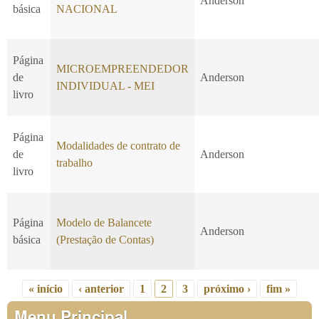
Anderson
básica
NACIONAL
Página
MICROEMPREENDEDOR
de
Anderson
INDIVIDUAL - MEI
livro
Página
Modalidades de contrato de
de
Anderson
trabalho
livro
Página
Modelo de Balancete
Anderson
básica
(Prestação de Contas)
« início
‹ anterior
1
2
3
próximo ›
fim »
Páginas
Menu Principal