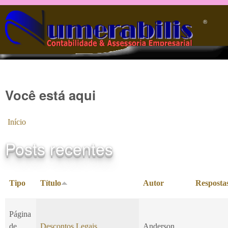
Pular para o conteúdo principal
®️
Você está aqui
Início
Posts recentes
Tipo
Título
Autor
Resposta
Página
de
Descontos Legais
Anderson