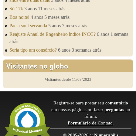
anos entre duas datas
3 anos 4 meses atrás
Só 17k
3 anos 11 meses atrás
Boa noite!
4 anos 5 meses atrás
Pacta sunt servanda
5 anos 7 meses atrás
Reajuste Anaul de Engenheiro ìndice INCC?
6 anos 1 semana
atrás
Seria tipo um consórcio?
6 anos 3 semanas atrás
Visitantes no globo
Visitantes desde 11/08/2023
Registre-se para postar seu
comentário
em nossas páginas ou fazer
perguntas
no
fórum.
Formulário de
Contato
.
© 2005-2026 :: Numerabilis