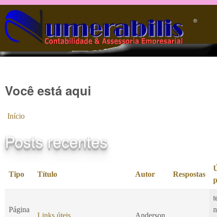
Pular para o conteúdo principal
®️
Você está aqui
Início
Posts recentes
Ú
Tipo
Título
Autor
Respostas
p
t
Página
n
Links úteis
Anderson