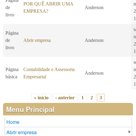
Página
POR QUÊ ABRIR UMA
n
de
Anderson
EMPRESA?
2
livro
1
s
Página
n
de
Abrir empresa
Anderson
2
livro
1
s
Página
Contabilidade e Assessoria
n
Anderson
básica
Empresarial
2
1
« início
‹ anterior
1
2
3
Páginas
Menu Principal
Home
Abrir empresa