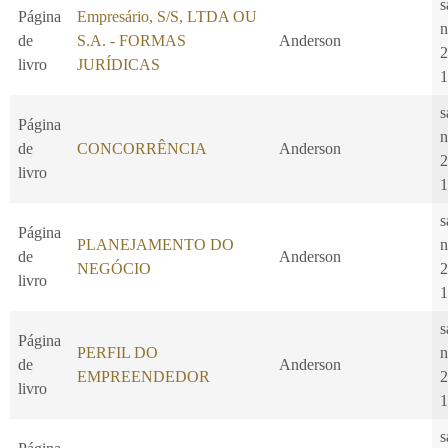
s
Página
Empresário, S/S, LTDA OU
n
de
S.A. - FORMAS
Anderson
2
livro
JURÍDICAS
1
s
Página
n
de
CONCORRÊNCIA
Anderson
2
livro
1
s
Página
PLANEJAMENTO DO
n
de
Anderson
NEGÓCIO
2
livro
1
s
Página
PERFIL DO
n
de
Anderson
EMPREENDEDOR
2
livro
1
s