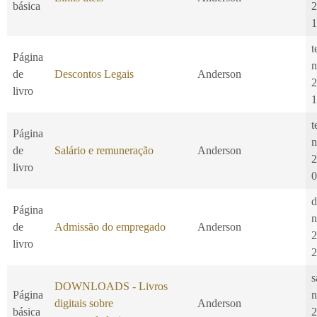
básica
2
1
t
Página
n
de
Descontos Legais
Anderson
2
livro
1
t
Página
n
de
Salário e remuneração
Anderson
2
livro
0
d
Página
n
de
Admissão do empregado
Anderson
2
livro
2
s
DOWNLOADS - Livros
Página
n
digitais sobre
Anderson
básica
2