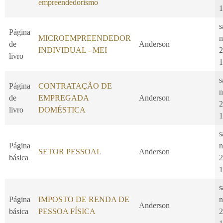
empreendedorismo
1
s
Página
MICROEMPREENDEDOR
n
de
Anderson
INDIVIDUAL - MEI
2
livro
1
s
Página
CONTRATAÇÃO DE
n
de
EMPREGADA
Anderson
2
livro
DOMÉSTICA
1
s
Página
n
SETOR PESSOAL
Anderson
básica
2
1
s
Página
IMPOSTO DE RENDA DE
n
Anderson
básica
PESSOA FÍSICA
2