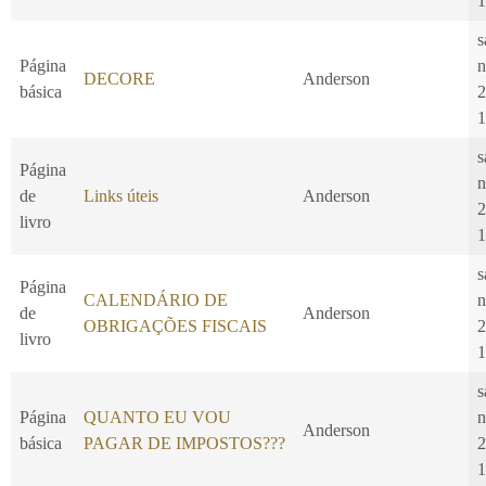
1
s
Página
n
DECORE
Anderson
básica
2
1
s
Página
n
de
Links úteis
Anderson
2
livro
1
s
Página
CALENDÁRIO DE
n
de
Anderson
OBRIGAÇÕES FISCAIS
2
livro
1
s
Página
QUANTO EU VOU
n
Anderson
básica
PAGAR DE IMPOSTOS???
2
1