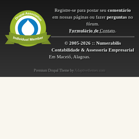
Registre-se para postar seu
comentário
em nossas páginas ou fazer
perguntas
no
fórum.
Formulário de
Contato
.
© 2005-2026 :: Numerabilis
Contabilidade & Assessoria Empresarial
Em Maceió, Alagoas.
Premium Drupal Theme by
Adaptivethemes.com