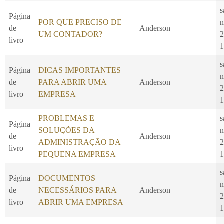
s
Página
POR QUE PRECISO DE
n
de
Anderson
UM CONTADOR?
2
livro
1
s
Página
DICAS IMPORTANTES
n
de
PARA ABRIR UMA
Anderson
2
livro
EMPRESA
1
PROBLEMAS E
s
Página
SOLUÇÕES DA
n
de
Anderson
ADMINISTRAÇÃO DA
2
livro
PEQUENA EMPRESA
1
s
Página
DOCUMENTOS
n
de
NECESSÁRIOS PARA
Anderson
2
livro
ABRIR UMA EMPRESA
1